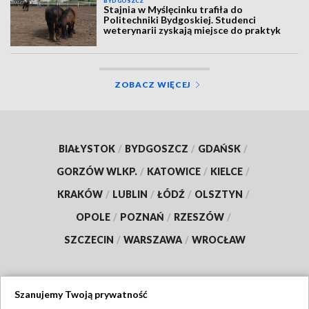
BYDGOSZCZ
Stajnia w Myślęcinku trafiła do
Politechniki Bydgoskiej. Studenci
weterynarii zyskają miejsce do praktyk
ZOBACZ WIĘCEJ
BIAŁYSTOK
/
BYDGOSZCZ
/
GDAŃSK
/
GORZÓW WLKP.
/
KATOWICE
/
KIELCE
/
KRAKÓW
/
LUBLIN
/
ŁÓDŹ
/
OLSZTYN
/
OPOLE
/
POZNAŃ
/
RZESZÓW
/
SZCZECIN
/
WARSZAWA
/
WROCŁAW
Szanujemy Twoją prywatność
Dołącz do nas: