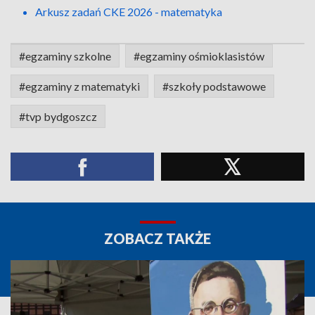
Arkusz zadań CKE 2026 - matematyka
#egzaminy szkolne
#egzaminy ośmioklasistów
#egzaminy z matematyki
#szkoły podstawowe
#tvp bydgoszcz
ZOBACZ TAKŻE