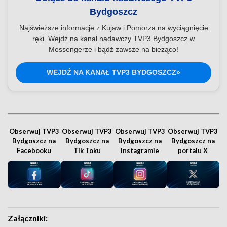
Bydgoszcz
Najświeższe informacje z Kujaw i Pomorza na wyciągnięcie
ręki. Wejdź na kanał nadawczy TVP3 Bydgoszcz w
Messengerze i bądź zawsze na bieżąco!
WEJDŹ NA KANAŁ TVP3 BYDGOSZCZ»
Obserwuj TVP3
Obserwuj TVP3
Obserwuj TVP3
Obserwuj TVP3
Bydgoszcz na
Bydgoszcz na
Bydgoszcz na
Bydgoszcz na
Facebooku
Tik Toku
Instagramie
portalu X
Załączniki: