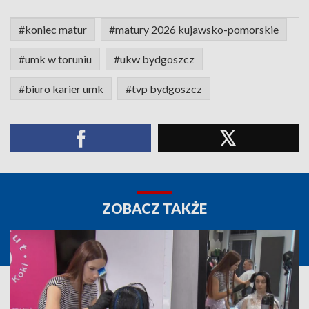
#koniec matur
#matury 2026 kujawsko-pomorskie
#umk w toruniu
#ukw bydgoszcz
#biuro karier umk
#tvp bydgoszcz
ZOBACZ TAKŻE