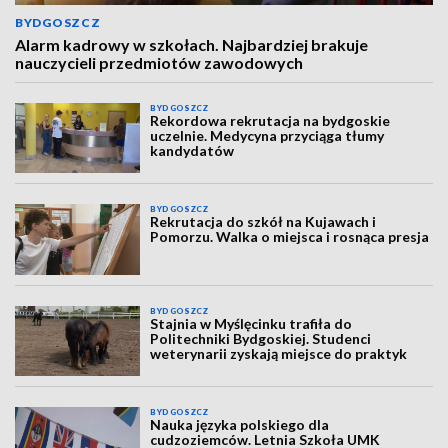
BYDGOSZCZ
Alarm kadrowy w szkołach. Najbardziej brakuje
nauczycieli przedmiotów zawodowych
BYDGOSZCZ
Rekordowa rekrutacja na bydgoskie
uczelnie. Medycyna przyciąga tłumy
kandydatów
BYDGOSZCZ
Rekrutacja do szkół na Kujawach i
Pomorzu. Walka o miejsca i rosnąca presja
BYDGOSZCZ
Stajnia w Myślęcinku trafiła do
Politechniki Bydgoskiej. Studenci
weterynarii zyskają miejsce do praktyk
BYDGOSZCZ
Nauka języka polskiego dla
cudzoziemców. Letnia Szkoła UMK