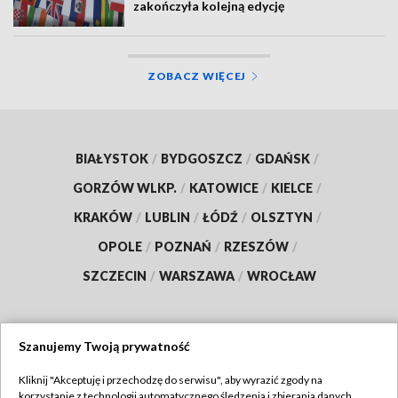
zakończyła kolejną edycję
ZOBACZ WIĘCEJ
BIAŁYSTOK
/
BYDGOSZCZ
/
GDAŃSK
/
GORZÓW WLKP.
/
KATOWICE
/
KIELCE
/
KRAKÓW
/
LUBLIN
/
ŁÓDŹ
/
OLSZTYN
/
OPOLE
/
POZNAŃ
/
RZESZÓW
/
SZCZECIN
/
WARSZAWA
/
WROCŁAW
Szanujemy Twoją prywatność
Dołącz do nas:
Kliknij "Akceptuję i przechodzę do serwisu", aby wyrazić zgody na
korzystanie z technologii automatycznego śledzenia i zbierania danych,