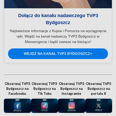
Dołącz do kanału nadawczego TVP3
Bydgoszcz
Najświeższe informacje z Kujaw i Pomorza na wyciągnięcie
ręki. Wejdź na kanał nadawczy TVP3 Bydgoszcz w
Messengerze i bądź zawsze na bieżąco!
WEJDŹ NA KANAŁ TVP3 BYDGOSZCZ»
Obserwuj TVP3
Obserwuj TVP3
Obserwuj TVP3
Obserwuj TVP3
Bydgoszcz na
Bydgoszcz na
Bydgoszcz na
Bydgoszcz na
Facebooku
Tik Toku
Instagramie
portalu X