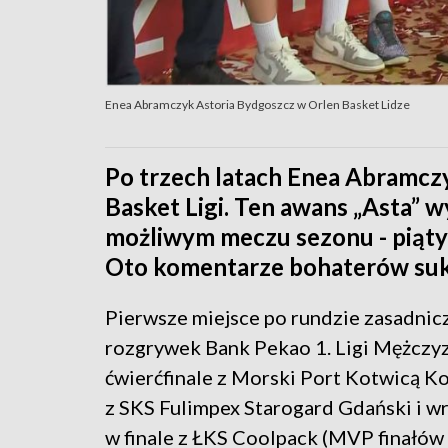
Enea Abramczyk Astoria Bydgoszcz w Orlen Basket Lidze
Po trzech latach Enea Abramcz
Basket Ligi. Ten awans „Asta” 
możliwym meczu sezonu - piąty
Oto komentarze bohaterów suk
Pierwsze miejsce po rundzie zasadnic
rozgrywek Bank Pekao 1. Ligi Mężczyz
ćwierćfinale z Morski Port Kotwicą Ko
z SKS Fulimpex Starogard Gdański i w
w finale z ŁKS Coolpack (MVP finałów 