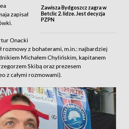
nea
Zawisza Bydgoszcz zagra w
Betclic 2. lidze. Jest decyzja
aja zapisał
PZPN
ówki.
tur Onacki
 rozmowy z bohaterami, m.in.: najbardziej
nikiem Michałem Chylińskim, kapitanem
zegorzem Skibą oraz prezesem
eo z całymi rozmowami).