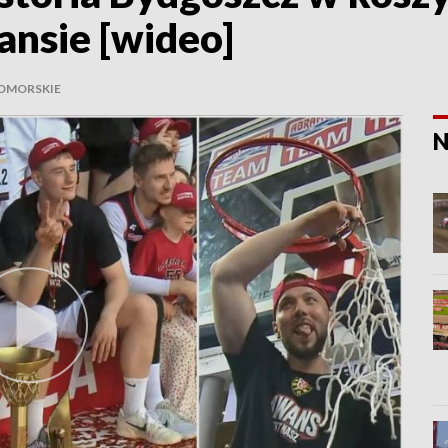
nsie [wideo]
OMORSKIE
N