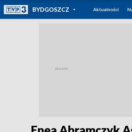
POWRÓT DO
BYDGOSZCZ
Aktualności
N
TVP REGIONY
Enea Abramczyk Ast