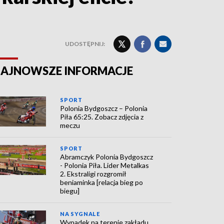
UDOSTĘPNIJ:
AJNOWSZE INFORMACJE
SPORT
Polonia Bydgoszcz – Polonia
Piła 65:25. Zobacz zdjęcia z
meczu
SPORT
Abramczyk Polonia Bydgoszcz
- Polonia Piła. Lider Metalkas
2. Ekstraligi rozgromił
beniaminka [relacja bieg po
biegu]
NA SYGNALE
Wypadek na terenie zakładu