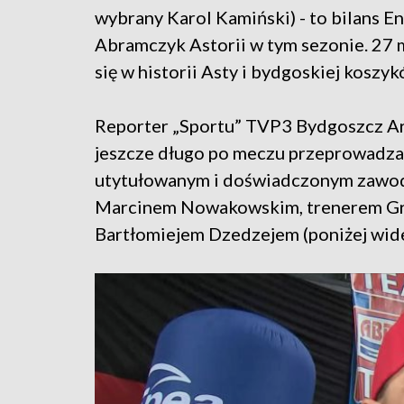
wybrany Karol Kamiński) - to bilans E
Abramczyk Astorii w tym sezonie. 27 m
się w historii Asty i bydgoskiej koszyk
Reporter „Sportu” TVP3 Bydgoszcz Ar
jeszcze długo po meczu przeprowadzał
utytułowanym i doświadczonym zawod
Marcinem Nowakowskim, trenerem Gr
Bartłomiejem Dzedzejem (poniżej wid