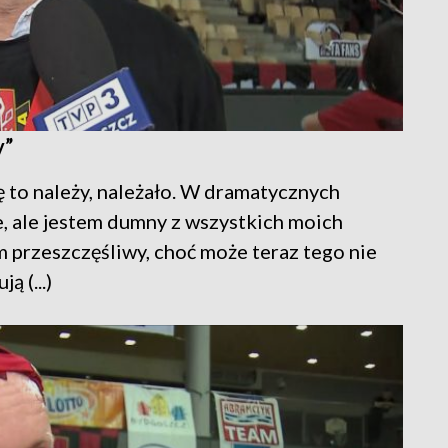
y”
ę to należy, należało. W dramatycznych
e, ale jestem dumny z wszystkich moich
m przeszczęśliwy, choć może teraz tego nie
ą (...)