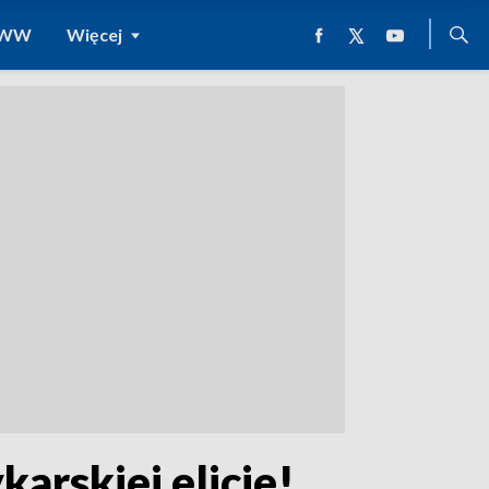
 WWW
Więcej
arskiej elicie!