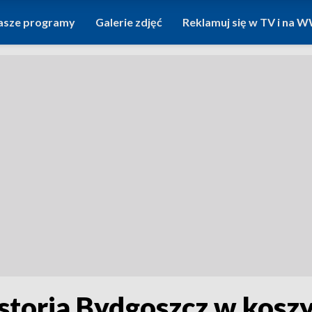
asze programy
Galerie zdjęć
Reklamuj się w TV i na
oria Bydgoszcz w koszyk