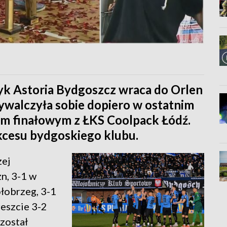
yk Astoria Bydgoszcz wraca do Orlen
wywalczyła sobie dopiero w ostatnim
m finałowym z ŁKS Coolpack Łódź.
cesu bydgoskiego klubu.
zej
n, 3-1 w
łobrzeg, 3-1
reszcie 3-2
został