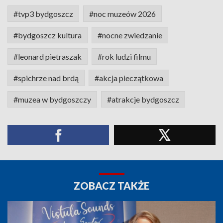
#tvp3 bydgoszcz
#noc muzeów 2026
#bydgoszcz kultura
#nocne zwiedzanie
#leonard pietraszak
#rok ludzi filmu
#spichrze nad brdą
#akcja pieczątkowa
#muzea w bydgoszczy
#atrakcje bydgoszcz
ZOBACZ TAKŻE