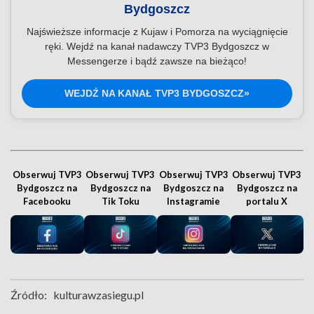
Bydgoszcz
Najświeższe informacje z Kujaw i Pomorza na wyciągnięcie
ręki. Wejdź na kanał nadawczy TVP3 Bydgoszcz w
Messengerze i bądź zawsze na bieżąco!
WEJDŹ NA KANAŁ TVP3 BYDGOSZCZ»
Obserwuj TVP3
Obserwuj TVP3
Obserwuj TVP3
Obserwuj TVP3
Bydgoszcz na
Bydgoszcz na
Bydgoszcz na
Bydgoszcz na
Facebooku
Tik Toku
Instagramie
portalu X
Źródło:
kulturawzasiegu.pl