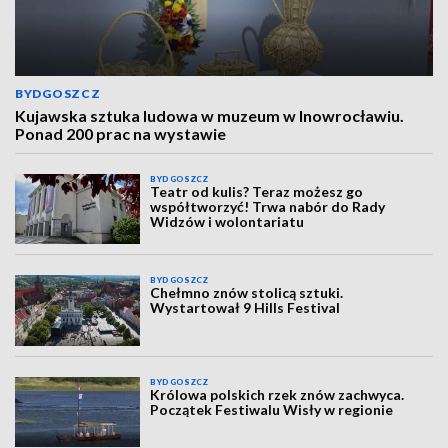
BYDGOSZCZ
Kujawska sztuka ludowa w muzeum w Inowrocławiu.
Ponad 200 prac na wystawie
BYDGOSZCZ
Teatr od kulis? Teraz możesz go
współtworzyć! Trwa nabór do Rady
Widzów i wolontariatu
BYDGOSZCZ
Chełmno znów stolicą sztuki.
Wystartował 9 Hills Festival
BYDGOSZCZ
Królowa polskich rzek znów zachwyca.
Początek Festiwalu Wisły w regionie