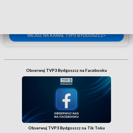
Czy wiesz, że możesz mieć najświeższe informacje z
Kujaw i Pomorza dosłownie na wyciągnięcie ręki, w
swoim smartfonie? Wejdź na kanał nadawczy TVP3
Bydgoszcz w Messengerze!
.
WEJDŹ NA KANAŁ TVP3 BYDGOSZCZ»
Obserwuj TVP3 Bydgoszcz na Facebooku
Obserwuj TVP3 Bydgoszcz na Tik Toku