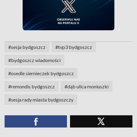
#sesja bydgoszcz
#tvp3 bydgoszcz
#bydgoszcz wiadomości
#osedle siernieczek bydgoszcz
#remondis bydgoszcz
#dąb ulica moniuszki
#sesja rady miasta bydgoszczy