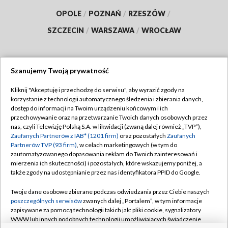
OPOLE
/
POZNAŃ
/
RZESZÓW
/
SZCZECIN
/
WARSZAWA
/
WROCŁAW
Szanujemy Twoją prywatność
Dołącz do nas:
Kliknij "Akceptuję i przechodzę do serwisu", aby wyrazić zgody na
korzystanie z technologii automatycznego śledzenia i zbierania danych,
TVP
dostęp do informacji na Twoim urządzeniu końcowym i ich
Abonament TVP
przechowywanie oraz na przetwarzanie Twoich danych osobowych przez
Regulamin TVP
nas, czyli Telewizję Polską S.A. w likwidacji (zwaną dalej również „TVP”),
Emisja w TVP
Zaufanych Partnerów z IAB* (1201 firm)
oraz pozostałych
Zaufanych
Polityka prywatności
Partnerów TVP (93 firm)
, w celach marketingowych (w tym do
Centrum informacji TVP
Moje zgody
zautomatyzowanego dopasowania reklam do Twoich zainteresowań i
mierzenia ich skuteczności) i pozostałych, które wskazujemy poniżej, a
Naziemna Telewizja Cyfrowa
Pomoc
także zgody na udostępnianie przez nas identyfikatora PPID do Google.
Sklep TVP
Biuro reklamy
Twoje dane osobowe zbierane podczas odwiedzania przez Ciebie naszych
Rada Programowa
poszczególnych serwisów
zwanych dalej „Portalem”, w tym informacje
Kontakt
zapisywane za pomocą technologii takich jak: pliki cookie, sygnalizatory
System NOS
WWW lub innych podobnych technologii umożliwiających świadczenie