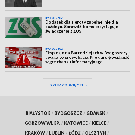
BYDGOSZCZ
Dodatek dla sieroty zupełnej nie dla
każdego. Sprawdź, komu przysługuje
świadczenie z ZUS
BYDGOSZCZ
Eksplozje na Bartodziejach w Bydgoszczy -
uwaga to prowokacja. Nie daj się wciągnąć
w grę chaosu informacyjnego
ZOBACZ WIĘCEJ
BIAŁYSTOK
/
BYDGOSZCZ
/
GDAŃSK
/
GORZÓW WLKP.
/
KATOWICE
/
KIELCE
/
KRAKÓW
/
LUBLIN
/
ŁÓDŹ
/
OLSZTYN
/