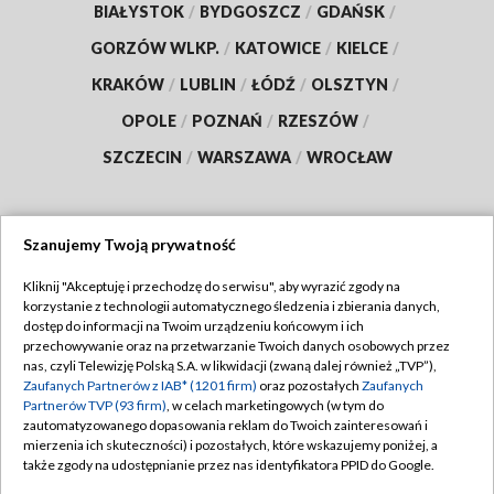
BIAŁYSTOK
/
BYDGOSZCZ
/
GDAŃSK
/
GORZÓW WLKP.
/
KATOWICE
/
KIELCE
/
KRAKÓW
/
LUBLIN
/
ŁÓDŹ
/
OLSZTYN
/
OPOLE
/
POZNAŃ
/
RZESZÓW
/
SZCZECIN
/
WARSZAWA
/
WROCŁAW
Szanujemy Twoją prywatność
Dołącz do nas:
Kliknij "Akceptuję i przechodzę do serwisu", aby wyrazić zgody na
korzystanie z technologii automatycznego śledzenia i zbierania danych,
TVP
dostęp do informacji na Twoim urządzeniu końcowym i ich
Abonament TVP
przechowywanie oraz na przetwarzanie Twoich danych osobowych przez
Regulamin TVP
nas, czyli Telewizję Polską S.A. w likwidacji (zwaną dalej również „TVP”),
Emisja w TVP
Zaufanych Partnerów z IAB* (1201 firm)
oraz pozostałych
Zaufanych
Polityka prywatności
Partnerów TVP (93 firm)
, w celach marketingowych (w tym do
Centrum informacji TVP
Moje zgody
zautomatyzowanego dopasowania reklam do Twoich zainteresowań i
mierzenia ich skuteczności) i pozostałych, które wskazujemy poniżej, a
Naziemna Telewizja Cyfrowa
Pomoc
także zgody na udostępnianie przez nas identyfikatora PPID do Google.
Sklep TVP
Biuro reklamy