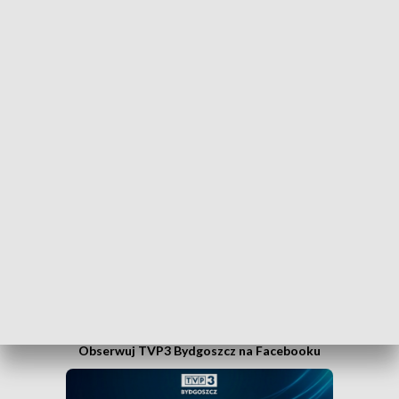
Dołącz do kanału nadawczego TVP3
Bydgoszcz
Czy wiesz, że możesz mieć najświeższe informacje z
Kujaw i Pomorza dosłownie na wyciągnięcie ręki, w
swoim smartfonie? Wejdź na kanał nadawczy TVP3
Bydgoszcz w Messengerze!
.
WEJDŹ NA KANAŁ TVP3 BYDGOSZCZ»
Obserwuj TVP3 Bydgoszcz na Facebooku