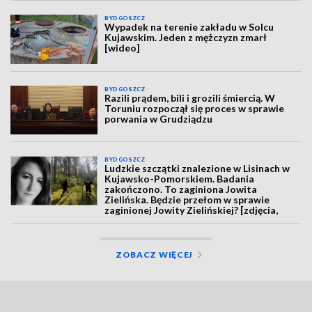
BYDGOSZCZ
Wypadek na terenie zakładu w Solcu
Kujawskim. Jeden z mężczyzn zmarł
[wideo]
BYDGOSZCZ
Razili prądem, bili i grozili śmiercią. W
Toruniu rozpoczął się proces w sprawie
porwania w Grudziądzu
BYDGOSZCZ
Ludzkie szczątki znalezione w Lisinach w
Kujawsko-Pomorskiem. Badania
zakończono. To zaginiona Jowita
Zielińska. Będzie przełom w sprawie
zaginionej Jowity Zielińskiej? [zdjęcia,
wideo, aktualizacja]
ZOBACZ WIĘCEJ