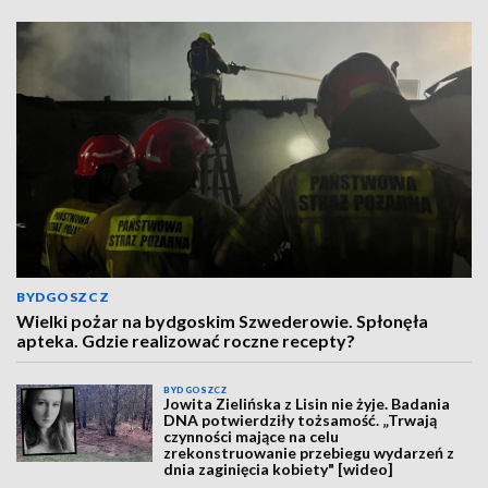
BYDGOSZCZ
Wielki pożar na bydgoskim Szwederowie. Spłonęła
apteka. Gdzie realizować roczne recepty?
BYDGOSZCZ
Jowita Zielińska z Lisin nie żyje. Badania
DNA potwierdziły tożsamość. „Trwają
czynności mające na celu
zrekonstruowanie przebiegu wydarzeń z
dnia zaginięcia kobiety" [wideo]