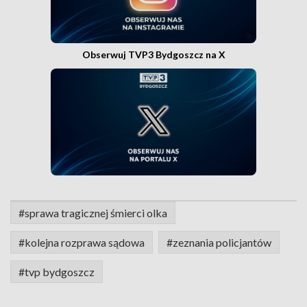
Obserwuj TVP3 Bydgoszcz na X
#sprawa tragicznej śmierci olka
#kolejna rozprawa sądowa
#zeznania policjantów
#tvp bydgoszcz