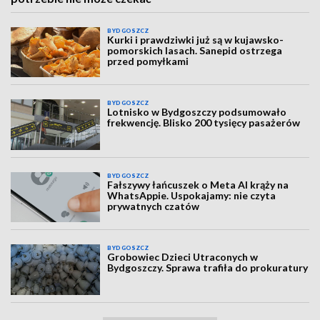
BYDGOSZCZ
Kurki i prawdziwki już są w kujawsko-
pomorskich lasach. Sanepid ostrzega
przed pomyłkami
BYDGOSZCZ
Lotnisko w Bydgoszczy podsumowało
frekwencję. Blisko 200 tysięcy pasażerów
BYDGOSZCZ
Fałszywy łańcuszek o Meta AI krąży na
WhatsAppie. Uspokajamy: nie czyta
prywatnych czatów
BYDGOSZCZ
Grobowiec Dzieci Utraconych w
Bydgoszczy. Sprawa trafiła do prokuratury