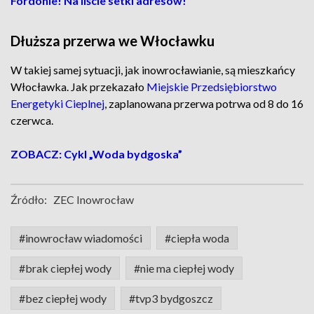
Fordonie! Na liście setki adresów!
Dłuższa przerwa we Włocławku
W takiej samej sytuacji, jak inowrocławianie, są mieszkańcy
Włocławka. Jak przekazało
Miejskie Przedsiębiorstwo
Energetyki Cieplnej
, zaplanowana przerwa potrwa od 8 do 16
czerwca.
ZOBACZ: Cykl „Woda bydgoska”
Źródło:
ZEC Inowrocław
#inowrocław wiadomości
#ciepła woda
#brak ciepłej wody
#nie ma ciepłej wody
#bez ciepłej wody
#tvp3 bydgoszcz