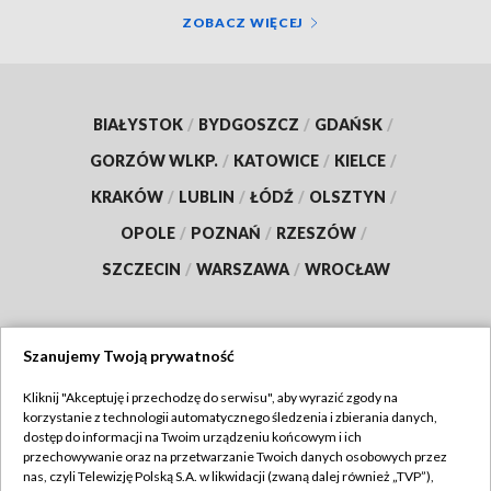
ZOBACZ WIĘCEJ
BIAŁYSTOK
/
BYDGOSZCZ
/
GDAŃSK
/
GORZÓW WLKP.
/
KATOWICE
/
KIELCE
/
KRAKÓW
/
LUBLIN
/
ŁÓDŹ
/
OLSZTYN
/
OPOLE
/
POZNAŃ
/
RZESZÓW
/
SZCZECIN
/
WARSZAWA
/
WROCŁAW
Szanujemy Twoją prywatność
Dołącz do nas:
Kliknij "Akceptuję i przechodzę do serwisu", aby wyrazić zgody na
korzystanie z technologii automatycznego śledzenia i zbierania danych,
TVP
dostęp do informacji na Twoim urządzeniu końcowym i ich
Abonament TVP
przechowywanie oraz na przetwarzanie Twoich danych osobowych przez
Regulamin TVP
nas, czyli Telewizję Polską S.A. w likwidacji (zwaną dalej również „TVP”),