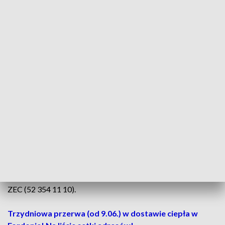
prace modernizacyjne.
Chodzi o to, by przede wszystkim
na sezon grzewczy sieć była przygotowana na działanie
pełną mocą, ogrzewając nasze kaloryfery i dostarczając
ciepłą wodę do kranów. Nie dotyczy to oczywiście tych,
którzy mają własne piece grzewcze, czy pompy ciepła.
Zakład Energetyki Cieplnej Sp. z o.o. w Inowrocławiu
poinformował, że „w związku z zaplanowanymi pracami
modernizacyjnymi sieci ciepłowniczej oraz remontem źródła
ciepła, od 8 czerwca, od godz. 1:00, do północy 12 czerwca
(czyli przez wszystkie dni robocze) nastąpi
przerwa w
dostawie energii cieplnej”.
Szczegółowych informacji udzielają: dyspozytor zmianowy
(nr tel. 52 354 11 12) oraz dział sprzedaży i obsługi klienta
ZEC (52 354 11 10).
Trzydniowa przerwa (od 9.06.) w dostawie ciepła w