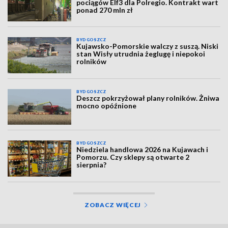
pociągów Elf3 dla Polregio. Kontrakt wart
ponad 270 mln zł
BYDGOSZCZ
Kujawsko-Pomorskie walczy z suszą. Niski
stan Wisły utrudnia żeglugę i niepokoi
rolników
BYDGOSZCZ
Deszcz pokrzyżował plany rolników. Żniwa
mocno opóźnione
BYDGOSZCZ
Niedziela handlowa 2026 na Kujawach i
Pomorzu. Czy sklepy są otwarte 2
sierpnia?
ZOBACZ WIĘCEJ