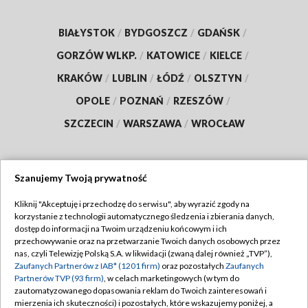
BIAŁYSTOK
/
BYDGOSZCZ
/
GDAŃSK
/
GORZÓW WLKP.
/
KATOWICE
/
KIELCE
/
KRAKÓW
/
LUBLIN
/
ŁÓDŹ
/
OLSZTYN
/
OPOLE
/
POZNAŃ
/
RZESZÓW
/
SZCZECIN
/
WARSZAWA
/
WROCŁAW
Szanujemy Twoją prywatność
Dołącz do nas:
Kliknij "Akceptuję i przechodzę do serwisu", aby wyrazić zgody na
korzystanie z technologii automatycznego śledzenia i zbierania danych,
TVP
dostęp do informacji na Twoim urządzeniu końcowym i ich
Abonament TVP
przechowywanie oraz na przetwarzanie Twoich danych osobowych przez
Regulamin TVP
nas, czyli Telewizję Polską S.A. w likwidacji (zwaną dalej również „TVP”),
Emisja w TVP
Polityka prywatności
Zaufanych Partnerów z IAB* (1201 firm)
oraz pozostałych
Zaufanych
Partnerów TVP (93 firm)
, w celach marketingowych (w tym do
Centrum informacji TVP
Moje zgody
zautomatyzowanego dopasowania reklam do Twoich zainteresowań i
mierzenia ich skuteczności) i pozostałych, które wskazujemy poniżej, a
Naziemna Telewizja Cyfrowa