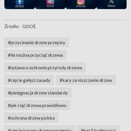
Źródło:
GDOŚ
#przycinanie drzew przepisy
#ile można przyciąć drzewa
#ustawa o ochronie przyrody drzewa
#cięcie gałęzi zasady
#kary za niszczenie drzew
#pielęgnacja drzew standardy
#jak ciąć drzewa prawidłowo
#ochrona drzew polska
#cięcie korony drzewa przepisy
#tvp3 bydgoszcz