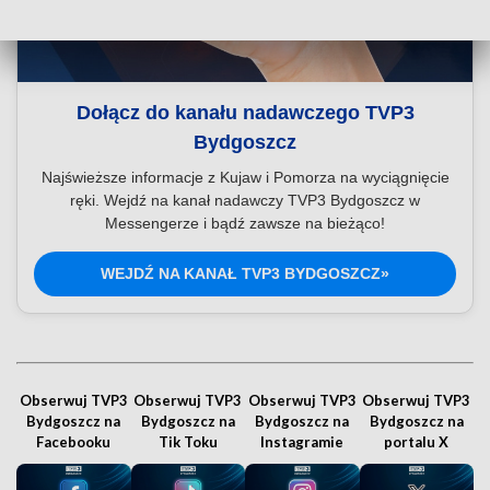
Dołącz do kanału nadawczego TVP3
Bydgoszcz
Najświeższe informacje z Kujaw i Pomorza na wyciągnięcie
ręki. Wejdź na kanał nadawczy TVP3 Bydgoszcz w
Messengerze i bądź zawsze na bieżąco!
WEJDŹ NA KANAŁ TVP3 BYDGOSZCZ»
Obserwuj TVP3
Obserwuj TVP3
Obserwuj TVP3
Obserwuj TVP3
Bydgoszcz na
Bydgoszcz na
Bydgoszcz na
Bydgoszcz na
Facebooku
Tik Toku
Instagramie
portalu X