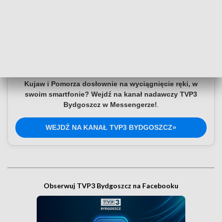
Dołącz do kanału nadawczego TVP3
Bydgoszcz
Czy wiesz, że możesz mieć najświeższe informacje z
Kujaw i Pomorza dosłownie na wyciągnięcie ręki, w
swoim smartfonie? Wejdź na kanał nadawczy TVP3
Bydgoszcz w Messengerze!
.
WEJDŹ NA KANAŁ TVP3 BYDGOSZCZ»
Obserwuj TVP3 Bydgoszcz na Facebooku