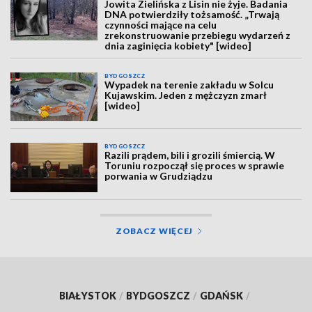
Jowita Zielińska z Lisin nie żyje. Badania
DNA potwierdziły tożsamość. „Trwają
czynności mające na celu
zrekonstruowanie przebiegu wydarzeń z
dnia zaginięcia kobiety" [wideo]
BYDGOSZCZ
Wypadek na terenie zakładu w Solcu
Kujawskim. Jeden z mężczyzn zmarł
[wideo]
BYDGOSZCZ
Razili prądem, bili i grozili śmiercią. W
Toruniu rozpoczął się proces w sprawie
porwania w Grudziądzu
ZOBACZ WIĘCEJ
BIAŁYSTOK
/
BYDGOSZCZ
/
GDAŃSK
/