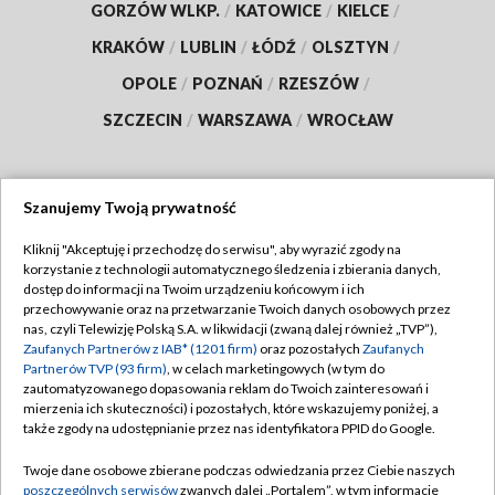
GORZÓW WLKP.
/
KATOWICE
/
KIELCE
/
KRAKÓW
/
LUBLIN
/
ŁÓDŹ
/
OLSZTYN
/
OPOLE
/
POZNAŃ
/
RZESZÓW
/
SZCZECIN
/
WARSZAWA
/
WROCŁAW
Szanujemy Twoją prywatność
Dołącz do nas:
Kliknij "Akceptuję i przechodzę do serwisu", aby wyrazić zgody na
korzystanie z technologii automatycznego śledzenia i zbierania danych,
TVP
dostęp do informacji na Twoim urządzeniu końcowym i ich
Abonament TVP
przechowywanie oraz na przetwarzanie Twoich danych osobowych przez
Regulamin TVP
nas, czyli Telewizję Polską S.A. w likwidacji (zwaną dalej również „TVP”),
Emisja w TVP
Polityka prywatności
Zaufanych Partnerów z IAB* (1201 firm)
oraz pozostałych
Zaufanych
Partnerów TVP (93 firm)
, w celach marketingowych (w tym do
Centrum informacji TVP
Moje zgody
zautomatyzowanego dopasowania reklam do Twoich zainteresowań i
mierzenia ich skuteczności) i pozostałych, które wskazujemy poniżej, a
Naziemna Telewizja Cyfrowa
Pomoc
także zgody na udostępnianie przez nas identyfikatora PPID do Google.
Sklep TVP
Biuro reklamy
Twoje dane osobowe zbierane podczas odwiedzania przez Ciebie naszych
Rada Programowa
Kontakt
poszczególnych serwisów
zwanych dalej „Portalem”, w tym informacje