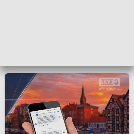
wewnętrzna też prowadzi swoje
postępowanie. Te ustalenia są raczej
zbieżne z tym, co ustaliło NFZ, niestety,
ale zobaczymy jak się potoczą sprawy do
końca i wtedy podejmiemy stosowne
decyzje
- powiedział Mariusz Trojanowski, dyrektor
powiatowego szpitala w Aleksandrowie
Kujawskim.