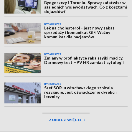
Bydgoszczy i Toruniu! Sprawę załatwisz w
sąsiednich województwach. Co z kosztami
dojazdów?
BYDGOSZCZ
Lek na cholesterol - jest nowy zakaz
sprzedaży i komunikat GIF. Ważny
komunikat dla pacjentów
BYDGOSZCZ
Zmiany w profilaktyce raka szyjki macicy.
Darmowy test HPV HR zamiast cytologii
BYDGOSZCZ
Szef SOR-u włocławskiego szpitala
rezygnuje. Jest oświadczenie dyrekcji
lecznicy
ZOBACZ WIĘCEJ