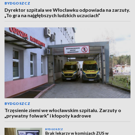
BYDGOSZCZ
Dyrektor szpitala we Włocławku odpowiada na zarzuty.
„To gra na najgłębszych ludzkich uczuciach”
BYDGOSZCZ
Trzęsienie ziemi we włocławskim szpitalu. Zarzuty o
„prywatny folwark” i kłopoty kadrowe
BYDGOSZCZ
Brak lekarzy w komisjach ZUS w