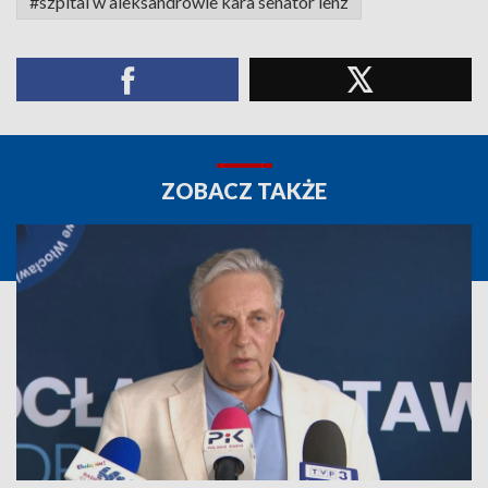
#szpital w aleksandrowie kara senator lenz
ZOBACZ TAKŻE