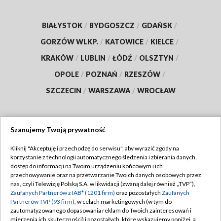
BIAŁYSTOK
/
BYDGOSZCZ
/
GDAŃSK
/
GORZÓW WLKP.
/
KATOWICE
/
KIELCE
/
KRAKÓW
/
LUBLIN
/
ŁÓDŹ
/
OLSZTYN
/
OPOLE
/
POZNAŃ
/
RZESZÓW
/
SZCZECIN
/
WARSZAWA
/
WROCŁAW
Szanujemy Twoją prywatność
Dołącz do nas:
Kliknij "Akceptuję i przechodzę do serwisu", aby wyrazić zgody na
korzystanie z technologii automatycznego śledzenia i zbierania danych,
TVP
dostęp do informacji na Twoim urządzeniu końcowym i ich
Abonament TVP
przechowywanie oraz na przetwarzanie Twoich danych osobowych przez
Regulamin TVP
nas, czyli Telewizję Polską S.A. w likwidacji (zwaną dalej również „TVP”),
Emisja w TVP
Polityka prywatności
Zaufanych Partnerów z IAB* (1201 firm)
oraz pozostałych
Zaufanych
Partnerów TVP (93 firm)
, w celach marketingowych (w tym do
Centrum informacji TVP
Moje zgody
zautomatyzowanego dopasowania reklam do Twoich zainteresowań i
mierzenia ich skuteczności) i pozostałych, które wskazujemy poniżej, a