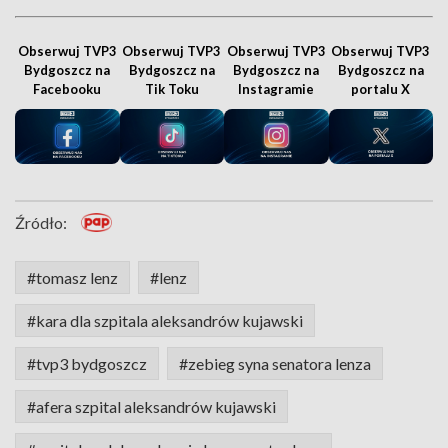
Obserwuj TVP3
Obserwuj TVP3
Obserwuj TVP3
Obserwuj TVP3
Bydgoszcz na
Bydgoszcz na
Bydgoszcz na
Bydgoszcz na
Facebooku
Tik Toku
Instagramie
portalu X
Źródło:
#tomasz lenz
#lenz
#kara dla szpitala aleksandrów kujawski
#tvp3 bydgoszcz
#zebieg syna senatora lenza
#afera szpital aleksandrów kujawski