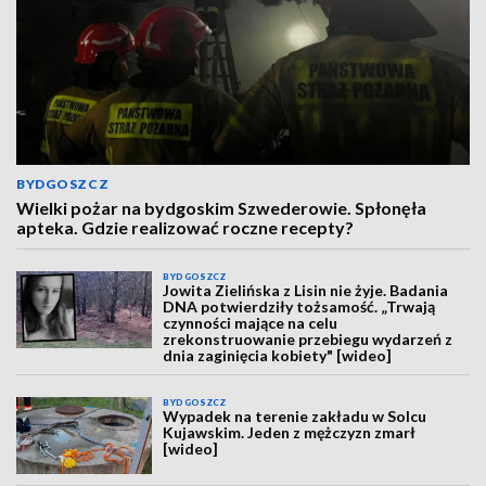
BYDGOSZCZ
Wielki pożar na bydgoskim Szwederowie. Spłonęła
apteka. Gdzie realizować roczne recepty?
BYDGOSZCZ
Jowita Zielińska z Lisin nie żyje. Badania
DNA potwierdziły tożsamość. „Trwają
czynności mające na celu
zrekonstruowanie przebiegu wydarzeń z
dnia zaginięcia kobiety" [wideo]
BYDGOSZCZ
Wypadek na terenie zakładu w Solcu
Kujawskim. Jeden z mężczyzn zmarł
[wideo]