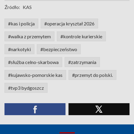
Źródło:
KAS
#kas i policja
#operacja kryształ 2026
#walka z przemytem
#kontrole kurierskie
#narkotyki
#bezpieczeństwo
#służba celno-skarbowa
#zatrzymania
#kujawsko-pomorskie kas
#przemyt do polski.
#tvp3 bydgoszcz