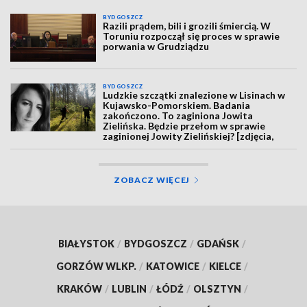
BYDGOSZCZ
Razili prądem, bili i grozili śmiercią. W
Toruniu rozpoczął się proces w sprawie
porwania w Grudziądzu
BYDGOSZCZ
Ludzkie szczątki znalezione w Lisinach w
Kujawsko-Pomorskiem. Badania
zakończono. To zaginiona Jowita
Zielińska. Będzie przełom w sprawie
zaginionej Jowity Zielińskiej? [zdjęcia,
wideo, aktualizacja]
ZOBACZ WIĘCEJ
BIAŁYSTOK
/
BYDGOSZCZ
/
GDAŃSK
/
GORZÓW WLKP.
/
KATOWICE
/
KIELCE
/
KRAKÓW
/
LUBLIN
/
ŁÓDŹ
/
OLSZTYN
/