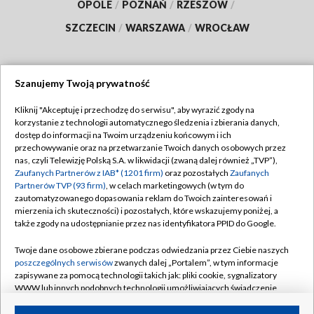
OPOLE
/
POZNAŃ
/
RZESZÓW
/
SZCZECIN
/
WARSZAWA
/
WROCŁAW
Szanujemy Twoją prywatność
Dołącz do nas:
Kliknij "Akceptuję i przechodzę do serwisu", aby wyrazić zgody na
korzystanie z technologii automatycznego śledzenia i zbierania danych,
TVP
dostęp do informacji na Twoim urządzeniu końcowym i ich
Abonament TVP
przechowywanie oraz na przetwarzanie Twoich danych osobowych przez
Regulamin TVP
nas, czyli Telewizję Polską S.A. w likwidacji (zwaną dalej również „TVP”),
Emisja w TVP
Zaufanych Partnerów z IAB* (1201 firm)
oraz pozostałych
Zaufanych
Polityka prywatności
Partnerów TVP (93 firm)
, w celach marketingowych (w tym do
Centrum informacji TVP
Moje zgody
zautomatyzowanego dopasowania reklam do Twoich zainteresowań i
mierzenia ich skuteczności) i pozostałych, które wskazujemy poniżej, a
Naziemna Telewizja Cyfrowa
Pomoc
także zgody na udostępnianie przez nas identyfikatora PPID do Google.
Sklep TVP
Biuro reklamy
Twoje dane osobowe zbierane podczas odwiedzania przez Ciebie naszych
Rada Programowa
poszczególnych serwisów
zwanych dalej „Portalem”, w tym informacje
Kontakt
zapisywane za pomocą technologii takich jak: pliki cookie, sygnalizatory
System NOS
WWW lub innych podobnych technologii umożliwiających świadczenie
dopasowanych i bezpiecznych usług, personalizację treści oraz reklam,
Informacje o nadawcy
Kanały
udostępnianie funkcji mediów społecznościowych oraz analizowanie