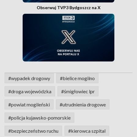
Obserwuj TVP3 Bydgoszcz na X
#wypadek drogowy
#bielice mogilno
#droga wojewódzka
#śmigłowiec lpr
#powiat mogileński
#utrudnienia drogowe
#policja kujawsko-pomorskie
#bezpieczeństwo ruchu
#kierowca szpital