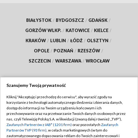
BIAŁYSTOK
/
BYDGOSZCZ
/
GDAŃSK
/
GORZÓW WLKP.
/
KATOWICE
/
KIELCE
/
KRAKÓW
/
LUBLIN
/
ŁÓDŹ
/
OLSZTYN
/
OPOLE
/
POZNAŃ
/
RZESZÓW
/
SZCZECIN
/
WARSZAWA
/
WROCŁAW
Szanujemy Twoją prywatność
Dołącz do nas:
Kliknij "Akceptuję i przechodzę do serwisu", aby wyrazić zgody na
korzystanie z technologii automatycznego śledzenia i zbierania danych,
TVP
dostęp do informacji na Twoim urządzeniu końcowym i ich
Abonament TVP
przechowywanie oraz na przetwarzanie Twoich danych osobowych przez
Regulamin TVP
nas, czyli Telewizję Polską S.A. w likwidacji (zwaną dalej również „TVP”),
Emisja w TVP
Zaufanych Partnerów z IAB* (1201 firm)
oraz pozostałych
Zaufanych
Polityka prywatności
Partnerów TVP (93 firm)
, w celach marketingowych (w tym do
Centrum informacji TVP
Moje zgody
zautomatyzowanego dopasowania reklam do Twoich zainteresowań i