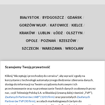
BIAŁYSTOK
/
BYDGOSZCZ
/
GDAŃSK
/
GORZÓW WLKP.
/
KATOWICE
/
KIELCE
/
KRAKÓW
/
LUBLIN
/
ŁÓDŹ
/
OLSZTYN
/
OPOLE
/
POZNAŃ
/
RZESZÓW
/
SZCZECIN
/
WARSZAWA
/
WROCŁAW
Szanujemy Twoją prywatność
Dołącz do nas:
Kliknij "Akceptuję i przechodzę do serwisu", aby wyrazić zgody na
korzystanie z technologii automatycznego śledzenia i zbierania danych,
TVP
dostęp do informacji na Twoim urządzeniu końcowym i ich
Abonament TVP
przechowywanie oraz na przetwarzanie Twoich danych osobowych przez
Regulamin TVP
nas, czyli Telewizję Polską S.A. w likwidacji (zwaną dalej również „TVP”),
Emisja w TVP
Polityka prywatności
Zaufanych Partnerów z IAB* (1201 firm)
oraz pozostałych
Zaufanych
Partnerów TVP (93 firm)
, w celach marketingowych (w tym do
Centrum informacji TVP
Moje zgody