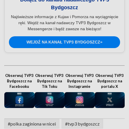
Bydgoszcz
Najświeższe informacje z Kujaw i Pomorza na wyciągnięcie
ręki. Wejdź na kanał nadawczy TVP3 Bydgoszcz w
Messengerze i bądź zawsze na bieżąco!
WEJDŹ NA KANAŁ TVP3 BYDGOSZCZ»
Obserwuj TVP3
Obserwuj TVP3
Obserwuj TVP3
Obserwuj TVP3
Bydgoszcz na
Bydgoszcz na
Bydgoszcz na
Bydgoszcz na
Facebooku
Tik Toku
Instagramie
portalu X
#polka zaginiona w nicei
#tvp3 bydgoszcz