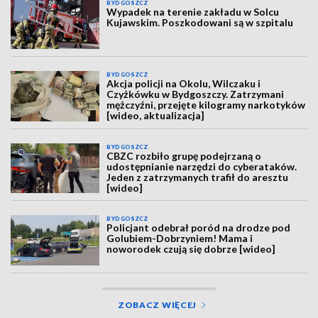
BYDGOSZCZ
Wypadek na terenie zakładu w Solcu
Kujawskim. Poszkodowani są w szpitalu
BYDGOSZCZ
Akcja policji na Okolu, Wilczaku i
Czyżkówku w Bydgoszczy. Zatrzymani
mężczyźni, przejęte kilogramy narkotyków
[wideo, aktualizacja]
BYDGOSZCZ
CBZC rozbiło grupę podejrzaną o
udostępnianie narzędzi do cyberataków.
Jeden z zatrzymanych trafił do aresztu
[wideo]
BYDGOSZCZ
Policjant odebrał poród na drodze pod
Golubiem-Dobrzyniem! Mama i
noworodek czują się dobrze [wideo]
ZOBACZ WIĘCEJ