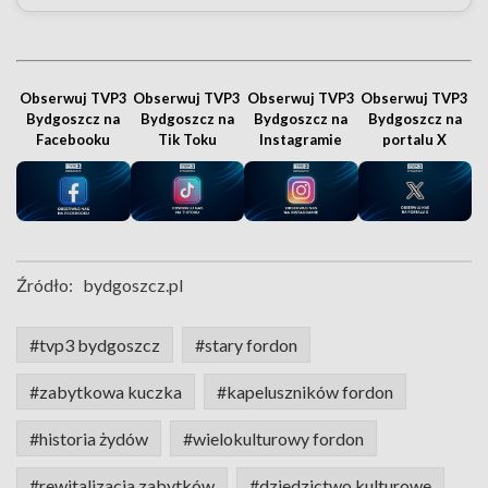
Obserwuj TVP3
Obserwuj TVP3
Obserwuj TVP3
Obserwuj TVP3
Bydgoszcz na
Bydgoszcz na
Bydgoszcz na
Bydgoszcz na
Facebooku
Tik Toku
Instagramie
portalu X
Źródło:
bydgoszcz.pl
#tvp3 bydgoszcz
#stary fordon
#zabytkowa kuczka
#kapeluszników fordon
#historia żydów
#wielokulturowy fordon
#rewitalizacja zabytków
#dziedzictwo kulturowe