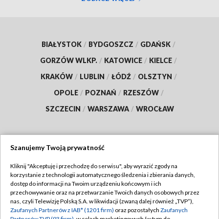
BIAŁYSTOK
/
BYDGOSZCZ
/
GDAŃSK
/
GORZÓW WLKP.
/
KATOWICE
/
KIELCE
/
KRAKÓW
/
LUBLIN
/
ŁÓDŹ
/
OLSZTYN
/
OPOLE
/
POZNAŃ
/
RZESZÓW
/
SZCZECIN
/
WARSZAWA
/
WROCŁAW
Szanujemy Twoją prywatność
Dołącz do nas:
Kliknij "Akceptuję i przechodzę do serwisu", aby wyrazić zgody na
korzystanie z technologii automatycznego śledzenia i zbierania danych,
TVP
dostęp do informacji na Twoim urządzeniu końcowym i ich
Abonament TVP
przechowywanie oraz na przetwarzanie Twoich danych osobowych przez
Regulamin TVP
nas, czyli Telewizję Polską S.A. w likwidacji (zwaną dalej również „TVP”),
Emisja w TVP
Polityka prywatności
Zaufanych Partnerów z IAB* (1201 firm)
oraz pozostałych
Zaufanych
Partnerów TVP (93 firm)
, w celach marketingowych (w tym do