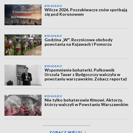
BYDGOSZCZ
Wilcze 2026. Poszukiwacze znów spotkają
się pod Koronowem
BYDGOSZCZ
Godzina „W". Rocznicowe obchody
powstania na Kujawach i Pomorzu
BYDGOSZCZ
Wspomnienie bohaterki. Pułkownik
Urszula Tauer z Bydgoszczy walczyła w
powstaniu warszawskim. Zobacz reportaż
BYDGOSZCZ
Nie tylko bohaterowie filmowi. Aktorzy,
którzy walczyli w Powstaniu Warszawskim
ZOBACZ WIĘCEJ