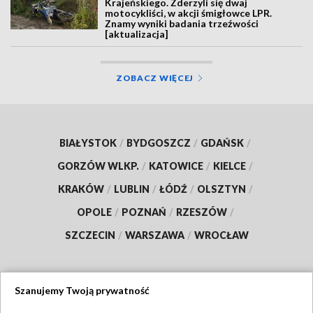
Krajeńskiego. Zderzyli się dwaj
motocykliści, w akcji śmigłowce LPR.
Znamy wyniki badania trzeźwości
[aktualizacja]
ZOBACZ WIĘCEJ
BIAŁYSTOK
/
BYDGOSZCZ
/
GDAŃSK
/
GORZÓW WLKP.
/
KATOWICE
/
KIELCE
/
KRAKÓW
/
LUBLIN
/
ŁÓDŹ
/
OLSZTYN
/
OPOLE
/
POZNAŃ
/
RZESZÓW
/
SZCZECIN
/
WARSZAWA
/
WROCŁAW
Szanujemy Twoją prywatność
Dołącz do nas: