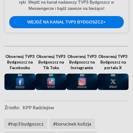
ręki. Wejdź na kanał nadawczy TVP3 Bydgoszcz w
Messengerze i bądź zawsze na bieżąco!
WEJDŹ NA KANAŁ TVP3 BYDGOSZCZ»
Obserwuj TVP3
Obserwuj TVP3
Obserwuj TVP3
Obserwuj TVP3
Bydgoszcz na
Bydgoszcz na
Bydgoszcz na
Bydgoszcz na
Facebooku
Tik Toku
Instagramie
portalu X
Źródło:
KPP Radziejów
#tvp3 bydgoszcz
#borucinek kolizja