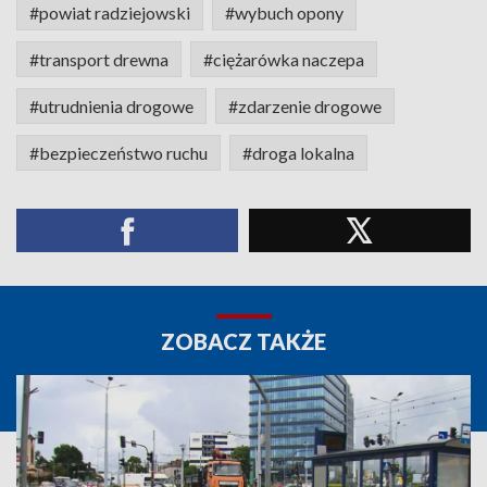
#powiat radziejowski
#wybuch opony
#transport drewna
#ciężarówka naczepa
#utrudnienia drogowe
#zdarzenie drogowe
#bezpieczeństwo ruchu
#droga lokalna
ZOBACZ TAKŻE