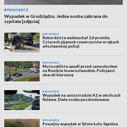
BYDGOSZCZ
Wypadek w Grudziądzu. Jedna osoba zabrana do
szpitala [zdjęcia]
BYDGOSZCZ
Rekordzista wydmuchał 2,6 promila.
Czterech pijanych rowerzystów w rękach
włocławskiej policji
BYDGOSZCZ
Motocyklista upadł przed samochodem
na Rondzie Inowrocławskim. Policjanci
ukarali kierowcę
BYDGOSZCZ
Wypadek na autostradzie A1 w okolicach
Rulewa. Dwie osoby poszkodowane
BYDGOSZCZ
Poważny wypadek w Sitnie koło Sępólna