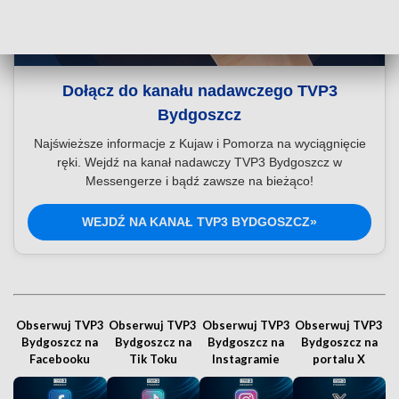
Dołącz do kanału nadawczego TVP3
Bydgoszcz
Najświeższe informacje z Kujaw i Pomorza na wyciągnięcie
ręki. Wejdź na kanał nadawczy TVP3 Bydgoszcz w
Messengerze i bądź zawsze na bieżąco!
WEJDŹ NA KANAŁ TVP3 BYDGOSZCZ»
Obserwuj TVP3
Obserwuj TVP3
Obserwuj TVP3
Obserwuj TVP3
Bydgoszcz na
Bydgoszcz na
Bydgoszcz na
Bydgoszcz na
Facebooku
Tik Toku
Instagramie
portalu X