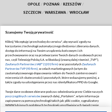
OPOLE
/
POZNAŃ
/
RZESZÓW
/
SZCZECIN
/
WARSZAWA
/
WROCŁAW
Szanujemy Twoją prywatność
Dołącz do nas:
Kliknij "Akceptuję i przechodzę do serwisu", aby wyrazić zgody na
korzystanie z technologii automatycznego śledzenia i zbierania danych,
TVP
dostęp do informacji na Twoim urządzeniu końcowym i ich
Abonament TVP
przechowywanie oraz na przetwarzanie Twoich danych osobowych przez
Regulamin TVP
nas, czyli Telewizję Polską S.A. w likwidacji (zwaną dalej również „TVP”),
Emisja w TVP
Polityka prywatności
Zaufanych Partnerów z IAB* (1201 firm)
oraz pozostałych
Zaufanych
Partnerów TVP (93 firm)
, w celach marketingowych (w tym do
Centrum informacji TVP
Moje zgody
zautomatyzowanego dopasowania reklam do Twoich zainteresowań i
mierzenia ich skuteczności) i pozostałych, które wskazujemy poniżej, a
Naziemna Telewizja Cyfrowa
Pomoc
także zgody na udostępnianie przez nas identyfikatora PPID do Google.
Sklep TVP
Biuro reklamy
Twoje dane osobowe zbierane podczas odwiedzania przez Ciebie naszych
Rada Programowa
Kontakt
poszczególnych serwisów
zwanych dalej „Portalem”, w tym informacje
zapisywane za pomocą technologii takich jak: pliki cookie, sygnalizatory
System NOS
WWW lub innych podobnych technologii umożliwiających świadczenie
dopasowanych i bezpiecznych usług, personalizację treści oraz reklam,
Informacje o nadawcy