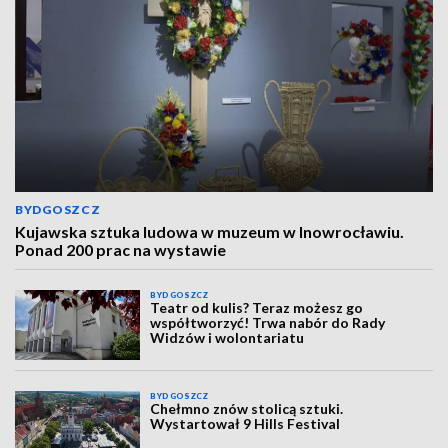
BYDGOSZCZ
Kujawska sztuka ludowa w muzeum w Inowrocławiu.
Ponad 200 prac na wystawie
BYDGOSZCZ
Teatr od kulis? Teraz możesz go
współtworzyć! Trwa nabór do Rady
Widzów i wolontariatu
BYDGOSZCZ
Chełmno znów stolicą sztuki.
Wystartował 9 Hills Festival