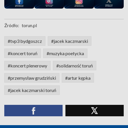
Źródło:
torun.pl
#tvp3 bydgoszcz
#jacek kaczmarski
#koncert toruń
#muzyka poetycka
#koncert plenerowy
#solidarność toruń
#przemysław grudziński
#artur kępka
#jacek kaczmarski toruń