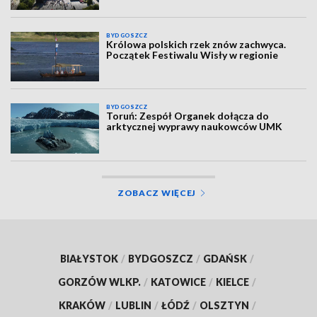
BYDGOSZCZ
Królowa polskich rzek znów zachwyca.
Początek Festiwalu Wisły w regionie
BYDGOSZCZ
Toruń: Zespół Organek dołącza do
arktycznej wyprawy naukowców UMK
ZOBACZ WIĘCEJ
BIAŁYSTOK
/
BYDGOSZCZ
/
GDAŃSK
/
GORZÓW WLKP.
/
KATOWICE
/
KIELCE
/
KRAKÓW
/
LUBLIN
/
ŁÓDŹ
/
OLSZTYN
/