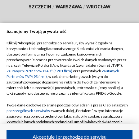
SZCZECIN
/
WARSZAWA
/
WROCŁAW
Szanujemy Twoją prywatność
Dołącz do nas:
Kliknij "Akceptuję i przechodzę do serwisu", aby wyrazić zgody na
korzystanie z technologii automatycznego śledzenia i zbierania danych,
TVP
dostęp do informacji na Twoim urządzeniu końcowym i ich
Abonament TVP
przechowywanie oraz na przetwarzanie Twoich danych osobowych przez
Regulamin TVP
nas, czyli Telewizję Polską S.A. w likwidacji (zwaną dalej również „TVP”),
Emisja w TVP
Zaufanych Partnerów z IAB* (1201 firm)
oraz pozostałych
Zaufanych
Polityka prywatności
Partnerów TVP (93 firm)
, w celach marketingowych (w tym do
Centrum informacji TVP
Moje zgody
zautomatyzowanego dopasowania reklam do Twoich zainteresowań i
mierzenia ich skuteczności) i pozostałych, które wskazujemy poniżej, a
Naziemna Telewizja Cyfrowa
Pomoc
także zgody na udostępnianie przez nas identyfikatora PPID do Google.
Sklep TVP
Biuro reklamy
Twoje dane osobowe zbierane podczas odwiedzania przez Ciebie naszych
Rada Programowa
poszczególnych serwisów
zwanych dalej „Portalem”, w tym informacje
Kontakt
zapisywane za pomocą technologii takich jak: pliki cookie, sygnalizatory
System NOS
WWW lub innych podobnych technologii umożliwiających świadczenie
dopasowanych i bezpiecznych usług, personalizację treści oraz reklam,
Informacje o nadawcy
Kanały
udostępnianie funkcji mediów społecznościowych oraz analizowanie
Akceptuję i przechodzę do serwisu
ruchu w Internecie.