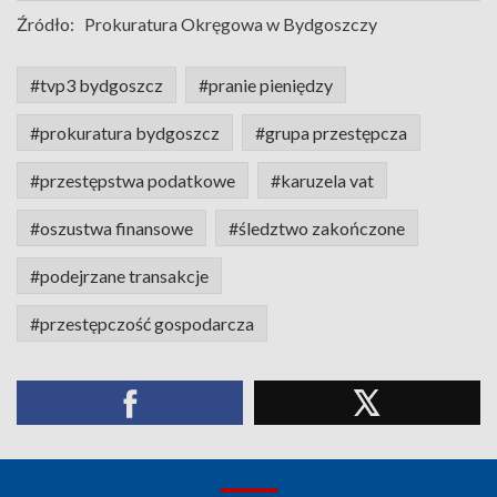
Źródło:
Prokuratura Okręgowa w Bydgoszczy
#tvp3 bydgoszcz
#pranie pieniędzy
#prokuratura bydgoszcz
#grupa przestępcza
#przestępstwa podatkowe
#karuzela vat
#oszustwa finansowe
#śledztwo zakończone
#podejrzane transakcje
#przestępczość gospodarcza