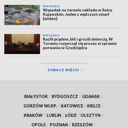
BYDGOSZCZ
Wypadek na terenie zakładu w Solcu
Kujawskim. Jeden z mężczyzn zmarł
[wideo]
BYDGOSZCZ
Razili prądem, bili i grozili śmiercią. W
Toruniu rozpoczął się proces w sprawie
porwania w Grudziądzu
ZOBACZ WIĘCEJ
BIAŁYSTOK
/
BYDGOSZCZ
/
GDAŃSK
/
GORZÓW WLKP.
/
KATOWICE
/
KIELCE
/
KRAKÓW
/
LUBLIN
/
ŁÓDŹ
/
OLSZTYN
/
OPOLE
/
POZNAŃ
/
RZESZÓW
/