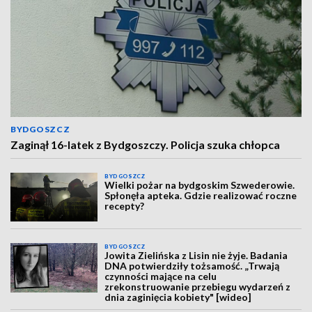
BYDGOSZCZ
Zaginął 16-latek z Bydgoszczy. Policja szuka chłopca
BYDGOSZCZ
Wielki pożar na bydgoskim Szwederowie.
Spłonęła apteka. Gdzie realizować roczne
recepty?
BYDGOSZCZ
Jowita Zielińska z Lisin nie żyje. Badania
DNA potwierdziły tożsamość. „Trwają
czynności mające na celu
zrekonstruowanie przebiegu wydarzeń z
dnia zaginięcia kobiety" [wideo]