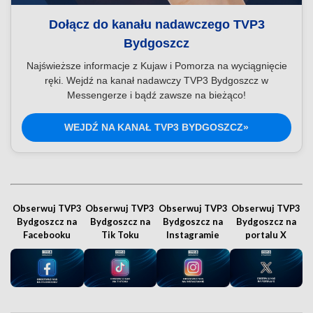
Dołącz do kanału nadawczego TVP3
Bydgoszcz
Najświeższe informacje z Kujaw i Pomorza na wyciągnięcie
ręki. Wejdź na kanał nadawczy TVP3 Bydgoszcz w
Messengerze i bądź zawsze na bieżąco!
WEJDŹ NA KANAŁ TVP3 BYDGOSZCZ»
Obserwuj TVP3
Obserwuj TVP3
Obserwuj TVP3
Obserwuj TVP3
Bydgoszcz na
Bydgoszcz na
Bydgoszcz na
Bydgoszcz na
Facebooku
Tik Toku
Instagramie
portalu X