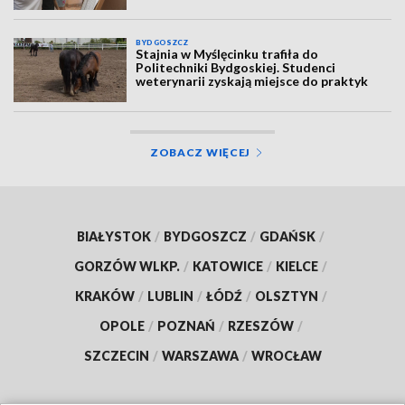
BYDGOSZCZ
Stajnia w Myślęcinku trafiła do
Politechniki Bydgoskiej. Studenci
weterynarii zyskają miejsce do praktyk
ZOBACZ WIĘCEJ
BIAŁYSTOK
/
BYDGOSZCZ
/
GDAŃSK
/
GORZÓW WLKP.
/
KATOWICE
/
KIELCE
/
KRAKÓW
/
LUBLIN
/
ŁÓDŹ
/
OLSZTYN
/
OPOLE
/
POZNAŃ
/
RZESZÓW
/
SZCZECIN
/
WARSZAWA
/
WROCŁAW