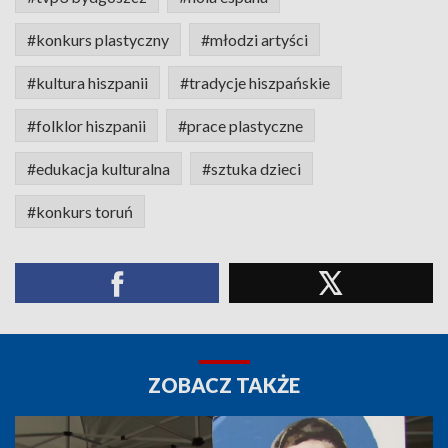
#konkurs plastyczny
#młodzi artyści
#kultura hiszpanii
#tradycje hiszpańskie
#folklor hiszpanii
#prace plastyczne
#edukacja kulturalna
#sztuka dzieci
#konkurs toruń
ZOBACZ TAKŻE