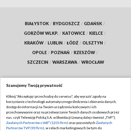
BIAŁYSTOK
/
BYDGOSZCZ
/
GDAŃSK
/
GORZÓW WLKP.
/
KATOWICE
/
KIELCE
/
KRAKÓW
/
LUBLIN
/
ŁÓDŹ
/
OLSZTYN
/
OPOLE
/
POZNAŃ
/
RZESZÓW
/
SZCZECIN
/
WARSZAWA
/
WROCŁAW
Szanujemy Twoją prywatność
Dołącz do nas:
Kliknij "Akceptuję i przechodzę do serwisu", aby wyrazić zgody na
korzystanie z technologii automatycznego śledzenia i zbierania danych,
TVP
dostęp do informacji na Twoim urządzeniu końcowym i ich
Abonament TVP
przechowywanie oraz na przetwarzanie Twoich danych osobowych przez
Regulamin TVP
nas, czyli Telewizję Polską S.A. w likwidacji (zwaną dalej również „TVP”),
Emisja w TVP
Polityka prywatności
Zaufanych Partnerów z IAB* (1201 firm)
oraz pozostałych
Zaufanych
Partnerów TVP (93 firm)
, w celach marketingowych (w tym do