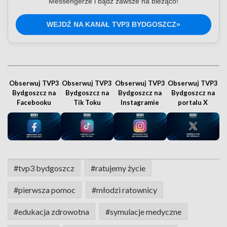
Messengerze i bądź zawsze na bieżąco!
WEJDŹ NA KANAŁ TVP3 BYDGOSZCZ»
Obserwuj TVP3
Obserwuj TVP3
Obserwuj TVP3
Obserwuj TVP3
Bydgoszcz na
Bydgoszcz na
Bydgoszcz na
Bydgoszcz na
Facebooku
Tik Toku
Instagramie
portalu X
#tvp3 bydgoszcz
#ratujemy życie
#pierwsza pomoc
#młodzi ratownicy
#edukacja zdrowotna
#symulacje medyczne