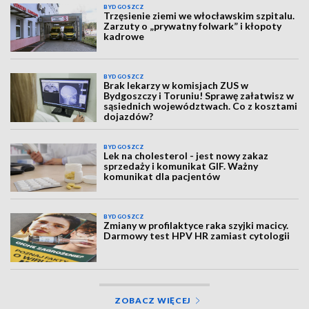
BYDGOSZCZ
Trzęsienie ziemi we włocławskim szpitalu.
Zarzuty o „prywatny folwark” i kłopoty
kadrowe
BYDGOSZCZ
Brak lekarzy w komisjach ZUS w
Bydgoszczy i Toruniu! Sprawę załatwisz w
sąsiednich województwach. Co z kosztami
dojazdów?
BYDGOSZCZ
Lek na cholesterol - jest nowy zakaz
sprzedaży i komunikat GIF. Ważny
komunikat dla pacjentów
BYDGOSZCZ
Zmiany w profilaktyce raka szyjki macicy.
Darmowy test HPV HR zamiast cytologii
ZOBACZ WIĘCEJ