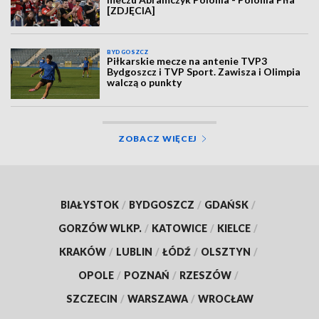
[ZDJĘCIA]
BYDGOSZCZ
Piłkarskie mecze na antenie TVP3
Bydgoszcz i TVP Sport. Zawisza i Olimpia
walczą o punkty
ZOBACZ WIĘCEJ
BIAŁYSTOK
/
BYDGOSZCZ
/
GDAŃSK
/
GORZÓW WLKP.
/
KATOWICE
/
KIELCE
/
KRAKÓW
/
LUBLIN
/
ŁÓDŹ
/
OLSZTYN
/
OPOLE
/
POZNAŃ
/
RZESZÓW
/
SZCZECIN
/
WARSZAWA
/
WROCŁAW