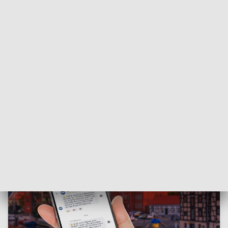
(Triglav) i Austrii (Grossglockner), a także wymagający
alpejski szczyt Dent du Géant we Francji,
zaliczany do
trudniejszych czterotysięczników.
OGLĄDAJ NASZE PROGRAMY:
Sport