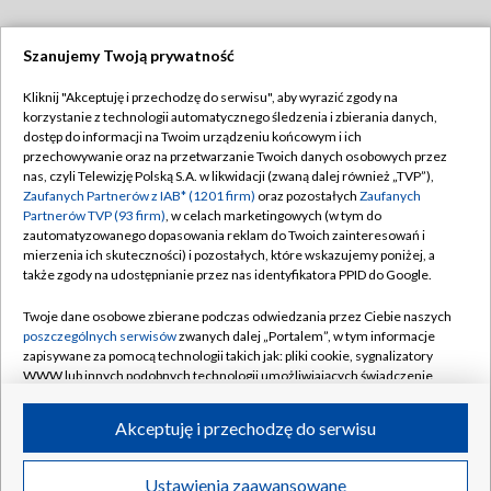
Szanujemy Twoją prywatność
Dołącz do nas:
Kliknij "Akceptuję i przechodzę do serwisu", aby wyrazić zgody na
korzystanie z technologii automatycznego śledzenia i zbierania danych,
TVP
dostęp do informacji na Twoim urządzeniu końcowym i ich
Abonament TVP
przechowywanie oraz na przetwarzanie Twoich danych osobowych przez
Regulamin TVP
nas, czyli Telewizję Polską S.A. w likwidacji (zwaną dalej również „TVP”),
Emisja w TVP
Polityka prywatności
Zaufanych Partnerów z IAB* (1201 firm)
oraz pozostałych
Zaufanych
Partnerów TVP (93 firm)
, w celach marketingowych (w tym do
Centrum informacji TVP
Moje zgody
zautomatyzowanego dopasowania reklam do Twoich zainteresowań i
mierzenia ich skuteczności) i pozostałych, które wskazujemy poniżej, a
Naziemna Telewizja Cyfrowa
Pomoc
także zgody na udostępnianie przez nas identyfikatora PPID do Google.
Sklep TVP
Biuro reklamy
Twoje dane osobowe zbierane podczas odwiedzania przez Ciebie naszych
Rada Programowa
Kontakt
poszczególnych serwisów
zwanych dalej „Portalem”, w tym informacje
zapisywane za pomocą technologii takich jak: pliki cookie, sygnalizatory
System NOS
WWW lub innych podobnych technologii umożliwiających świadczenie
dopasowanych i bezpiecznych usług, personalizację treści oraz reklam,
Informacje o nadawcy
Kanały
udostępnianie funkcji mediów społecznościowych oraz analizowanie
Akceptuję i przechodzę do serwisu
ruchu w Internecie.
Program dla prasy
©2026 Telewizja Polska S.A. w likwidacji
Biuro Reklamy
Twoje dane osobowe zbierane podczas odwiedzania przez Ciebie
Ustawienia zaawansowane