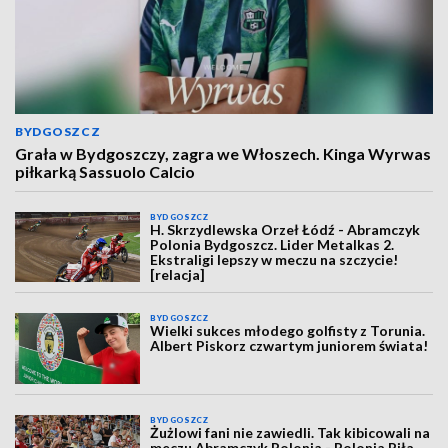
BYDGOSZCZ
Grała w Bydgoszczy, zagra we Włoszech. Kinga Wyrwas
piłkarką Sassuolo Calcio
BYDGOSZCZ
H. Skrzydlewska Orzeł Łódź - Abramczyk
Polonia Bydgoszcz. Lider Metalkas 2.
Ekstraligi lepszy w meczu na szczycie!
[relacja]
BYDGOSZCZ
Wielki sukces młodego golfisty z Torunia.
Albert Piskorz czwartym juniorem świata!
BYDGOSZCZ
Żużlowi fani nie zawiedli. Tak kibicowali na
meczu Abramczyk Polonia - Polonia Piła