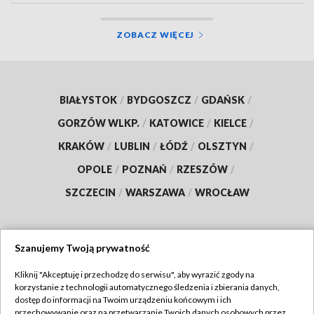
ZOBACZ WIĘCEJ
BIAŁYSTOK
/
BYDGOSZCZ
/
GDAŃSK
/
GORZÓW WLKP.
/
KATOWICE
/
KIELCE
/
KRAKÓW
/
LUBLIN
/
ŁÓDŹ
/
OLSZTYN
/
OPOLE
/
POZNAŃ
/
RZESZÓW
/
SZCZECIN
/
WARSZAWA
/
WROCŁAW
Szanujemy Twoją prywatność
Dołącz do nas:
Kliknij "Akceptuję i przechodzę do serwisu", aby wyrazić zgody na
korzystanie z technologii automatycznego śledzenia i zbierania danych,
TVP
dostęp do informacji na Twoim urządzeniu końcowym i ich
Abonament TVP
przechowywanie oraz na przetwarzanie Twoich danych osobowych przez