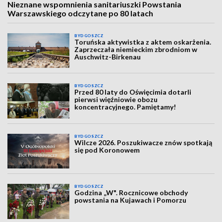
Nieznane wspomnienia sanitariuszki Powstania
Warszawskiego odczytane po 80 latach
BYDGOSZCZ
Toruńska aktywistka z aktem oskarżenia.
Zaprzeczała niemieckim zbrodniom w
Auschwitz-Birkenau
BYDGOSZCZ
Przed 80 laty do Oświęcimia dotarli
pierwsi więźniowie obozu
koncentracyjnego. Pamiętamy!
BYDGOSZCZ
Wilcze 2026. Poszukiwacze znów spotkają
się pod Koronowem
BYDGOSZCZ
Godzina „W". Rocznicowe obchody
powstania na Kujawach i Pomorzu