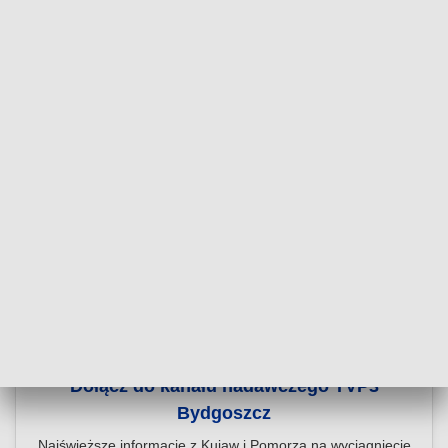
Dołącz do kanału nadawczego TVP3
Bydgoszcz
Najświeższe informacje z Kujaw i Pomorza na wyciągnięcie