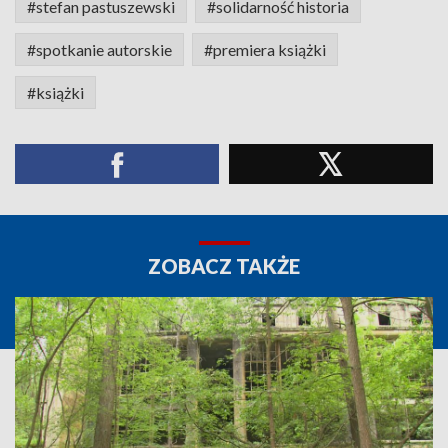
#stefan pastuszewski
#solidarność historia
#spotkanie autorskie
#premiera książki
#książki
ZOBACZ TAKŻE