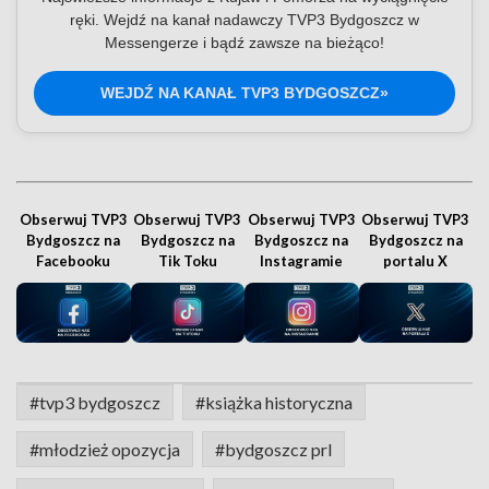
ręki. Wejdź na kanał nadawczy TVP3 Bydgoszcz w
Messengerze i bądź zawsze na bieżąco!
WEJDŹ NA KANAŁ TVP3 BYDGOSZCZ»
Obserwuj TVP3
Obserwuj TVP3
Obserwuj TVP3
Obserwuj TVP3
Bydgoszcz na
Bydgoszcz na
Bydgoszcz na
Bydgoszcz na
Facebooku
Tik Toku
Instagramie
portalu X
#tvp3 bydgoszcz
#książka historyczna
#młodzież opozycja
#bydgoszcz prl