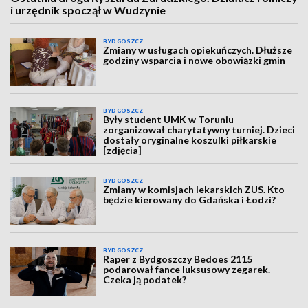
i urzędnik spoczął w Wudzynie
BYDGOSZCZ
Zmiany w usługach opiekuńczych. Dłuższe
godziny wsparcia i nowe obowiązki gmin
BYDGOSZCZ
Były student UMK w Toruniu
zorganizował charytatywny turniej. Dzieci
dostały oryginalne koszulki piłkarskie
[zdjęcia]
BYDGOSZCZ
Zmiany w komisjach lekarskich ZUS. Kto
będzie kierowany do Gdańska i Łodzi?
BYDGOSZCZ
Raper z Bydgoszczy Bedoes 2115
podarował fance luksusowy zegarek.
Czeka ją podatek?