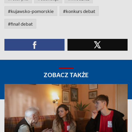
#kujawsko-pomorskie
#konkurs debat
#finał debat
ZOBACZ TAKŻE