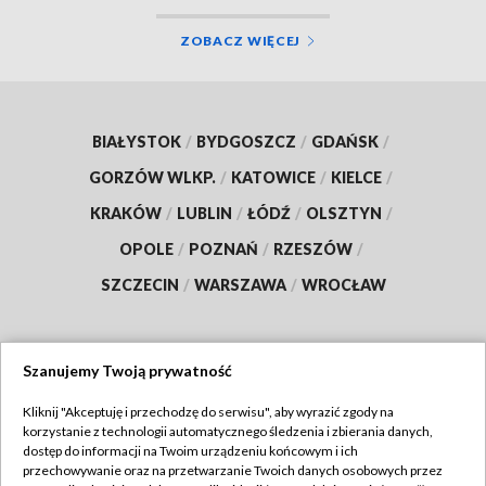
ZOBACZ WIĘCEJ
BIAŁYSTOK
/
BYDGOSZCZ
/
GDAŃSK
/
GORZÓW WLKP.
/
KATOWICE
/
KIELCE
/
KRAKÓW
/
LUBLIN
/
ŁÓDŹ
/
OLSZTYN
/
OPOLE
/
POZNAŃ
/
RZESZÓW
/
SZCZECIN
/
WARSZAWA
/
WROCŁAW
Szanujemy Twoją prywatność
Dołącz do nas:
Kliknij "Akceptuję i przechodzę do serwisu", aby wyrazić zgody na
korzystanie z technologii automatycznego śledzenia i zbierania danych,
TVP
dostęp do informacji na Twoim urządzeniu końcowym i ich
Abonament TVP
przechowywanie oraz na przetwarzanie Twoich danych osobowych przez
Regulamin TVP