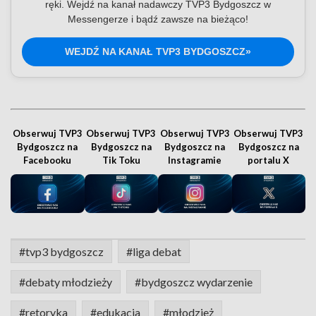
ręki. Wejdź na kanał nadawczy TVP3 Bydgoszcz w
Messengerze i bądź zawsze na bieżąco!
WEJDŹ NA KANAŁ TVP3 BYDGOSZCZ»
Obserwuj TVP3
Obserwuj TVP3
Obserwuj TVP3
Obserwuj TVP3
Bydgoszcz na
Bydgoszcz na
Bydgoszcz na
Bydgoszcz na
Facebooku
Tik Toku
Instagramie
portalu X
#tvp3 bydgoszcz
#liga debat
#debaty młodzieży
#bydgoszcz wydarzenie
#retoryka
#edukacja
#młodzież