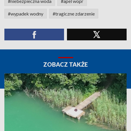
#niebezpieczna woda
#apel wopr
#wypadek wodny
#tragiczne zdarzenie
ZOBACZ TAKŻE