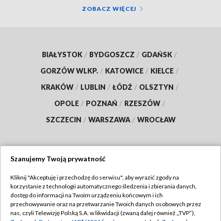
ZOBACZ WIĘCEJ
BIAŁYSTOK
/
BYDGOSZCZ
/
GDAŃSK
/
GORZÓW WLKP.
/
KATOWICE
/
KIELCE
/
KRAKÓW
/
LUBLIN
/
ŁÓDŹ
/
OLSZTYN
/
OPOLE
/
POZNAŃ
/
RZESZÓW
/
SZCZECIN
/
WARSZAWA
/
WROCŁAW
Szanujemy Twoją prywatność
Dołącz do nas:
Kliknij "Akceptuję i przechodzę do serwisu", aby wyrazić zgody na
korzystanie z technologii automatycznego śledzenia i zbierania danych,
TVP
dostęp do informacji na Twoim urządzeniu końcowym i ich
Abonament TVP
przechowywanie oraz na przetwarzanie Twoich danych osobowych przez
Regulamin TVP
nas, czyli Telewizję Polską S.A. w likwidacji (zwaną dalej również „TVP”),
Emisja w TVP