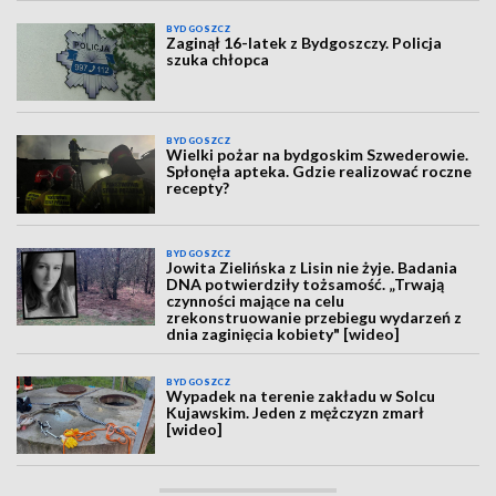
BYDGOSZCZ
Zaginął 16-latek z Bydgoszczy. Policja
szuka chłopca
BYDGOSZCZ
Wielki pożar na bydgoskim Szwederowie.
Spłonęła apteka. Gdzie realizować roczne
recepty?
BYDGOSZCZ
Jowita Zielińska z Lisin nie żyje. Badania
DNA potwierdziły tożsamość. „Trwają
czynności mające na celu
zrekonstruowanie przebiegu wydarzeń z
dnia zaginięcia kobiety" [wideo]
BYDGOSZCZ
Wypadek na terenie zakładu w Solcu
Kujawskim. Jeden z mężczyzn zmarł
[wideo]