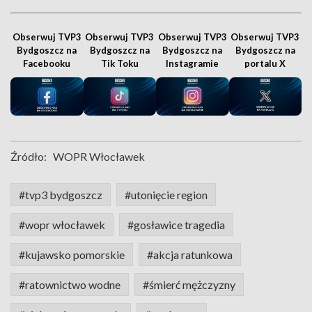
Obserwuj TVP3
Obserwuj TVP3
Obserwuj TVP3
Obserwuj TVP3
Bydgoszcz na
Bydgoszcz na
Bydgoszcz na
Bydgoszcz na
Facebooku
Tik Toku
Instagramie
portalu X
Źródło:
WOPR Włocławek
#tvp3 bydgoszcz
#utonięcie region
#wopr włocławek
#gosławice tragedia
#kujawsko pomorskie
#akcja ratunkowa
#ratownictwo wodne
#śmierć mężczyzny