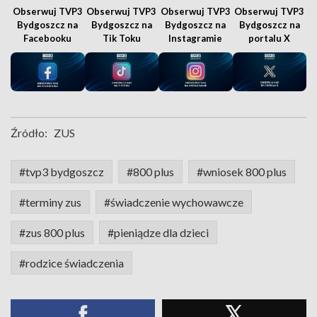
Obserwuj TVP3
Obserwuj TVP3
Obserwuj TVP3
Obserwuj TVP3
Bydgoszcz na
Bydgoszcz na
Bydgoszcz na
Bydgoszcz na
Facebooku
Tik Toku
Instagramie
portalu X
Źródło:
ZUS
#tvp3 bydgoszcz
#800 plus
#wniosek 800 plus
#terminy zus
#świadczenie wychowawcze
#zus 800 plus
#pieniądze dla dzieci
#rodzice świadczenia