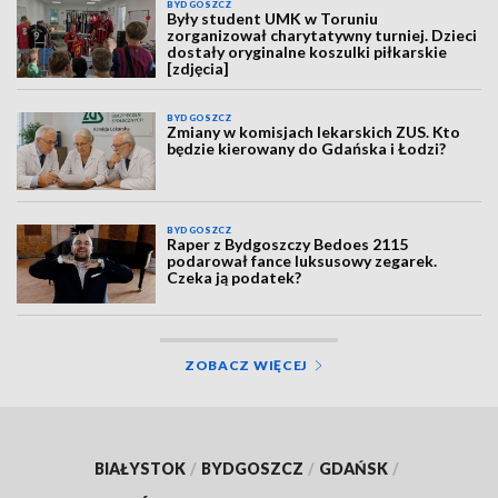
BYDGOSZCZ
Były student UMK w Toruniu
zorganizował charytatywny turniej. Dzieci
dostały oryginalne koszulki piłkarskie
[zdjęcia]
BYDGOSZCZ
Zmiany w komisjach lekarskich ZUS. Kto
będzie kierowany do Gdańska i Łodzi?
BYDGOSZCZ
Raper z Bydgoszczy Bedoes 2115
podarował fance luksusowy zegarek.
Czeka ją podatek?
ZOBACZ WIĘCEJ
BIAŁYSTOK
/
BYDGOSZCZ
/
GDAŃSK
/