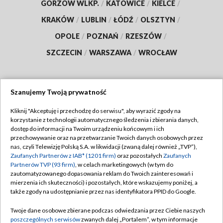
GORZÓW WLKP.
/
KATOWICE
/
KIELCE
/
KRAKÓW
/
LUBLIN
/
ŁÓDŹ
/
OLSZTYN
/
OPOLE
/
POZNAŃ
/
RZESZÓW
/
SZCZECIN
/
WARSZAWA
/
WROCŁAW
Szanujemy Twoją prywatność
Dołącz do nas:
Kliknij "Akceptuję i przechodzę do serwisu", aby wyrazić zgody na
korzystanie z technologii automatycznego śledzenia i zbierania danych,
TVP
dostęp do informacji na Twoim urządzeniu końcowym i ich
Abonament TVP
przechowywanie oraz na przetwarzanie Twoich danych osobowych przez
Regulamin TVP
nas, czyli Telewizję Polską S.A. w likwidacji (zwaną dalej również „TVP”),
Emisja w TVP
Polityka prywatności
Zaufanych Partnerów z IAB* (1201 firm)
oraz pozostałych
Zaufanych
Partnerów TVP (93 firm)
, w celach marketingowych (w tym do
Centrum informacji TVP
Moje zgody
zautomatyzowanego dopasowania reklam do Twoich zainteresowań i
mierzenia ich skuteczności) i pozostałych, które wskazujemy poniżej, a
Naziemna Telewizja Cyfrowa
Pomoc
także zgody na udostępnianie przez nas identyfikatora PPID do Google.
Sklep TVP
Biuro reklamy
Twoje dane osobowe zbierane podczas odwiedzania przez Ciebie naszych
Rada Programowa
Kontakt
poszczególnych serwisów
zwanych dalej „Portalem”, w tym informacje