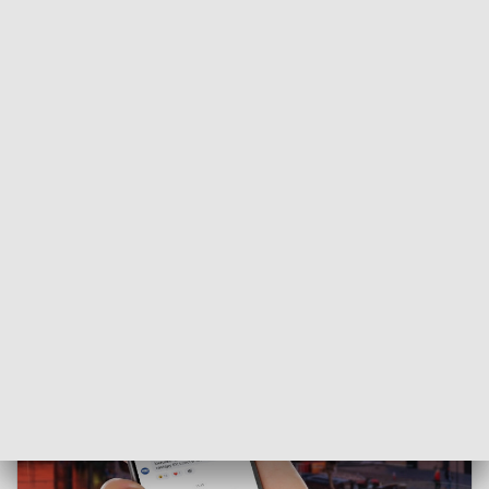
• obie osoby muszą mieszkać w Polsce.
Podobne zasady zaczną obowiązywać od 1 czerwca 2026
roku także wobec innych cudzoziemców spoza UE i EFTA,
którzy legalnie przebywają w Polsce i mają dostęp do rynku
pracy. Zmiany nie obejmują obywateli Polski oraz krajów UE,
EFTA i Wielkiej Brytanii objętych umową wystąpienia.