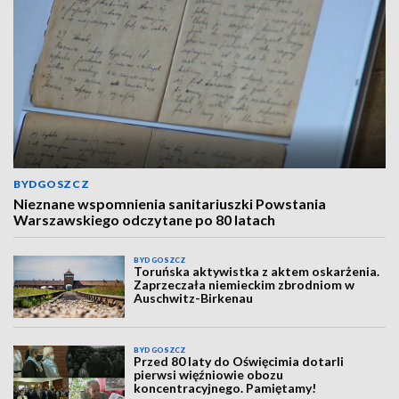
BYDGOSZCZ
Nieznane wspomnienia sanitariuszki Powstania
Warszawskiego odczytane po 80 latach
BYDGOSZCZ
Toruńska aktywistka z aktem oskarżenia.
Zaprzeczała niemieckim zbrodniom w
Auschwitz-Birkenau
BYDGOSZCZ
Przed 80 laty do Oświęcimia dotarli
pierwsi więźniowie obozu
koncentracyjnego. Pamiętamy!