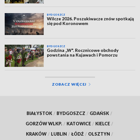
BYDGOSZCZ
Wilcze 2026. Poszukiwacze znów spotkają
się pod Koronowem
BYDGOSZCZ
Godzina „W". Rocznicowe obchody
powstania na Kujawach i Pomorzu
ZOBACZ WIĘCEJ
BIAŁYSTOK
/
BYDGOSZCZ
/
GDAŃSK
/
GORZÓW WLKP.
/
KATOWICE
/
KIELCE
/
KRAKÓW
/
LUBLIN
/
ŁÓDŹ
/
OLSZTYN
/