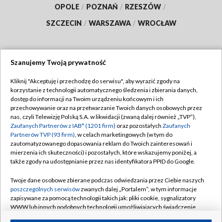
OPOLE
/
POZNAŃ
/
RZESZÓW
/
SZCZECIN
/
WARSZAWA
/
WROCŁAW
Szanujemy Twoją prywatność
Dołącz do nas:
Kliknij "Akceptuję i przechodzę do serwisu", aby wyrazić zgody na
korzystanie z technologii automatycznego śledzenia i zbierania danych,
TVP
dostęp do informacji na Twoim urządzeniu końcowym i ich
Abonament TVP
przechowywanie oraz na przetwarzanie Twoich danych osobowych przez
Regulamin TVP
nas, czyli Telewizję Polską S.A. w likwidacji (zwaną dalej również „TVP”),
Emisja w TVP
Polityka prywatności
Zaufanych Partnerów z IAB* (1201 firm)
oraz pozostałych
Zaufanych
Partnerów TVP (93 firm)
, w celach marketingowych (w tym do
Centrum informacji TVP
Moje zgody
zautomatyzowanego dopasowania reklam do Twoich zainteresowań i
mierzenia ich skuteczności) i pozostałych, które wskazujemy poniżej, a
Naziemna Telewizja Cyfrowa
Pomoc
także zgody na udostępnianie przez nas identyfikatora PPID do Google.
Sklep TVP
Biuro reklamy
Twoje dane osobowe zbierane podczas odwiedzania przez Ciebie naszych
Rada Programowa
Kontakt
poszczególnych serwisów
zwanych dalej „Portalem”, w tym informacje
zapisywane za pomocą technologii takich jak: pliki cookie, sygnalizatory
System NOS
WWW lub innych podobnych technologii umożliwiających świadczenie
dopasowanych i bezpiecznych usług, personalizację treści oraz reklam,
Informacje o nadawcy
Kanały