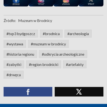
Źródło:
Muzeum w Brodnicy
#tvp3 bydgoszcz
#brodnica
#archeologia
#wystawa
#muzeum w brodnicy
#historia regionu
#odkrycia archeologiczne
#zabytki
#region brodnicki
#artefakty
#drwęca