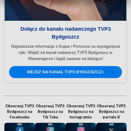
Dołącz do kanału nadawczego TVP3
Bydgoszcz
Najświeższe informacje z Kujaw i Pomorza na wyciągnięcie
ręki. Wejdź na kanał nadawczy TVP3 Bydgoszcz w
Messengerze i bądź zawsze na bieżąco!
WEJDŹ NA KANAŁ TVP3 BYDGOSZCZ»
Obserwuj TVP3
Obserwuj TVP3
Obserwuj TVP3
Obserwuj TVP3
Bydgoszcz na
Bydgoszcz na
Bydgoszcz na
Bydgoszcz na
Facebooku
Tik Toku
Instagramie
portalu X