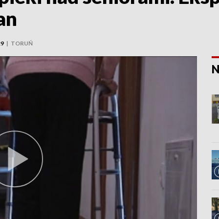
an
29
|
TORUŃ
N