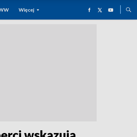
 WWW
Więcej
perci wskazują