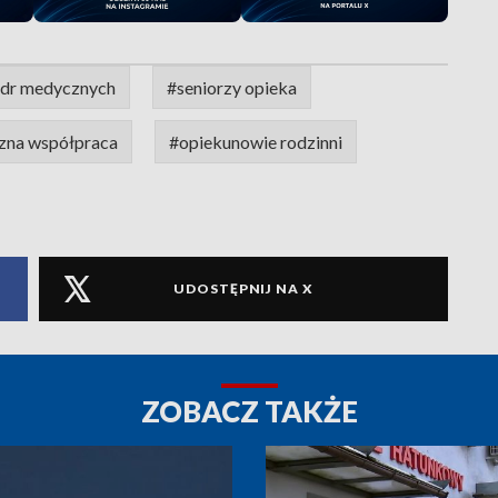
adr medycznych
#seniorzy opieka
zna współpraca
#opiekunowie rodzinni
UDOSTĘPNIJ NA X
ZOBACZ TAKŻE