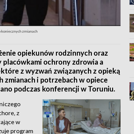
 o koniecznych zmianach
żenie opiekunów rodzinnych oraz
y placówkami ochrony zdrowia a
iektóre z wyzwań związanych z opieką
 zmianach i potrzebach w opiece
ano podczas konferencji w Toruniu.
niczego
chore, z
tające w
izuje program