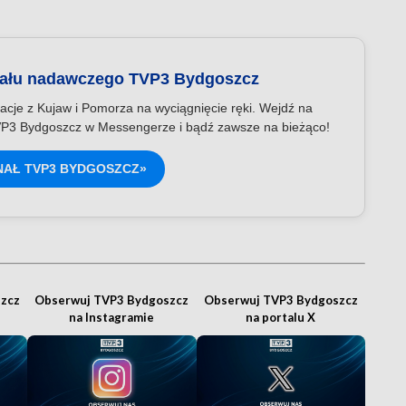
nału nadawczego TVP3 Bydgoszcz
acje z Kujaw i Pomorza na wyciągnięcie ręki. Wejdź na
P3 Bydgoszcz w Messengerze i bądź zawsze na bieżąco!
NAŁ TVP3 BYDGOSZCZ»
zcz
Obserwuj TVP3 Bydgoszcz
Obserwuj TVP3 Bydgoszcz
na Instagramie
na portalu X