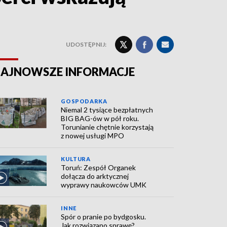
UDOSTĘPNIJ:
AJNOWSZE INFORMACJE
GOSPODARKA
Niemal 2 tysiące bezpłatnych
BIG BAG-ów w pół roku.
Torunianie chętnie korzystają
z nowej usługi MPO
KULTURA
Toruń: Zespół Organek
dołącza do arktycznej
wyprawy naukowców UMK
INNE
Spór o pranie po bydgosku.
Jak rozwiązano sprawę?