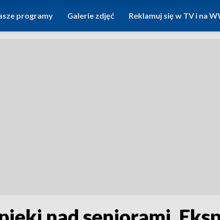
asze programy
Galerie zdjęć
Reklamuj się w TV i na
ieki nad seniorami. Eks