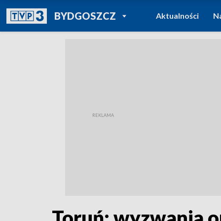
POWRÓT DO
BYDGOSZCZ
Aktualności
N
TVP REGIONY
Toruń: wyzwania op