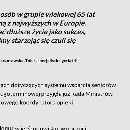
 osób w grupie wiekowej 65 lat
dną z najwyższych w Europie.
 dłuższe życie jako sukces,
my starzejąc się czuli się
eczorowska‑Tobis, specjalistka geriatrii i
sach dotyczących systemu wsparcia seniorów.
ługoterminowej przyjęła już Rada Ministrów.
towego koordynatora opieki
 domu,
w jej środowisku, w poczuciu