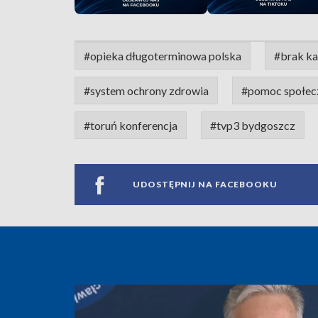
#opieka długoterminowa polska
#brak k
#system ochrony zdrowia
#pomoc społec
#toruń konferencja
#tvp3 bydgoszcz
UDOSTĘPNIJ NA FACEBOOKU