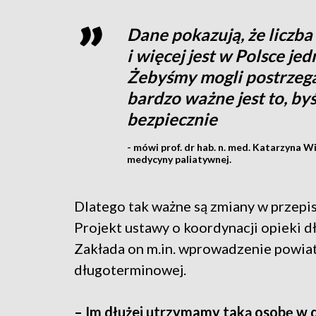
Dane pokazują, że liczba
i więcej jest w Polsce je
Żebyśmy mogli postrzegać
bardzo ważne jest to, byś
bezpiecznie
- mówi prof. dr hab. n. med. Katarzyna Wi
medycyny paliatywnej.
Dlatego tak ważne są zmiany w przepi
Projekt ustawy o koordynacji opieki d
Zakłada on m.in. wprowadzenie powia
długoterminowej.
– Im dłużej utrzymamy taką osobę w