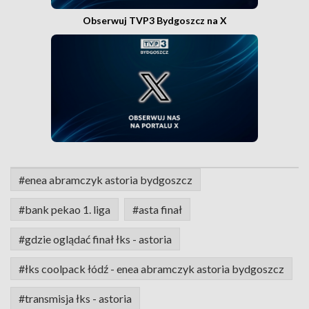
Obserwuj TVP3 Bydgoszcz na X
#enea abramczyk astoria bydgoszcz
#bank pekao 1. liga
#asta finał
#gdzie oglądać finał łks - astoria
#łks coolpack łódź - enea abramczyk astoria bydgoszcz
#transmisja łks - astoria