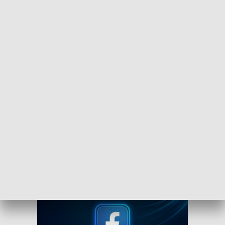
Dołącz do kanału nadawczego TVP3
Bydgoszcz
Czy wiesz, że możesz mieć najświeższe informacje z
Kujaw i Pomorza dosłownie na wyciągnięcie ręki, w
swoim smartfonie? Wejdź na kanał nadawczy TVP3
Bydgoszcz w Messengerze!
.
WEJDŹ NA KANAŁ TVP3 BYDGOSZCZ»
Obserwuj TVP3 Bydgoszcz na Facebooku