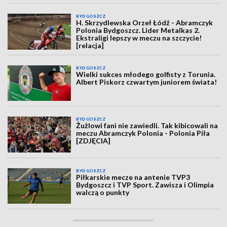
BYDGOSZCZ
H. Skrzydlewska Orzeł Łódź - Abramczyk
Polonia Bydgoszcz. Lider Metalkas 2.
Ekstraligi lepszy w meczu na szczycie!
[relacja]
BYDGOSZCZ
Wielki sukces młodego golfisty z Torunia.
Albert Piskorz czwartym juniorem świata!
BYDGOSZCZ
Żużlowi fani nie zawiedli. Tak kibicowali na
meczu Abramczyk Polonia - Polonia Piła
[ZDJĘCIA]
BYDGOSZCZ
Piłkarskie mecze na antenie TVP3
Bydgoszcz i TVP Sport. Zawisza i Olimpia
walczą o punkty