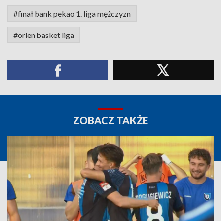
#finał bank pekao 1. liga mężczyzn
#orlen basket liga
ZOBACZ TAKŻE