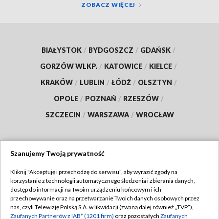
ZOBACZ WIĘCEJ
BIAŁYSTOK
/
BYDGOSZCZ
/
GDAŃSK
/
GORZÓW WLKP.
/
KATOWICE
/
KIELCE
/
KRAKÓW
/
LUBLIN
/
ŁÓDŹ
/
OLSZTYN
/
OPOLE
/
POZNAŃ
/
RZESZÓW
/
SZCZECIN
/
WARSZAWA
/
WROCŁAW
Szanujemy Twoją prywatność
Dołącz do nas:
Kliknij "Akceptuję i przechodzę do serwisu", aby wyrazić zgody na
korzystanie z technologii automatycznego śledzenia i zbierania danych,
TVP
dostęp do informacji na Twoim urządzeniu końcowym i ich
Abonament TVP
przechowywanie oraz na przetwarzanie Twoich danych osobowych przez
Regulamin TVP
nas, czyli Telewizję Polską S.A. w likwidacji (zwaną dalej również „TVP”),
Emisja w TVP
Zaufanych Partnerów z IAB* (1201 firm)
oraz pozostałych
Zaufanych
Polityka prywatności