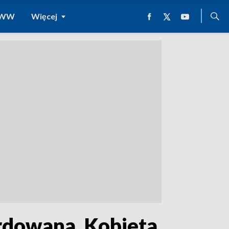
 WWW
Więcej
rdowana. Kobieta