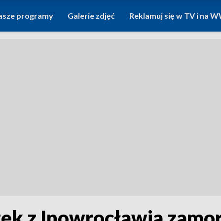
asze programy
Galerie zdjęć
Reklamuj się w TV i na
ek z Inowrocławia zamo