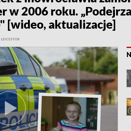
er w 2006 roku. „Podejrz
 [wideo, aktualizacje]
LEICESTER
N