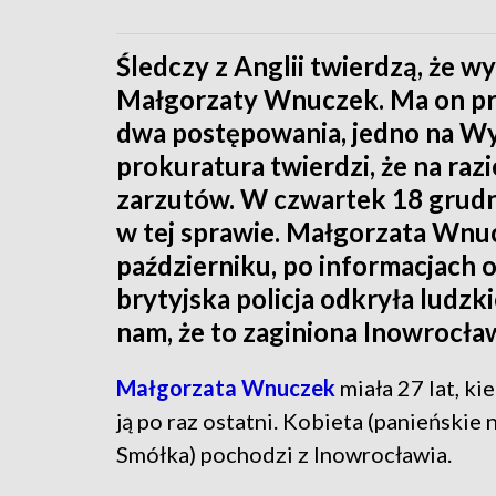
Śledczy z Anglii twierdzą, że
Małgorzaty Wnuczek. Ma on pr
dwa postępowania, jedno na Wy
prokuratura twierdzi, że na ra
zarzutów. W czwartek 18 grud
w tej sprawie. Małgorzata Wnuc
październiku, po informacjach o
brytyjska policja odkryła ludzk
nam, że to zaginiona Inowrocła
Małgorzata Wnuczek
miała 27 lat, ki
ją po raz ostatni. Kobieta (panieńskie
Smółka) pochodzi z Inowrocławia.