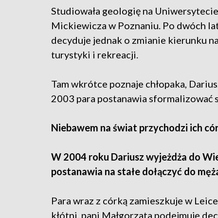
Studiowała geologię na Uniwersyteci
Mickiewicza w Poznaniu. Po dwóch la
decyduje jednak o zmianie kierunku n
turystyki i rekreacji.
Tam wkrótce poznaje chłopaka, Dariu
2003 para postanawia sformalizować sw
Niebawem na świat przychodzi ich cór
W 2004 roku Dariusz wyjeżdża do Wie
postanawia na stałe dołączyć do męż
Para wraz z córką zamieszkuje w Leic
kłótni, pani Małgorzata podejmuje dec