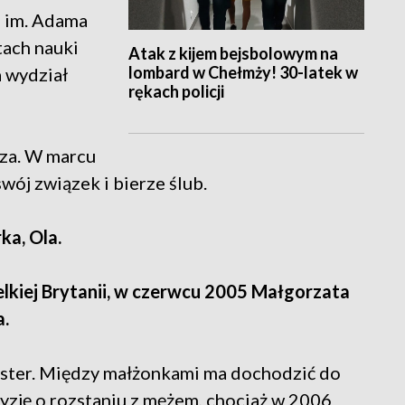
e im. Adama
tach nauki
Atak z kijem bejsbolowym na
lombard w Chełmży! 30-latek w
a wydział
rękach policji
sza. W marcu
ój związek i bierze ślub.
ka, Ola.
lkiej Brytanii, w czerwcu 2005 Małgorzata
a.
ester. Między małżonkami ma dochodzić do
yzję o rozstaniu z mężem, chociaż w 2006