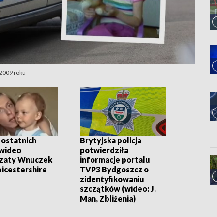
 2009 roku
 ostatnich
Brytyjska policja
 wideo
potwierdziła
zaty Wnuczek
informacje portalu
eicestershire
TVP3 Bydgoszcz o
zidentyfikowaniu
szczątków (wideo: J.
Man, Zbliżenia)