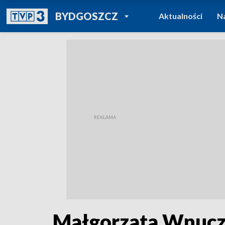
POWRÓT DO
BYDGOSZCZ
Aktualności
N
TVP REGIONY
Małgorzata Wnucz