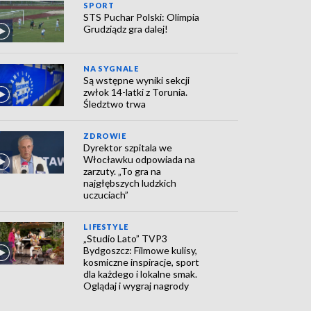
SPORT
STS Puchar Polski: Olimpia
Grudziądz gra dalej!
NA SYGNALE
Są wstępne wyniki sekcji
zwłok 14-latki z Torunia.
Śledztwo trwa
ZDROWIE
Dyrektor szpitala we
Włocławku odpowiada na
zarzuty. „To gra na
najgłębszych ludzkich
uczuciach”
LIFESTYLE
„Studio Lato” TVP3
Bydgoszcz: Filmowe kulisy,
kosmiczne inspiracje, sport
dla każdego i lokalne smak.
Oglądaj i wygraj nagrody