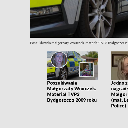
Poszukiwania Małgorzaty Wnuczek. Materiał TVP3 Bydgoszcz z
Poszukiwania
Jedno z
Małgorzaty Wnuczek.
nagrań
Materiał TVP3
Małgor
Bydgoszcz z 2009 roku
(mat. L
Police)