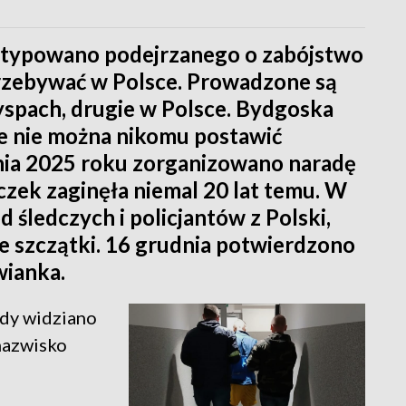
 wytypowano podejrzanego o zabójstwo
zebywać w Polsce. Prowadzone są
spach, drugie w Polsce. Bydgoska
zie nie można nikomu postawić
nia 2025 roku zorganizowano naradę
zek zaginęła niemal 20 lat temu. W
d śledczych i policjantów z Polski,
ie szczątki. 16 grudnia potwierdzono
wianka.
edy widziano
 nazwisko