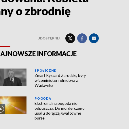
any o zbrodnię
UDOSTĘPNIJ:
AJNOWSZE INFORMACJE
SPOŁECZNE
Zmarł Ryszard Zarudzki, były
wiceminister rolnictwa z
Wudzynka
POGODA
Ekstremalna pogoda nie
odpuszcza. Do morderczego
upału dołączą gwałtowne
burze