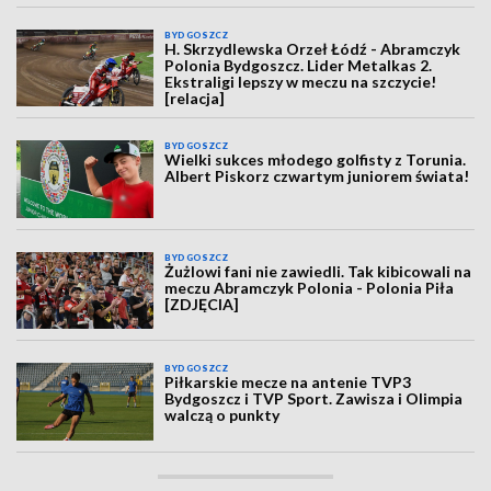
BYDGOSZCZ
H. Skrzydlewska Orzeł Łódź - Abramczyk
Polonia Bydgoszcz. Lider Metalkas 2.
Ekstraligi lepszy w meczu na szczycie!
[relacja]
BYDGOSZCZ
Wielki sukces młodego golfisty z Torunia.
Albert Piskorz czwartym juniorem świata!
BYDGOSZCZ
Żużlowi fani nie zawiedli. Tak kibicowali na
meczu Abramczyk Polonia - Polonia Piła
[ZDJĘCIA]
BYDGOSZCZ
Piłkarskie mecze na antenie TVP3
Bydgoszcz i TVP Sport. Zawisza i Olimpia
walczą o punkty