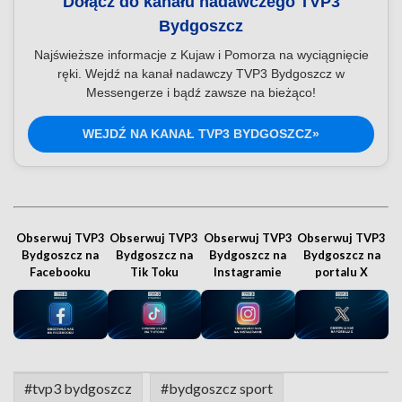
Dołącz do kanału nadawczego TVP3
Bydgoszcz
Najświeższe informacje z Kujaw i Pomorza na wyciągnięcie
ręki. Wejdź na kanał nadawczy TVP3 Bydgoszcz w
Messengerze i bądź zawsze na bieżąco!
WEJDŹ NA KANAŁ TVP3 BYDGOSZCZ»
Obserwuj TVP3
Obserwuj TVP3
Obserwuj TVP3
Obserwuj TVP3
Bydgoszcz na
Bydgoszcz na
Bydgoszcz na
Bydgoszcz na
Facebooku
Tik Toku
Instagramie
portalu X
#tvp3 bydgoszcz
#bydgoszcz sport