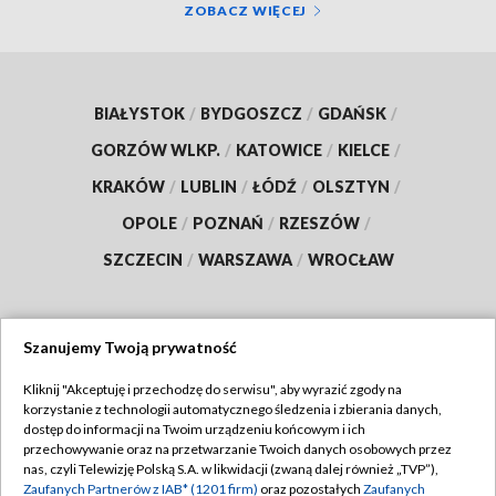
ZOBACZ WIĘCEJ
BIAŁYSTOK
/
BYDGOSZCZ
/
GDAŃSK
/
GORZÓW WLKP.
/
KATOWICE
/
KIELCE
/
KRAKÓW
/
LUBLIN
/
ŁÓDŹ
/
OLSZTYN
/
OPOLE
/
POZNAŃ
/
RZESZÓW
/
SZCZECIN
/
WARSZAWA
/
WROCŁAW
Szanujemy Twoją prywatność
Dołącz do nas:
Kliknij "Akceptuję i przechodzę do serwisu", aby wyrazić zgody na
korzystanie z technologii automatycznego śledzenia i zbierania danych,
TVP
dostęp do informacji na Twoim urządzeniu końcowym i ich
Abonament TVP
przechowywanie oraz na przetwarzanie Twoich danych osobowych przez
Regulamin TVP
nas, czyli Telewizję Polską S.A. w likwidacji (zwaną dalej również „TVP”),
Emisja w TVP
Polityka prywatności
Zaufanych Partnerów z IAB* (1201 firm)
oraz pozostałych
Zaufanych