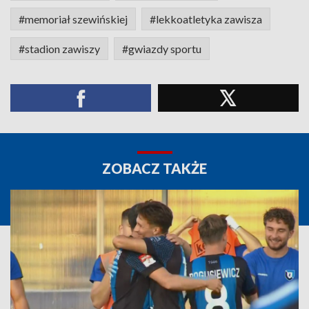
#memoriał szewińskiej
#lekkoatletyka zawisza
#stadion zawiszy
#gwiazdy sportu
ZOBACZ TAKŻE