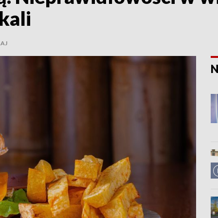
kali
AJ
N