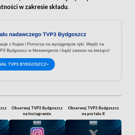
tności w zakresie składu
.
nału nadawczego TVP3 Bydgoszcz
acje z Kujaw i Pomorza na wyciągnięcie ręki. Wejdź na
P3 Bydgoszcz w Messengerze i bądź zawsze na bieżąco!
NAŁ TVP3 BYDGOSZCZ»
zcz
Obserwuj TVP3 Bydgoszcz
Obserwuj TVP3 Bydgoszcz
na Instagramie
na portalu X