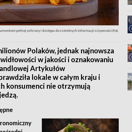
mentom pełnej ochrony i dostępu do rzetelnych informacji o żywności (fot.
milionów Polaków, jednak najnowsza
awidłowości w jakości i oznakowaniu
Handlowej Artykułów
awdziła lokale w całym kraju i
ch konsumenci nie otrzymują
jedzą.
tępne
tronomiczny
pośredni