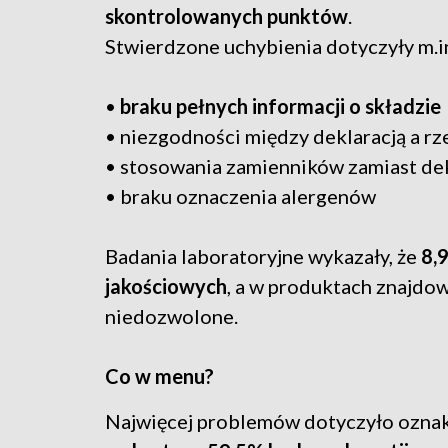
skontrolowanych punktów
.
Stwierdzone uchybienia dotyczyły m.i
•
braku pełnych informacji o składzie
• niezgodności między deklaracją a 
• stosowania zamienników zamiast d
• braku oznaczenia alergenów
Badania laboratoryjne wykazały, że
8,
jakościowych
, a w produktach znajdo
niedozwolone.
Co w menu?
Najwięcej problemów dotyczyło ozna