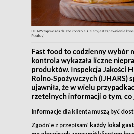
IJHARS zapowiada dalsze kontrole. Celem jest zapewnienie konsu
Pixabay)
Fast food to codzienny wybór 
kontrola wykazała liczne niepr
produktów. Inspekcja Jakości 
Rolno‑Spożywczych (IJHARS) spr
ujawniła, że w wielu przypadka
rzetelnych informacji o tym, co 
Informacje dla klienta muszą być dos
Zgodnie z przepisami
każdy lokal gas
ma obowiązek zapewnić klientom bez