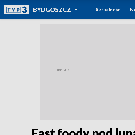
POWRÓT DO
BYDGOSZCZ
Aktualności
N
TVP REGIONY
Fast foody pod lup