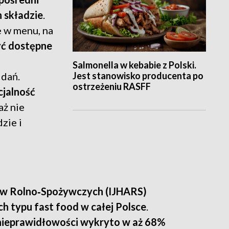
h składzie
.
 w menu, na
yć dostępne
Salmonella w kebabie z Polski.
Jest stanowisko producenta po
 dań.
ostrzeżeniu RASFF
cjalność
aż nie
zie i
łów Rolno‑Spożywczych (IJHARS)
ch typu fast food w całej Polsce
.
nieprawidłowości wykryto w aż 68%