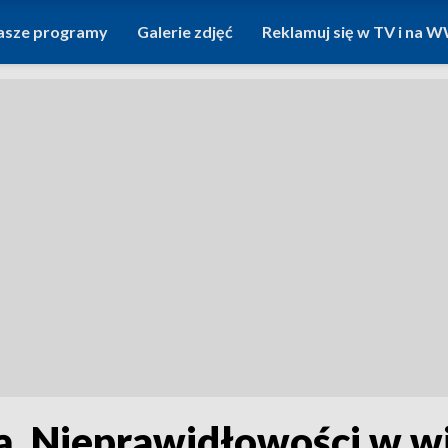
asze programy
Galerie zdjęć
Reklamuj się w TV i na
ą. Nieprawidłowości w w