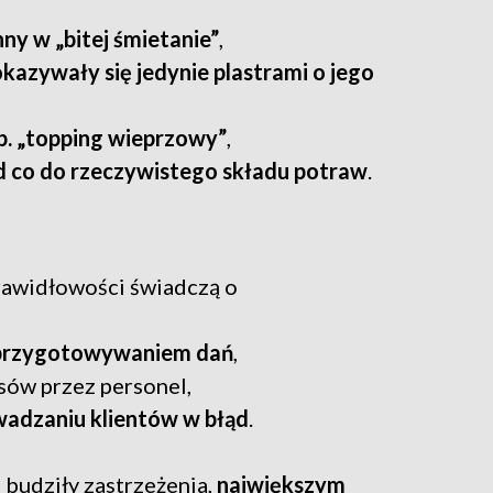
ny w „bitej śmietanie”
,
kazywały się jedynie plastrami o jego
p. „topping wieprzowy”
,
d co do rzeczywistego składu potraw
.
rawidłowości świadczą o
 przygotowywaniem dań
,
sów przez personel,
dzaniu klientów w błąd
.
budziły zastrzeżenia,
największym