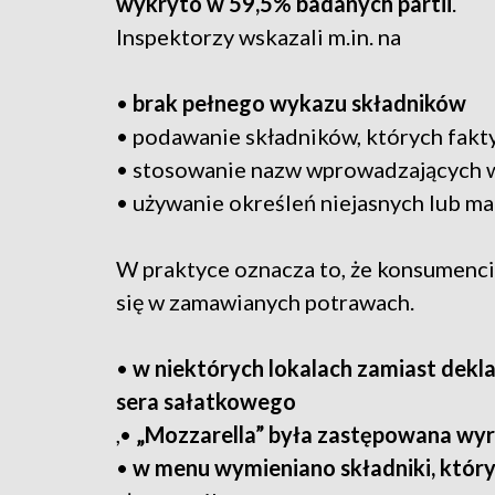
wykryto w 59,5% badanych partii
.
Inspektorzy wskazali m.in. na
•
brak pełnego wykazu składników
• podawanie składników, których fakty
• stosowanie nazw wprowadzających 
• używanie określeń niejasnych lub m
W praktyce oznacza to, że konsumenci 
się w zamawianych potrawach.
•
w niektórych lokalach zamiast dek
sera sałatkowego
,•
„Mozzarella” była zastępowana w
•
w menu wymieniano składniki, który