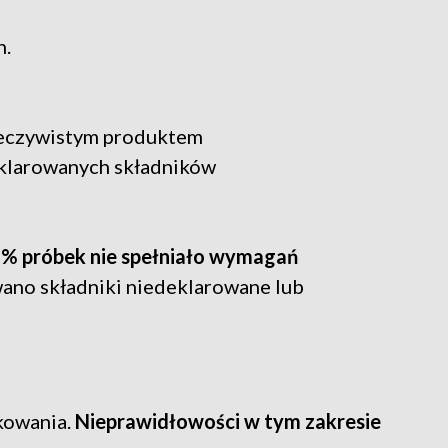
n.
rzeczywistym produktem
eklarowanych składników
9% próbek nie spełniało wymagań
wano składniki niedeklarowane lub
kowania.
Nieprawidłowości w tym zakresie