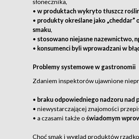
słonecznika,
•
w produktach wykryto tłuszcz roślin
•
produkty określane jako „cheddar” o
smaku
,
•
stosowano niejasne nazewnictwo, n
•
konsumenci byli wprowadzani w błą
Problemy systemowe w gastronomii
Zdaniem inspektorów ujawnione niep
•
braku odpowiedniego nadzoru nad
• niewystarczającej znajomości przepi
• a czasami także o
świadomym wprowa
Choć smak i wygląd produktów rzadko 