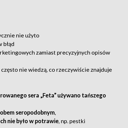
cznie nie użyto
w błąd
arketingowych zamiast precyzyjnych opisów
często nie wiedzą, co rzeczywiście znajduje
larowanego sera „Feta” używano tańszego
yrobem seropodobnym
,
ch nie było w potrawie
, np. pestki