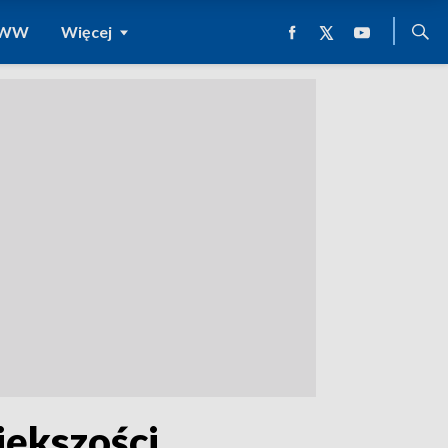
 WWW
Więcej
iększości