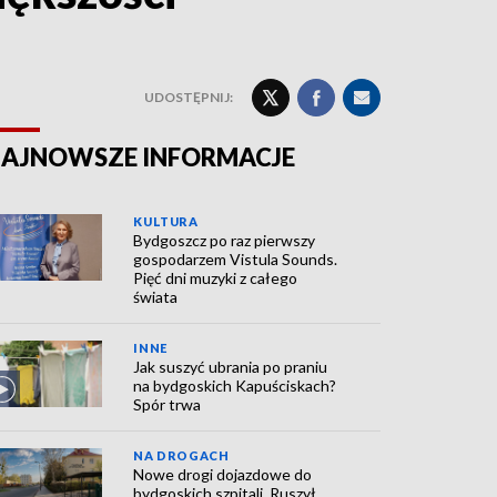
UDOSTĘPNIJ:
AJNOWSZE INFORMACJE
KULTURA
Bydgoszcz po raz pierwszy
gospodarzem Vistula Sounds.
Pięć dni muzyki z całego
świata
INNE
Jak suszyć ubrania po praniu
na bydgoskich Kapuściskach?
Spór trwa
NA DROGACH
Nowe drogi dojazdowe do
bydgoskich szpitali. Ruszył