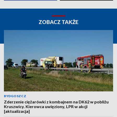
ZOBACZ TAKŻE
BYDGOSZCZ
Zderzenie ciężarówki z kombajnem na DK62 w pobliżu
Kruszwicy. Kierowca uwięziony, LPR w akcji
[aktualizacja]