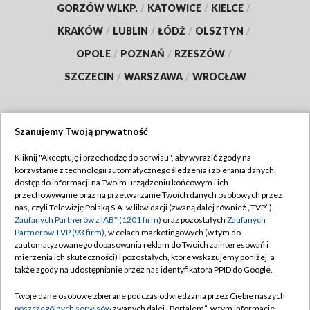
GORZÓW WLKP.
/
KATOWICE
/
KIELCE
/
KRAKÓW
/
LUBLIN
/
ŁÓDŹ
/
OLSZTYN
/
OPOLE
/
POZNAŃ
/
RZESZÓW
/
SZCZECIN
/
WARSZAWA
/
WROCŁAW
Szanujemy Twoją prywatność
Dołącz do nas:
Kliknij "Akceptuję i przechodzę do serwisu", aby wyrazić zgody na
korzystanie z technologii automatycznego śledzenia i zbierania danych,
TVP
dostęp do informacji na Twoim urządzeniu końcowym i ich
Abonament TVP
przechowywanie oraz na przetwarzanie Twoich danych osobowych przez
Regulamin TVP
nas, czyli Telewizję Polską S.A. w likwidacji (zwaną dalej również „TVP”),
Emisja w TVP
Zaufanych Partnerów z IAB* (1201 firm)
oraz pozostałych
Zaufanych
Polityka prywatności
Partnerów TVP (93 firm)
, w celach marketingowych (w tym do
Centrum informacji TVP
Moje zgody
zautomatyzowanego dopasowania reklam do Twoich zainteresowań i
mierzenia ich skuteczności) i pozostałych, które wskazujemy poniżej, a
Naziemna Telewizja Cyfrowa
Pomoc
także zgody na udostępnianie przez nas identyfikatora PPID do Google.
Sklep TVP
Biuro reklamy
Twoje dane osobowe zbierane podczas odwiedzania przez Ciebie naszych
Rada Programowa
poszczególnych serwisów
zwanych dalej „Portalem”, w tym informacje
Kontakt