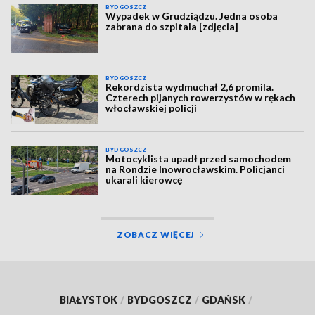
BYDGOSZCZ
Wypadek w Grudziądzu. Jedna osoba
zabrana do szpitala [zdjęcia]
BYDGOSZCZ
Rekordzista wydmuchał 2,6 promila.
Czterech pijanych rowerzystów w rękach
włocławskiej policji
BYDGOSZCZ
Motocyklista upadł przed samochodem
na Rondzie Inowrocławskim. Policjanci
ukarali kierowcę
ZOBACZ WIĘCEJ
BIAŁYSTOK
/
BYDGOSZCZ
/
GDAŃSK
/