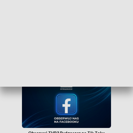
Czy wiesz, że możesz mieć najświeższe informacje z
Kujaw i Pomorza dosłownie na wyciągnięcie ręki, w
swoim smartfonie? Wejdź na kanał nadawczy TVP3
Bydgoszcz w Messengerze!
.
WEJDŹ NA KANAŁ TVP3 BYDGOSZCZ»
Obserwuj TVP3 Bydgoszcz na Facebooku
Obserwuj TVP3 Bydgoszcz na Tik Toku