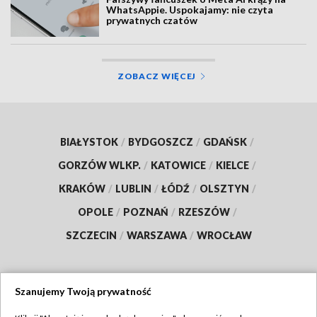
WhatsAppie. Uspokajamy: nie czyta
prywatnych czatów
ZOBACZ WIĘCEJ
BIAŁYSTOK
/
BYDGOSZCZ
/
GDAŃSK
/
GORZÓW WLKP.
/
KATOWICE
/
KIELCE
/
KRAKÓW
/
LUBLIN
/
ŁÓDŹ
/
OLSZTYN
/
OPOLE
/
POZNAŃ
/
RZESZÓW
/
SZCZECIN
/
WARSZAWA
/
WROCŁAW
Szanujemy Twoją prywatność
Dołącz do nas: