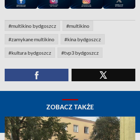
#multikino bydgoszcz
#multikino
#zamykane multikino
#kina bydgoszcz
#kultura bydgoszcz
#tvp3 bydgoszcz
ZOBACZ TAKŻE