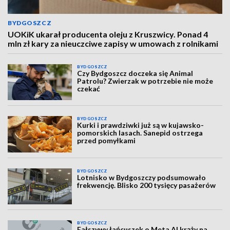
BYDGOSZCZ
UOKiK ukarał producenta oleju z Kruszwicy. Ponad 4
mln zł kary za nieuczciwe zapisy w umowach z rolnikami
BYDGOSZCZ
Czy Bydgoszcz doczeka się Animal
Patrolu? Zwierzak w potrzebie nie może
czekać
BYDGOSZCZ
Kurki i prawdziwki już są w kujawsko-
pomorskich lasach. Sanepid ostrzega
przed pomyłkami
BYDGOSZCZ
Lotnisko w Bydgoszczy podsumowało
frekwencję. Blisko 200 tysięcy pasażerów
BYDGOSZCZ
Fałszywy łańcuszek o Meta AI krąży na