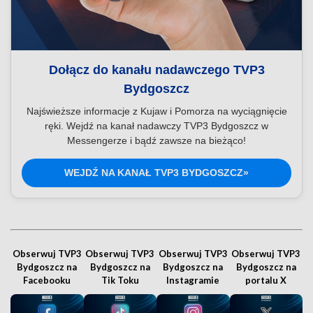
Dołącz do kanału nadawczego TVP3
Bydgoszcz
Najświeższe informacje z Kujaw i Pomorza na wyciągnięcie
ręki. Wejdź na kanał nadawczy TVP3 Bydgoszcz w
Messengerze i bądź zawsze na bieżąco!
WEJDŹ NA KANAŁ TVP3 BYDGOSZCZ»
Obserwuj TVP3
Obserwuj TVP3
Obserwuj TVP3
Obserwuj TVP3
Bydgoszcz na
Bydgoszcz na
Bydgoszcz na
Bydgoszcz na
Facebooku
Tik Toku
Instagramie
portalu X