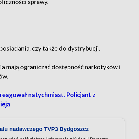
oliczności sprawy.
osiadania, czy także do dystrybucji.
ania mają ograniczać dostępność narkotyków i
ów.
areagował natychmiast. Policjant z
ieja
nału nadawczego TVP3 Bydgoszcz