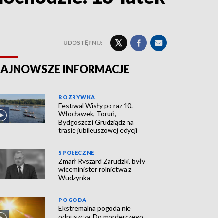
UDOSTĘPNIJ:
AJNOWSZE INFORMACJE
ROZRYWKA
Festiwal Wisły po raz 10.
Włocławek, Toruń,
Bydgoszcz i Grudziądz na
trasie jubileuszowej edycji
SPOŁECZNE
Zmarł Ryszard Zarudzki, były
wiceminister rolnictwa z
Wudzynka
POGODA
Ekstremalna pogoda nie
odpuszcza. Do morderczego