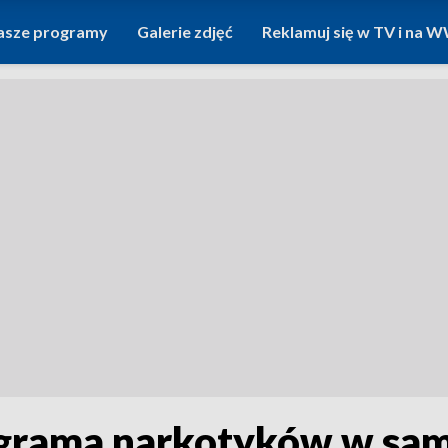
asze programy
Galerie zdjęć
Reklamuj się w TV i na
ograma narkotyków w sam