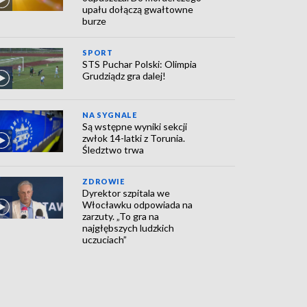
upału dołączą gwałtowne
burze
SPORT
STS Puchar Polski: Olimpia
Grudziądz gra dalej!
NA SYGNALE
Są wstępne wyniki sekcji
zwłok 14-latki z Torunia.
Śledztwo trwa
ZDROWIE
Dyrektor szpitala we
Włocławku odpowiada na
zarzuty. „To gra na
najgłębszych ludzkich
uczuciach”