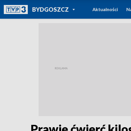
POWRÓT DO
BYDGOSZCZ
Aktualności
N
TVP REGIONY
Prawie ćwierć kil