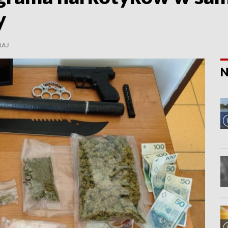
y
RAJ
N