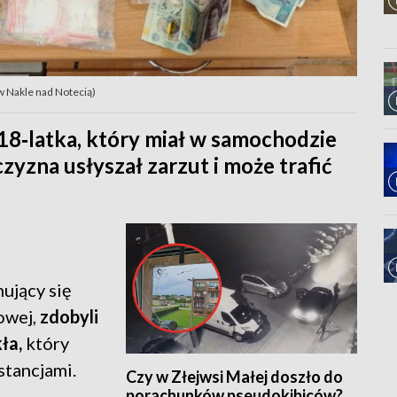
 Nakle nad Notecią)
 18‑latka, który miał w samochodzie
yzna usłyszał zarzut i może trafić
mujący się
owej,
zdobyli
ła,
który
stancjami.
Czy w Złejwsi Małej doszło do
porachunków pseudokibiców?