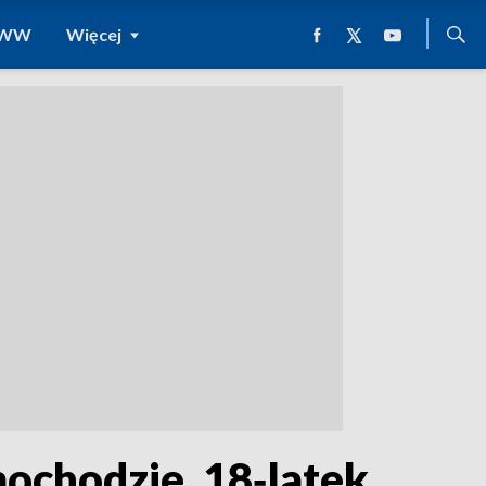
 WWW
Więcej
ochodzie. 18‑latek