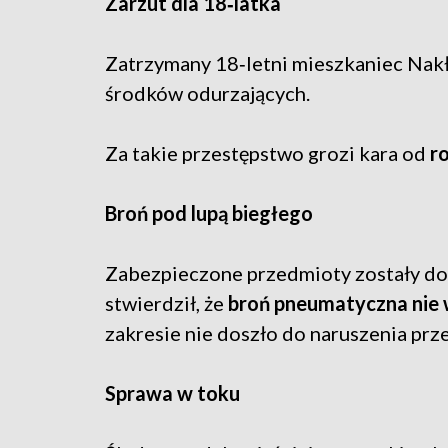
Zarzut dla 18‑latka
Zatrzymany 18‑letni mieszkaniec Nakła
środków odurzających.
Za takie przestępstwo grozi kara od
r
Broń pod lupą biegłego
Zabezpieczone przedmioty zostały dok
stwierdził, że
broń pneumatyczna nie
zakresie nie doszło do naruszenia prz
Sprawa w toku