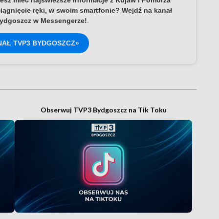
esz mieć najświeższe informacje z Kujaw i Pomorza
iągnięcie ręki, w swoim smartfonie? Wejdź na kanał
ydgoszcz w Messengerze!
.
NAŁ TVP3 BYDGOSZCZ»
Obserwuj TVP3 Bydgoszcz na Tik Toku