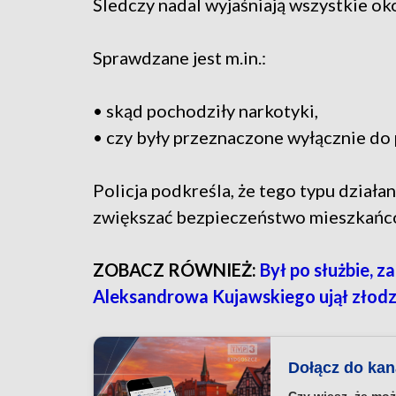
Śledczy nadal wyjaśniają wszystkie ok
Sprawdzane jest m.in.:
• skąd pochodziły narkotyki,
• czy były przeznaczone wyłącznie do p
Policja podkreśla, że tego typu dział
zwiększać bezpieczeństwo mieszkańc
ZOBACZ RÓWNIEŻ:
Był po służbie, z
Aleksandrowa Kujawskiego ujął złodz
Dołącz do ka