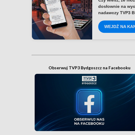
Czy wiesz, że moż
dosłownie na wyc
nadawczy TVP3 B
WEJDŹ NA KA
Obserwuj TVP3 Bydgoszcz na Facebooku