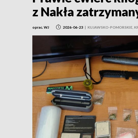
z Nakła zatrzyman
oprac. WJ
2026-06-23
|
KUJAWSKO-POMORSKIE, K