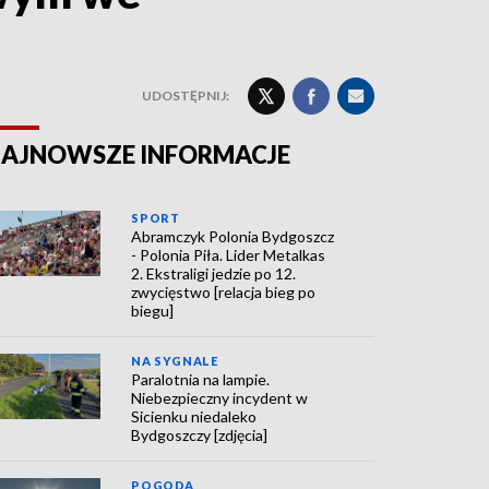
UDOSTĘPNIJ:
AJNOWSZE INFORMACJE
SPORT
Abramczyk Polonia Bydgoszcz
- Polonia Piła. Lider Metalkas
2. Ekstraligi jedzie po 12.
zwycięstwo [relacja bieg po
biegu]
NA SYGNALE
Paralotnia na lampie.
Niebezpieczny incydent w
Sicienku niedaleko
Bydgoszczy [zdjęcia]
POGODA