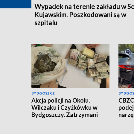
Wypadek na terenie zakładu w So
Kujawskim. Poszkodowani są w
szpitalu
BYDGOSZCZ
BYDGO
Akcja policji na Okolu,
CBZC 
Wilczaku i Czyżkówku w
podej
Bydgoszczy. Zatrzymani
narzę
mężczyźni, przejęte
Jeden
kilogramy narkotyków
do ar