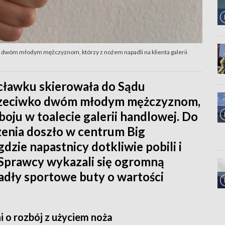
 dwóm młodym mężczyznom, którzy z nożem napadli na klienta galerii
ławku skierowała do Sądu
rzeciwko dwóm młodym mężczyznom,
oju w toalecie galerii handlowej. Do
enia doszło w centrum Big
dzie napastnicy dotkliwie pobili i
Sprawcy wykazali się ogromną
adły sportowe buty o wartości
 o rozbój z użyciem noża