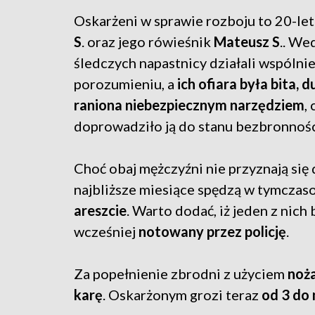
Oskarżeni w sprawie rozboju to 20-le
S
. oraz jego rówieśnik
Mateusz S
.. We
śledczych napastnicy działali wspólnie
porozumieniu, a
ich ofiara była bita, 
raniona niebezpiecznym narzędziem
, 
doprowadziło ją do stanu bezbronnośc
Choć obaj mężczyźni nie przyznają się 
najbliższe miesiące spędzą w tymcza
areszcie
. Warto dodać, iż jeden z nich b
wcześniej
notowany przez policję
.
Za popełnienie zbrodni z użyciem
noż
karę
. Oskarżonym grozi teraz
od 3 do 