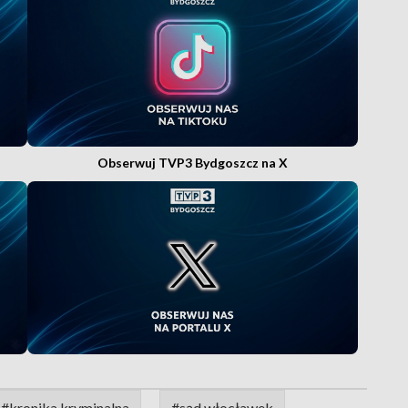
Obserwuj TVP3 Bydgoszcz na X
#kronika kryminalna
#sąd włocławek