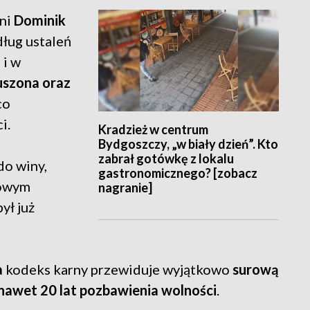
tni
Dominik
dług ustaleń
 i w
duszona oraz
co
i.
Kradzież w centrum
Bydgoszczy, „w biały dzień”. Kto
zabrał gotówkę z lokalu
do winy,
gastronomicznego? [zobacz
sowym
nagranie]
ył już
a
kodeks karny przewiduje wyjątkowo
surową
nawet 20 lat pozbawienia wolności
.