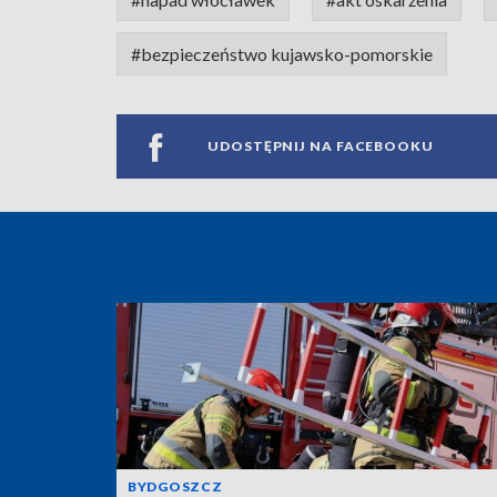
#bezpieczeństwo kujawsko-pomorskie
UDOSTĘPNIJ NA FACEBOOKU
BYDGOSZCZ