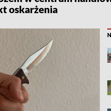
kt oskarżenia
N