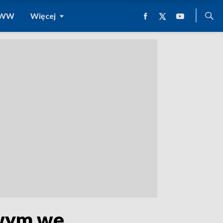
 WWW
Więcej
owym we