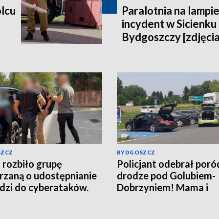
lcu
Paralotnia na lampi
incydent w Sicienku
Bydgoszczy [zdjęcia
SZCZ
BYDGOSZCZ
rozbiło grupę
Policjant odebrał poró
rzaną o udostępnianie
drodze pod Golubiem-
dzi do cyberataków.
Dobrzyniem! Mama i
 z zatrzymanych trafił
noworodek czują się d
esztu [wideo]
[wideo]