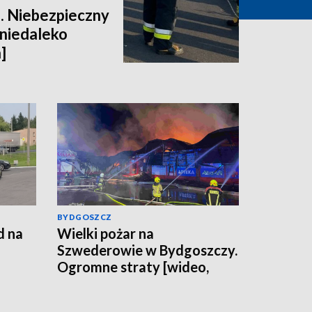
e. Niebezpieczny
 niedaleko
]
BYDGOSZCZ
d na
Wielki pożar na
Szwederowie w Bydgoszczy.
Ogromne straty [wideo,
obrze
zdjęcia, aktualizacja]