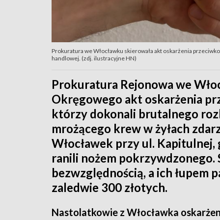
Prokuratura we Włocławku skierowała akt oskarżenia przeciwko
handlowej. (zdj. ilustracyjne HN)
Prokuratura Rejonowa we Włoc
Okręgowego akt oskarżenia p
którzy dokonali brutalnego rozb
mrożącego krew w żyłach zdarz
Włocławek przy ul. Kapitulnej, g
ranili nożem pokrzywdzonego. 
bezwzględnością, a ich łupem p
zaledwie 300 złotych.
Nastolatkowie z Włocławka oskarżeni