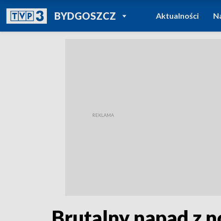
POWRÓT DO
BYDGOSZCZ
Aktualności
N
TVP REGIONY
Brutalny napad z