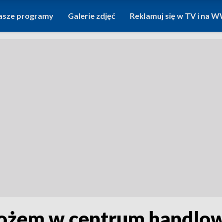
asze programy
Galerie zdjęć
Reklamuj się w TV i na
 nożem w centrum handl