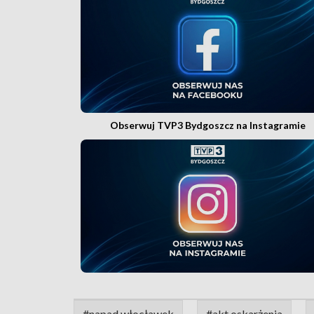
Obserwuj TVP3 Bydgoszcz na Instagramie
#napad włocławek
#akt oskarżenia