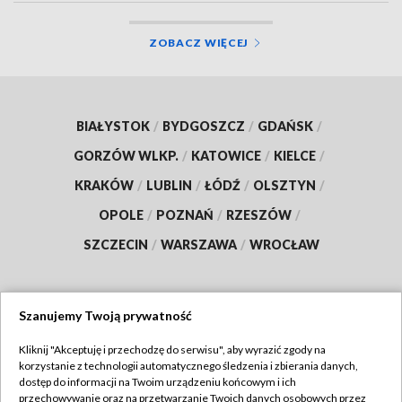
ZOBACZ WIĘCEJ
BIAŁYSTOK
/
BYDGOSZCZ
/
GDAŃSK
/
GORZÓW WLKP.
/
KATOWICE
/
KIELCE
/
KRAKÓW
/
LUBLIN
/
ŁÓDŹ
/
OLSZTYN
/
OPOLE
/
POZNAŃ
/
RZESZÓW
/
SZCZECIN
/
WARSZAWA
/
WROCŁAW
Szanujemy Twoją prywatność
Dołącz do nas:
Kliknij "Akceptuję i przechodzę do serwisu", aby wyrazić zgody na
korzystanie z technologii automatycznego śledzenia i zbierania danych,
TVP
dostęp do informacji na Twoim urządzeniu końcowym i ich
Abonament TVP
przechowywanie oraz na przetwarzanie Twoich danych osobowych przez