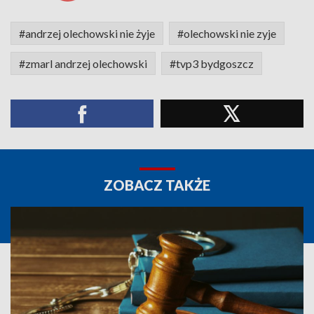
#andrzej olechowski nie żyje
#olechowski nie zyje
#zmarl andrzej olechowski
#tvp3 bydgoszcz
ZOBACZ TAKŻE