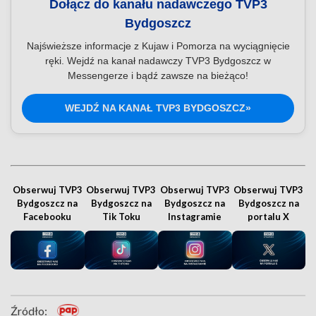
Dołącz do kanału nadawczego TVP3
Bydgoszcz
Najświeższe informacje z Kujaw i Pomorza na wyciągnięcie
ręki. Wejdź na kanał nadawczy TVP3 Bydgoszcz w
Messengerze i bądź zawsze na bieżąco!
WEJDŹ NA KANAŁ TVP3 BYDGOSZCZ»
Obserwuj TVP3
Obserwuj TVP3
Obserwuj TVP3
Obserwuj TVP3
Bydgoszcz na
Bydgoszcz na
Bydgoszcz na
Bydgoszcz na
Facebooku
Tik Toku
Instagramie
portalu X
Źródło: