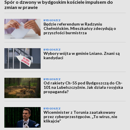
Spór o dzwony w bydgoskim kościele impulsem do
zmian w prawie
BYDGOSZCZ
Będzie referendum w Radzyniu
Chełmińskim. Mieszkańcy zdecydują o
przyszłości burmistrza
BYDGOSZCZ
Wybory wójta w gminie Lniano. Znani są
kandydaci
BYDGOSZCZ
Od rakiety Ch-55 pod Bydgoszczą do Ch-
101 na Lubelszczyźnie. Jak działa rosyjska
propaganda?
BYDGOSZCZ
Wiceminister z Torunia zaatakowany
przez cyberprzestępców. „To wirus, nie
klikajcie”