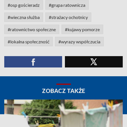
#osp gościeradz
#grupa ratownicza
#wieczna służba
#strażacy ochotnicy
#ratownictwo społeczne
#kujawy pomorze
#lokalna społeczność
#wyrazy współczucia
ZOBACZ TAKŻE