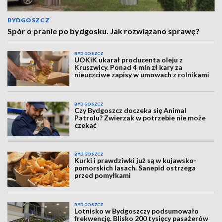
BYDGOSZCZ
Spór o pranie po bydgosku. Jak rozwiązano sprawę?
BYDGOSZCZ
UOKiK ukarał producenta oleju z
Kruszwicy. Ponad 4 mln zł kary za
nieuczciwe zapisy w umowach z rolnikami
BYDGOSZCZ
Czy Bydgoszcz doczeka się Animal
Patrolu? Zwierzak w potrzebie nie może
czekać
BYDGOSZCZ
Kurki i prawdziwki już są w kujawsko-
pomorskich lasach. Sanepid ostrzega
przed pomyłkami
BYDGOSZCZ
Lotnisko w Bydgoszczy podsumowało
frekwencję. Blisko 200 tysięcy pasażerów