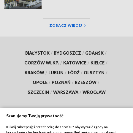
ZOBACZ WIĘCEJ
BIAŁYSTOK
/
BYDGOSZCZ
/
GDAŃSK
/
GORZÓW WLKP.
/
KATOWICE
/
KIELCE
/
KRAKÓW
/
LUBLIN
/
ŁÓDŹ
/
OLSZTYN
/
OPOLE
/
POZNAŃ
/
RZESZÓW
/
SZCZECIN
/
WARSZAWA
/
WROCŁAW
Szanujemy Twoją prywatność
Dołącz do nas:
Kliknij "Akceptuję i przechodzę do serwisu", aby wyrazić zgody na
korzystanie z technologii automatycznego śledzenia i zbierania danych,