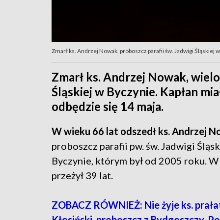
Zmarł ks. Andrzej Nowak, proboszcz parafii św. Jadwigi Śląskiej 
Zmarł ks. Andrzej Nowak, wielol
Śląskiej w Byczynie. Kapłan miał
odbędzie się 14 maja.
W wieku 66 lat odszedł ks. Andrzej 
proboszcz parafii pw. św. Jadwigi Śląsk
Byczynie, którym był od 2005 roku. W
przeżył 39 lat.
ZOBACZ RÓWNIEŻ: Nie żyje ks. prała
Kłosiński, proboszcz z Bydgoszczy. P