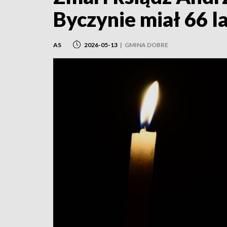
Byczynie miał 66 l
AS
2026-05-13
|
GMINA DOBRE