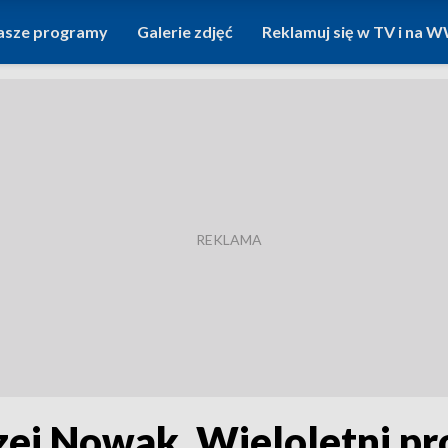
asze programy
Galerie zdjęć
Reklamuj się w TV i na
ej Nowak. Wieloletni pro