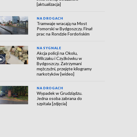
[aktualizacja]
NA DROGACH
Tramwaje wracają na Most
Pomorski w Bydgoszczy. Finał
prac na Rondzie Fordońskim
NA SYGNALE
Akcja policji na Okolu,
Wilczaku i Czyżkówku w
Bydgoszczy. Zatrzymani
mężczyźni, przejęte kilogramy
narkotyków [wideo]
NA DROGACH
Wypadek w Grudziądzu.
Jedna osoba zabrana do
szpitala [zdjęcia]