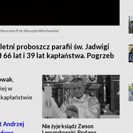
w Byczynie (Fot. Diecezja Włocławska)
etni proboszcz parafii św. Jadwigi
 66 lat i 39 lat kapłaństwa. Pogrzeb
Nowak
,
iej w
 kapłaństwie
t Andrzej
Nie żyje ksiądz Zenon
Lewandowski. Podano
odano