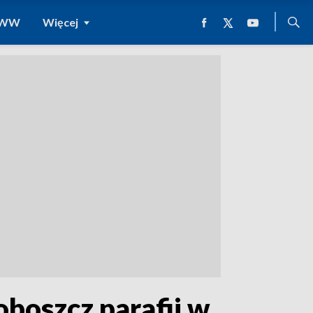
 WWW
Więcej
boszcz parafii w