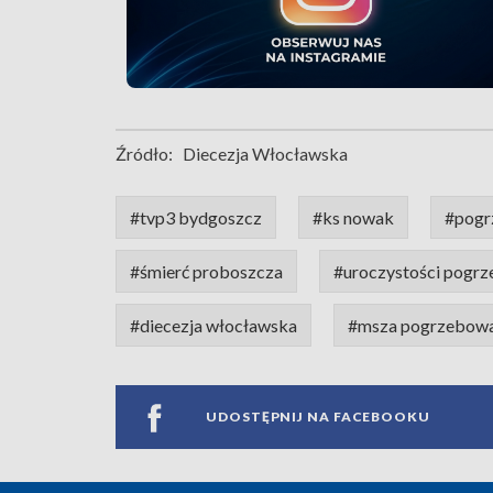
Źródło:
Diecezja Włocławska
#tvp3 bydgoszcz
#ks nowak
#pogr
#śmierć proboszcza
#uroczystości pogr
#diecezja włocławska
#msza pogrzebow
UDOSTĘPNIJ NA FACEBOOKU