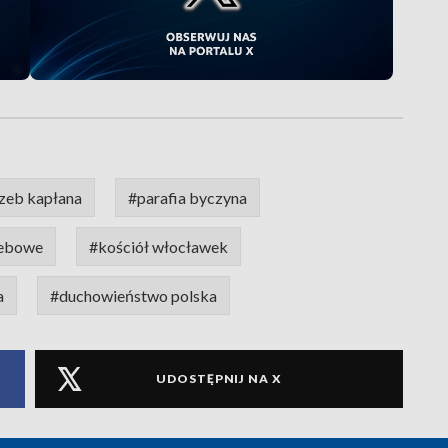
zeb kapłana
#parafia byczyna
zebowe
#kościół włocławek
a
#duchowieństwo polska
UDOSTĘPNIJ NA X