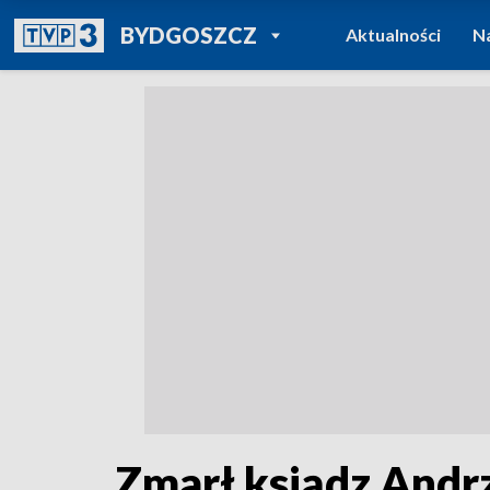
POWRÓT DO
BYDGOSZCZ
Aktualności
N
TVP REGIONY
Zmarł ksiądz Andrz