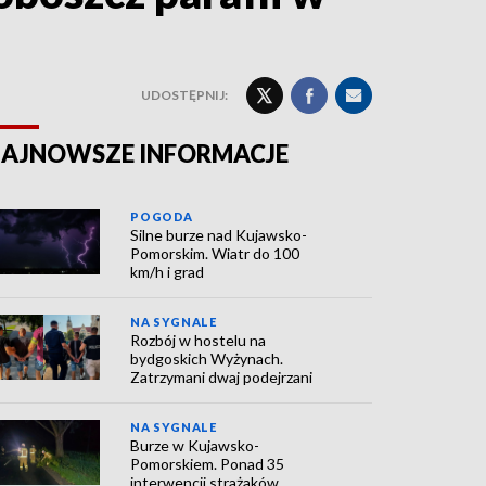
UDOSTĘPNIJ:
AJNOWSZE INFORMACJE
POGODA
Silne burze nad Kujawsko-
Pomorskim. Wiatr do 100
km/h i grad
NA SYGNALE
Rozbój w hostelu na
bydgoskich Wyżynach.
Zatrzymani dwaj podejrzani
NA SYGNALE
Burze w Kujawsko-
Pomorskiem. Ponad 35
interwencji strażaków