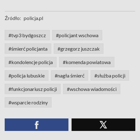
Źródło:
policja.pl
#tvp3 bydgoszcz
#policjant wschowa
#śmierć policjanta
#grzegorz juszczak
#kondolencje policja
#komenda powiatowa
#policja lubuskie
#nagła śmierć
#służba policji
#funkcjonariusz policji
#wschowa wiadomości
#wsparcie rodziny