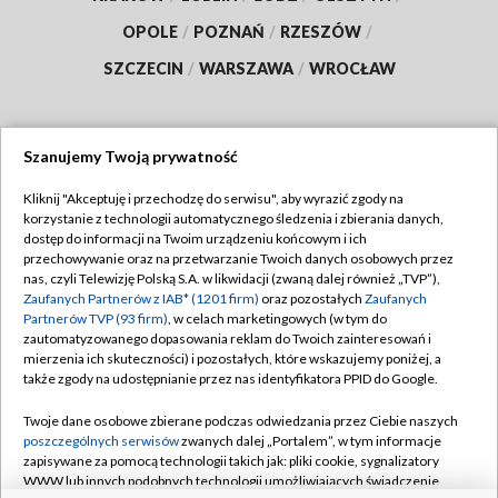
OPOLE
/
POZNAŃ
/
RZESZÓW
/
SZCZECIN
/
WARSZAWA
/
WROCŁAW
Szanujemy Twoją prywatność
Dołącz do nas:
Kliknij "Akceptuję i przechodzę do serwisu", aby wyrazić zgody na
korzystanie z technologii automatycznego śledzenia i zbierania danych,
TVP
dostęp do informacji na Twoim urządzeniu końcowym i ich
Abonament TVP
przechowywanie oraz na przetwarzanie Twoich danych osobowych przez
Regulamin TVP
nas, czyli Telewizję Polską S.A. w likwidacji (zwaną dalej również „TVP”),
Emisja w TVP
Polityka prywatności
Zaufanych Partnerów z IAB* (1201 firm)
oraz pozostałych
Zaufanych
Partnerów TVP (93 firm)
, w celach marketingowych (w tym do
Centrum informacji TVP
Moje zgody
zautomatyzowanego dopasowania reklam do Twoich zainteresowań i
mierzenia ich skuteczności) i pozostałych, które wskazujemy poniżej, a
Naziemna Telewizja Cyfrowa
Pomoc
także zgody na udostępnianie przez nas identyfikatora PPID do Google.
Sklep TVP
Biuro reklamy
Twoje dane osobowe zbierane podczas odwiedzania przez Ciebie naszych
Rada Programowa
Kontakt
poszczególnych serwisów
zwanych dalej „Portalem”, w tym informacje
zapisywane za pomocą technologii takich jak: pliki cookie, sygnalizatory
System NOS
WWW lub innych podobnych technologii umożliwiających świadczenie