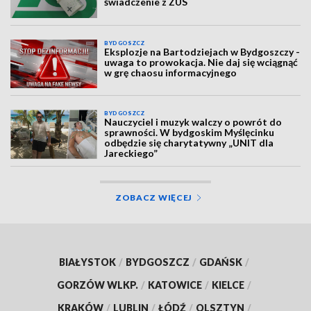
świadczenie z ZUS
BYDGOSZCZ
Eksplozje na Bartodziejach w Bydgoszczy -
uwaga to prowokacja. Nie daj się wciągnąć
w grę chaosu informacyjnego
BYDGOSZCZ
Nauczyciel i muzyk walczy o powrót do
sprawności. W bydgoskim Myślęcinku
odbędzie się charytatywny „UNIT dla
Jareckiego”
ZOBACZ WIĘCEJ
BIAŁYSTOK
/
BYDGOSZCZ
/
GDAŃSK
/
GORZÓW WLKP.
/
KATOWICE
/
KIELCE
/
KRAKÓW
/
LUBLIN
/
ŁÓDŹ
/
OLSZTYN
/