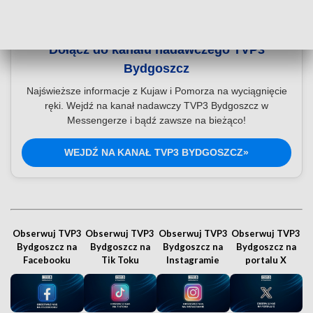
Dołącz do kanału nadawczego TVP3
Bydgoszcz
Najświeższe informacje z Kujaw i Pomorza na wyciągnięcie
ręki. Wejdź na kanał nadawczy TVP3 Bydgoszcz w
Messengerze i bądź zawsze na bieżąco!
WEJDŹ NA KANAŁ TVP3 BYDGOSZCZ»
Obserwuj TVP3
Obserwuj TVP3
Obserwuj TVP3
Obserwuj TVP3
Bydgoszcz na
Bydgoszcz na
Bydgoszcz na
Bydgoszcz na
Facebooku
Tik Toku
Instagramie
portalu X