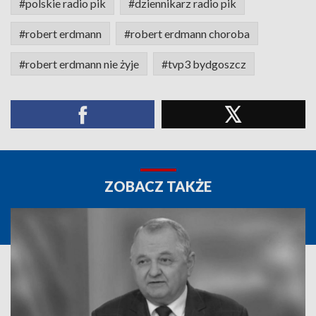
#polskie radio pik
#dziennikarz radio pik
#robert erdmann
#robert erdmann choroba
#robert erdmann nie żyje
#tvp3 bydgoszcz
ZOBACZ TAKŻE