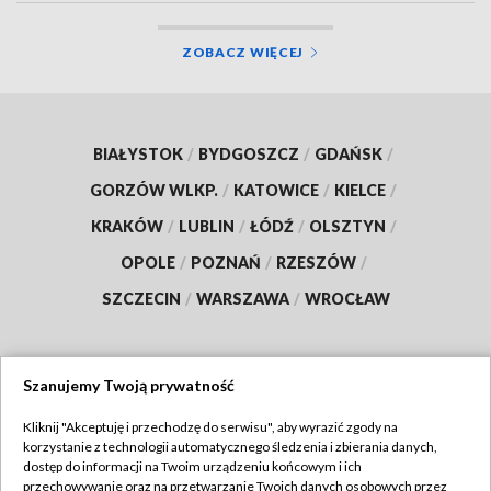
ZOBACZ WIĘCEJ
BIAŁYSTOK
/
BYDGOSZCZ
/
GDAŃSK
/
GORZÓW WLKP.
/
KATOWICE
/
KIELCE
/
KRAKÓW
/
LUBLIN
/
ŁÓDŹ
/
OLSZTYN
/
OPOLE
/
POZNAŃ
/
RZESZÓW
/
SZCZECIN
/
WARSZAWA
/
WROCŁAW
Szanujemy Twoją prywatność
Dołącz do nas:
Kliknij "Akceptuję i przechodzę do serwisu", aby wyrazić zgody na
korzystanie z technologii automatycznego śledzenia i zbierania danych,
TVP
dostęp do informacji na Twoim urządzeniu końcowym i ich
Abonament TVP
przechowywanie oraz na przetwarzanie Twoich danych osobowych przez