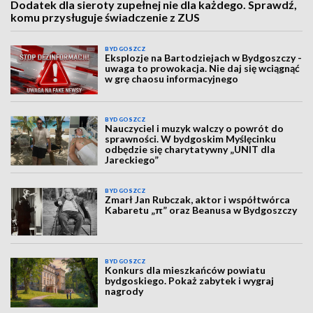
Dodatek dla sieroty zupełnej nie dla każdego. Sprawdź,
komu przysługuje świadczenie z ZUS
BYDGOSZCZ
Eksplozje na Bartodziejach w Bydgoszczy -
uwaga to prowokacja. Nie daj się wciągnąć
w grę chaosu informacyjnego
BYDGOSZCZ
Nauczyciel i muzyk walczy o powrót do
sprawności. W bydgoskim Myślęcinku
odbędzie się charytatywny „UNIT dla
Jareckiego”
BYDGOSZCZ
Zmarł Jan Rubczak, aktor i współtwórca
Kabaretu „π” oraz Beanusa w Bydgoszczy
BYDGOSZCZ
Konkurs dla mieszkańców powiatu
bydgoskiego. Pokaż zabytek i wygraj
nagrody