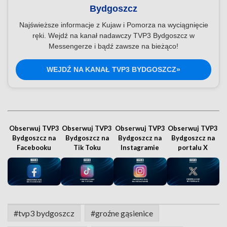
Bydgoszcz
Najświeższe informacje z Kujaw i Pomorza na wyciągnięcie
ręki. Wejdź na kanał nadawczy TVP3 Bydgoszcz w
Messengerze i bądź zawsze na bieżąco!
WEJDŹ NA KANAŁ TVP3 BYDGOSZCZ»
Obserwuj TVP3
Obserwuj TVP3
Obserwuj TVP3
Obserwuj TVP3
Bydgoszcz na
Bydgoszcz na
Bydgoszcz na
Bydgoszcz na
Facebooku
Tik Toku
Instagramie
portalu X
#tvp3 bydgoszcz
#groźne gąsienice