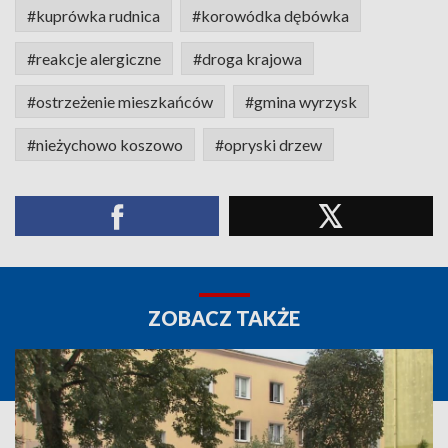
#kuprówka rudnica
#korowódka dębówka
#reakcje alergiczne
#droga krajowa
#ostrzeżenie mieszkańców
#gmina wyrzysk
#nieżychowo koszowo
#opryski drzew
ZOBACZ TAKŻE