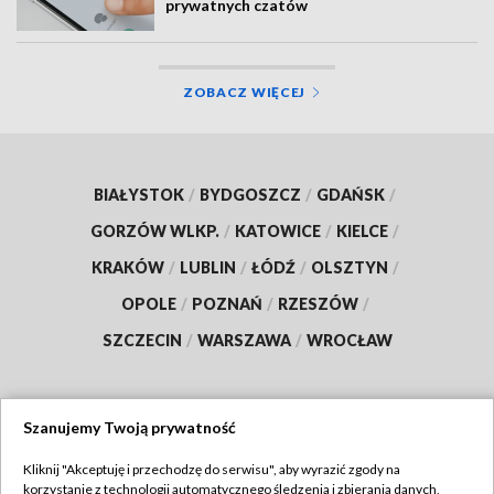
prywatnych czatów
ZOBACZ WIĘCEJ
BIAŁYSTOK
/
BYDGOSZCZ
/
GDAŃSK
/
GORZÓW WLKP.
/
KATOWICE
/
KIELCE
/
KRAKÓW
/
LUBLIN
/
ŁÓDŹ
/
OLSZTYN
/
OPOLE
/
POZNAŃ
/
RZESZÓW
/
SZCZECIN
/
WARSZAWA
/
WROCŁAW
Szanujemy Twoją prywatność
Dołącz do nas:
Kliknij "Akceptuję i przechodzę do serwisu", aby wyrazić zgody na
korzystanie z technologii automatycznego śledzenia i zbierania danych,