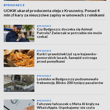
BYDGOSZCZ
UOKiK ukarał producenta oleju z Kruszwicy. Ponad 4
mln zł kary za nieuczciwe zapisy w umowach z rolnikami
BYDGOSZCZ
Czy Bydgoszcz doczeka się Animal
Patrolu? Zwierzak w potrzebie nie może
czekać
BYDGOSZCZ
Kurki i prawdziwki już są w kujawsko-
pomorskich lasach. Sanepid ostrzega
przed pomyłkami
BYDGOSZCZ
Lotnisko w Bydgoszczy podsumowało
frekwencję. Blisko 200 tysięcy pasażerów
BYDGOSZCZ
Fałszywy łańcuszek o Meta AI krąży na
WhatsAppie. Uspokajamy: nie czyta