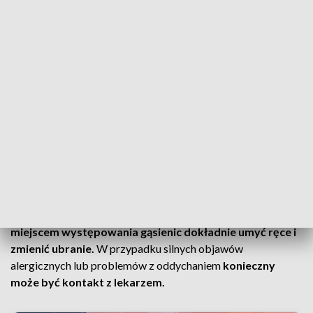
spacerów
Służby podkreślają, że
największe ryzyko dotyczy obecnie
terenów przydrożnych i miejsc, gdzie znajdują się
zainfekowane drzewa
. W praktyce oznacza to, że
szczególną ostrożność powinny zachować osoby spacerujące
z dziećmi, rowerzyści czy mieszkańcy pracujący w pobliżu
pól i lasów.
TO MOŻE CIĘ ZAINTERESOWAĆ:
Trwa budowa
pomnika Matki Boskiej w Konotopiu! Jest data
poświęcenia monumentu [zdjęcia, wizualizacje]
Eksperci przypominają również, by po kontakcie z
miejscem występowania gąsienic dokładnie umyć ręce i
zmienić ubranie.
W przypadku silnych objawów
alergicznych lub problemów z oddychaniem
konieczny
może być kontakt z lekarzem.