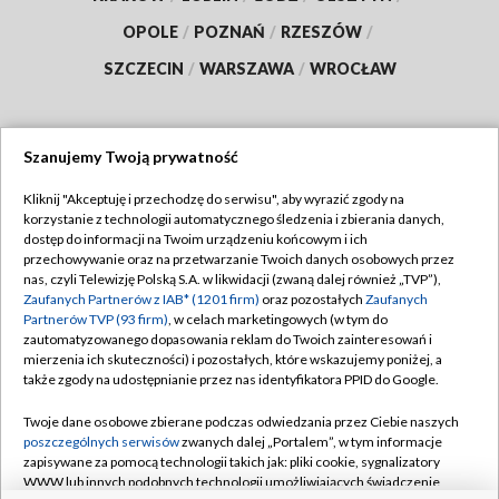
OPOLE
/
POZNAŃ
/
RZESZÓW
/
SZCZECIN
/
WARSZAWA
/
WROCŁAW
Szanujemy Twoją prywatność
Dołącz do nas:
Kliknij "Akceptuję i przechodzę do serwisu", aby wyrazić zgody na
korzystanie z technologii automatycznego śledzenia i zbierania danych,
TVP
dostęp do informacji na Twoim urządzeniu końcowym i ich
Abonament TVP
przechowywanie oraz na przetwarzanie Twoich danych osobowych przez
Regulamin TVP
nas, czyli Telewizję Polską S.A. w likwidacji (zwaną dalej również „TVP”),
Emisja w TVP
Zaufanych Partnerów z IAB* (1201 firm)
oraz pozostałych
Zaufanych
Polityka prywatności
Partnerów TVP (93 firm)
, w celach marketingowych (w tym do
Centrum informacji TVP
Moje zgody
zautomatyzowanego dopasowania reklam do Twoich zainteresowań i
mierzenia ich skuteczności) i pozostałych, które wskazujemy poniżej, a
Naziemna Telewizja Cyfrowa
Pomoc
także zgody na udostępnianie przez nas identyfikatora PPID do Google.
Sklep TVP
Biuro reklamy
Twoje dane osobowe zbierane podczas odwiedzania przez Ciebie naszych
Rada Programowa
poszczególnych serwisów
zwanych dalej „Portalem”, w tym informacje
Kontakt
zapisywane za pomocą technologii takich jak: pliki cookie, sygnalizatory
System NOS
WWW lub innych podobnych technologii umożliwiających świadczenie