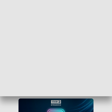
Bydgoszcz w Messengerze!
.
WEJDŹ NA KANAŁ TVP3 BYDGOSZCZ»
Obserwuj TVP3 Bydgoszcz na Facebooku
Obserwuj TVP3 Bydgoszcz na Tik Toku