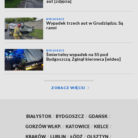
aut [zdjęcia]
BYDGOSZCZ
Wypadek trzech aut w Grudziądzu. Są
ranni
BYDGOSZCZ
Śmiertelny wypadek na S5 pod
Bydgoszczą. Zginął kierowca [wideo]
ZOBACZ WIĘCEJ
BIAŁYSTOK
/
BYDGOSZCZ
/
GDAŃSK
/
GORZÓW WLKP.
/
KATOWICE
/
KIELCE
/
KRAKÓW
/
LUBLIN
/
ŁÓDŹ
/
OLSZTYN
/