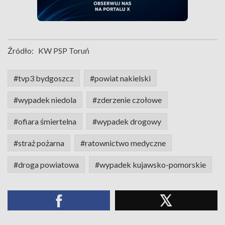
Źródło:
KW PSP Toruń
#tvp3 bydgoszcz
#powiat nakielski
#wypadek niedola
#zderzenie czołowe
#ofiara śmiertelna
#wypadek drogowy
#straż pożarna
#ratownictwo medyczne
#droga powiatowa
#wypadek kujawsko-pomorskie