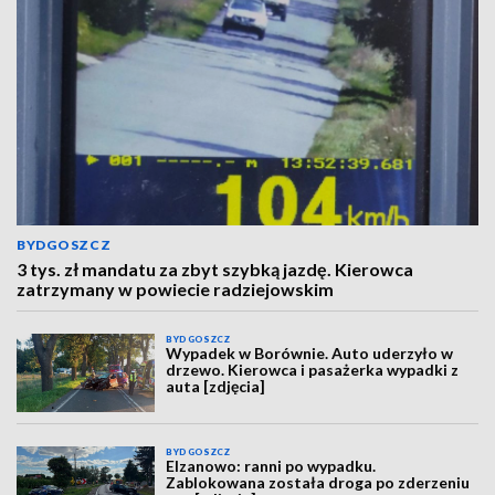
BYDGOSZCZ
3 tys. zł mandatu za zbyt szybką jazdę. Kierowca
zatrzymany w powiecie radziejowskim
BYDGOSZCZ
Wypadek w Borównie. Auto uderzyło w
drzewo. Kierowca i pasażerka wypadki z
auta [zdjęcia]
BYDGOSZCZ
Elzanowo: ranni po wypadku.
Zablokowana została droga po zderzeniu