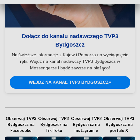
Dołącz do kanału nadawczego TVP3
Bydgoszcz
Najświeższe informacje z Kujaw i Pomorza na wyciągnięcie
ręki. Wejdź na kanał nadawczy TVP3 Bydgoszcz w
Messengerze i bądź zawsze na bieżąco!
WEJDŹ NA KANAŁ TVP3 BYDGOSZCZ»
Obserwuj TVP3
Obserwuj TVP3
Obserwuj TVP3
Obserwuj TVP3
Bydgoszcz na
Bydgoszcz na
Bydgoszcz na
Bydgoszcz na
Facebooku
Tik Toku
Instagramie
portalu X