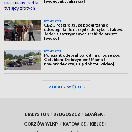
[wideo, aktualizacja]
BYDGOSZCZ
CBZC rozbiło grupę podejrzaną o
udostępnianie narzędzi do cyberataków.
Jeden z zatrzymanych trafił do aresztu
[wideo]
BYDGOSZCZ
Policjant odebrał poród na drodze pod
Golubiem-Dobrzyniem! Mama i
noworodek czują się dobrze [wideo]
ZOBACZ WIĘCEJ
BIAŁYSTOK
/
BYDGOSZCZ
/
GDAŃSK
/
GORZÓW WLKP.
/
KATOWICE
/
KIELCE
/