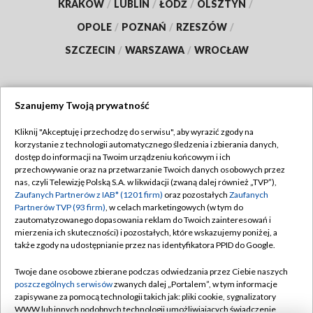
KRAKÓW
/
LUBLIN
/
ŁÓDŹ
/
OLSZTYN
/
OPOLE
/
POZNAŃ
/
RZESZÓW
/
SZCZECIN
/
WARSZAWA
/
WROCŁAW
Szanujemy Twoją prywatność
Dołącz do nas:
Kliknij "Akceptuję i przechodzę do serwisu", aby wyrazić zgody na
korzystanie z technologii automatycznego śledzenia i zbierania danych,
TVP
dostęp do informacji na Twoim urządzeniu końcowym i ich
Abonament TVP
przechowywanie oraz na przetwarzanie Twoich danych osobowych przez
Regulamin TVP
nas, czyli Telewizję Polską S.A. w likwidacji (zwaną dalej również „TVP”),
Emisja w TVP
Zaufanych Partnerów z IAB* (1201 firm)
oraz pozostałych
Zaufanych
Polityka prywatności
Partnerów TVP (93 firm)
, w celach marketingowych (w tym do
Centrum informacji TVP
Moje zgody
zautomatyzowanego dopasowania reklam do Twoich zainteresowań i
mierzenia ich skuteczności) i pozostałych, które wskazujemy poniżej, a
Naziemna Telewizja Cyfrowa
Pomoc
także zgody na udostępnianie przez nas identyfikatora PPID do Google.
Sklep TVP
Biuro reklamy
Twoje dane osobowe zbierane podczas odwiedzania przez Ciebie naszych
Rada Programowa
poszczególnych serwisów
zwanych dalej „Portalem”, w tym informacje
Kontakt
zapisywane za pomocą technologii takich jak: pliki cookie, sygnalizatory
System NOS
WWW lub innych podobnych technologii umożliwiających świadczenie