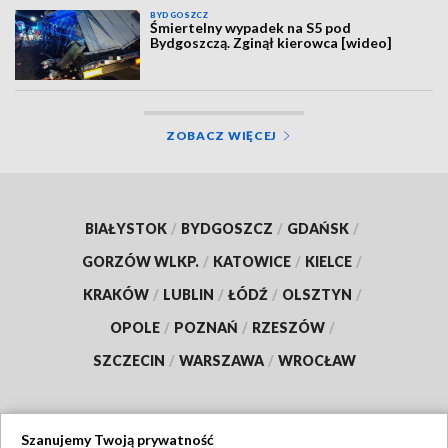
BYDGOSZCZ
Śmiertelny wypadek na S5 pod
Bydgoszczą. Zginął kierowca [wideo]
ZOBACZ WIĘCEJ
BIAŁYSTOK
/
BYDGOSZCZ
/
GDAŃSK
/
GORZÓW WLKP.
/
KATOWICE
/
KIELCE
/
KRAKÓW
/
LUBLIN
/
ŁÓDŹ
/
OLSZTYN
/
OPOLE
/
POZNAŃ
/
RZESZÓW
/
SZCZECIN
/
WARSZAWA
/
WROCŁAW
Szanujemy Twoją prywatność