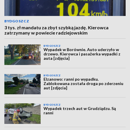
BYDGOSZCZ
3 tys. zł mandatu za zbyt szybką jazdę. Kierowca
zatrzymany w powiecie radziejowskim
BYDGOSZCZ
Wypadek w Borównie. Auto uderzyło w
drzewo. Kierowca i pasażerka wypadki z
auta [zdjęcia]
BYDGOSZCZ
Elzanowo: ranni po wypadku.
Zablokowana została droga po zderzeniu
aut [zdjęcia]
BYDGOSZCZ
Wypadek trzech aut w Grudziądzu. Są
ranni