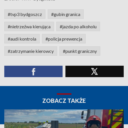
#tvp3 bydgoszcz
#gubin granica
#nietrzeźwa kierująca
#jazda po alkoholu
#audi kontrola
#policja prewencja
#zatrzymanie kierowcy
#punkt graniczny
ZOBACZ TAKŻE