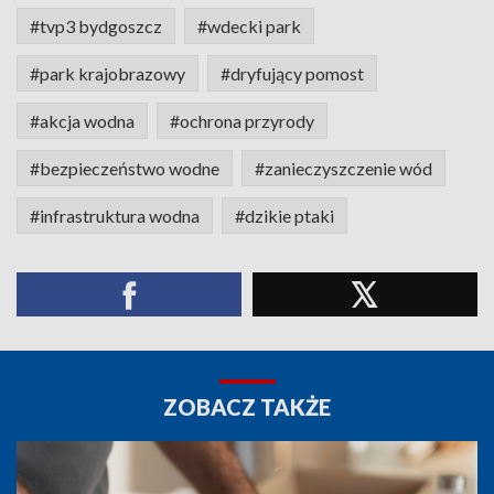
#tvp3 bydgoszcz
#wdecki park
#park krajobrazowy
#dryfujący pomost
#akcja wodna
#ochrona przyrody
#bezpieczeństwo wodne
#zanieczyszczenie wód
#infrastruktura wodna
#dzikie ptaki
ZOBACZ TAKŻE