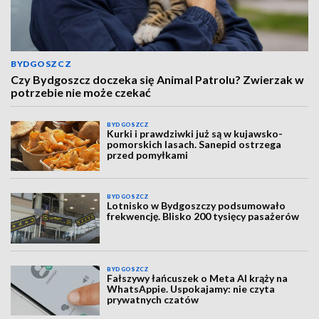
BYDGOSZCZ
Czy Bydgoszcz doczeka się Animal Patrolu? Zwierzak w
potrzebie nie może czekać
BYDGOSZCZ
Kurki i prawdziwki już są w kujawsko-
pomorskich lasach. Sanepid ostrzega
przed pomyłkami
BYDGOSZCZ
Lotnisko w Bydgoszczy podsumowało
frekwencję. Blisko 200 tysięcy pasażerów
BYDGOSZCZ
Fałszywy łańcuszek o Meta AI krąży na
WhatsAppie. Uspokajamy: nie czyta
prywatnych czatów