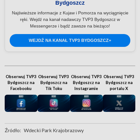
Bydgoszcz
Najświeższe informacje z Kujaw i Pomorza na wyciągnięcie
ręki. Wejdź na kanał nadawczy TVP3 Bydgoszcz w
Messengerze i bądź zawsze na bieżąco!
WEJDŹ NA KANAŁ TVP3 BYDGOSZCZ»
Obserwuj TVP3
Obserwuj TVP3
Obserwuj TVP3
Obserwuj TVP3
Bydgoszcz na
Bydgoszcz na
Bydgoszcz na
Bydgoszcz na
Facebooku
Tik Toku
Instagramie
portalu X
Źródło:
Wdecki Park Krajobrazowy