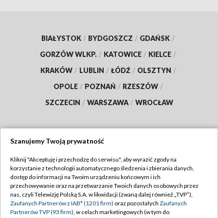
BIAŁYSTOK
/
BYDGOSZCZ
/
GDAŃSK
/
GORZÓW WLKP.
/
KATOWICE
/
KIELCE
/
KRAKÓW
/
LUBLIN
/
ŁÓDŹ
/
OLSZTYN
/
OPOLE
/
POZNAŃ
/
RZESZÓW
/
SZCZECIN
/
WARSZAWA
/
WROCŁAW
Szanujemy Twoją prywatność
Dołącz do nas:
Kliknij "Akceptuję i przechodzę do serwisu", aby wyrazić zgody na
korzystanie z technologii automatycznego śledzenia i zbierania danych,
TVP
dostęp do informacji na Twoim urządzeniu końcowym i ich
Abonament TVP
przechowywanie oraz na przetwarzanie Twoich danych osobowych przez
Regulamin TVP
nas, czyli Telewizję Polską S.A. w likwidacji (zwaną dalej również „TVP”),
Emisja w TVP
Polityka prywatności
Zaufanych Partnerów z IAB* (1201 firm)
oraz pozostałych
Zaufanych
Partnerów TVP (93 firm)
, w celach marketingowych (w tym do
Centrum informacji TVP