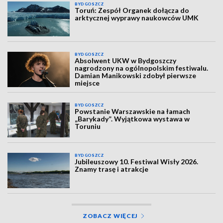
BYDGOSZCZ
Toruń: Zespół Organek dołącza do
arktycznej wyprawy naukowców UMK
BYDGOSZCZ
Absolwent UKW w Bydgoszczy
nagrodzony na ogólnopolskim festiwalu.
Damian Manikowski zdobył pierwsze
miejsce
BYDGOSZCZ
Powstanie Warszawskie na łamach
„Barykady”. Wyjątkowa wystawa w
Toruniu
BYDGOSZCZ
Jubileuszowy 10. Festiwal Wisły 2026.
Znamy trasę i atrakcje
ZOBACZ WIĘCEJ