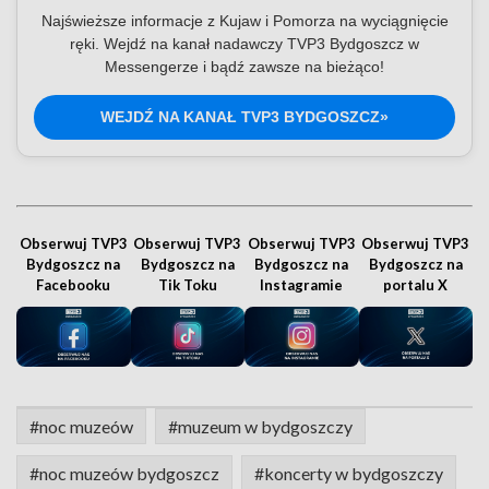
Najświeższe informacje z Kujaw i Pomorza na wyciągnięcie
ręki. Wejdź na kanał nadawczy TVP3 Bydgoszcz w
Messengerze i bądź zawsze na bieżąco!
WEJDŹ NA KANAŁ TVP3 BYDGOSZCZ»
Obserwuj TVP3
Obserwuj TVP3
Obserwuj TVP3
Obserwuj TVP3
Bydgoszcz na
Bydgoszcz na
Bydgoszcz na
Bydgoszcz na
Facebooku
Tik Toku
Instagramie
portalu X
#noc muzeów
#muzeum w bydgoszczy
#noc muzeów bydgoszcz
#koncerty w bydgoszczy