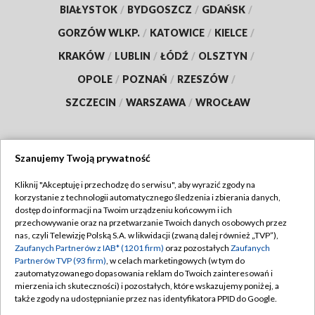
BIAŁYSTOK
/
BYDGOSZCZ
/
GDAŃSK
/
GORZÓW WLKP.
/
KATOWICE
/
KIELCE
/
KRAKÓW
/
LUBLIN
/
ŁÓDŹ
/
OLSZTYN
/
OPOLE
/
POZNAŃ
/
RZESZÓW
/
SZCZECIN
/
WARSZAWA
/
WROCŁAW
Szanujemy Twoją prywatność
Dołącz do nas:
Kliknij "Akceptuję i przechodzę do serwisu", aby wyrazić zgody na
korzystanie z technologii automatycznego śledzenia i zbierania danych,
TVP
dostęp do informacji na Twoim urządzeniu końcowym i ich
Abonament TVP
przechowywanie oraz na przetwarzanie Twoich danych osobowych przez
Regulamin TVP
nas, czyli Telewizję Polską S.A. w likwidacji (zwaną dalej również „TVP”),
Emisja w TVP
Polityka prywatności
Zaufanych Partnerów z IAB* (1201 firm)
oraz pozostałych
Zaufanych
Partnerów TVP (93 firm)
, w celach marketingowych (w tym do
Centrum informacji TVP
Moje zgody
zautomatyzowanego dopasowania reklam do Twoich zainteresowań i
mierzenia ich skuteczności) i pozostałych, które wskazujemy poniżej, a
Naziemna Telewizja Cyfrowa
Pomoc
także zgody na udostępnianie przez nas identyfikatora PPID do Google.
Sklep TVP