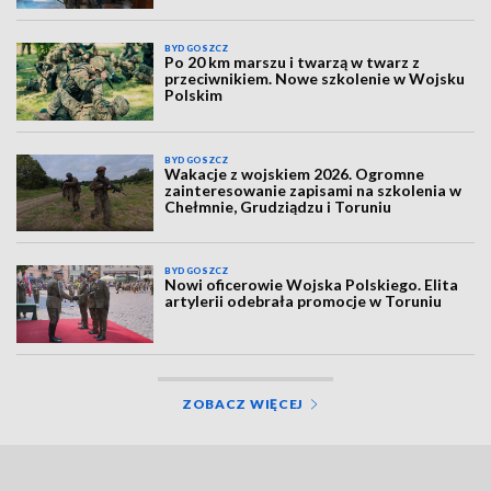
BYDGOSZCZ
Po 20 km marszu i twarzą w twarz z
przeciwnikiem. Nowe szkolenie w Wojsku
Polskim
BYDGOSZCZ
Wakacje z wojskiem 2026. Ogromne
zainteresowanie zapisami na szkolenia w
Chełmnie, Grudziądzu i Toruniu
BYDGOSZCZ
Nowi oficerowie Wojska Polskiego. Elita
artylerii odebrała promocje w Toruniu
ZOBACZ WIĘCEJ