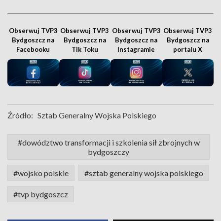
Obserwuj TVP3
Obserwuj TVP3
Obserwuj TVP3
Obserwuj TVP3
Bydgoszcz na
Bydgoszcz na
Bydgoszcz na
Bydgoszcz na
Facebooku
Tik Toku
Instagramie
portalu X
Źródło:
Sztab Generalny Wojska Polskiego
#dowództwo transformacji i szkolenia sił zbrojnych w
bydgoszczy
#wojsko polskie
#sztab generalny wojska polskiego
#tvp bydgoszcz