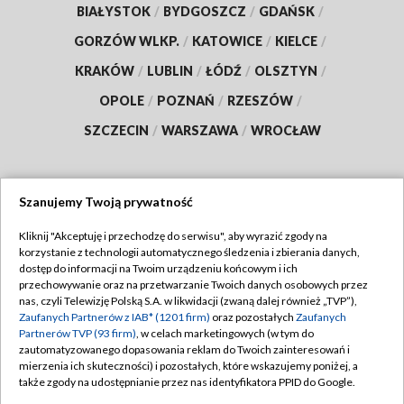
BIAŁYSTOK
/
BYDGOSZCZ
/
GDAŃSK
/
GORZÓW WLKP.
/
KATOWICE
/
KIELCE
/
KRAKÓW
/
LUBLIN
/
ŁÓDŹ
/
OLSZTYN
/
OPOLE
/
POZNAŃ
/
RZESZÓW
/
SZCZECIN
/
WARSZAWA
/
WROCŁAW
Szanujemy Twoją prywatność
Dołącz do nas:
Kliknij "Akceptuję i przechodzę do serwisu", aby wyrazić zgody na
korzystanie z technologii automatycznego śledzenia i zbierania danych,
TVP
dostęp do informacji na Twoim urządzeniu końcowym i ich
Abonament TVP
przechowywanie oraz na przetwarzanie Twoich danych osobowych przez
Regulamin TVP
nas, czyli Telewizję Polską S.A. w likwidacji (zwaną dalej również „TVP”),
Emisja w TVP
Polityka prywatności
Zaufanych Partnerów z IAB* (1201 firm)
oraz pozostałych
Zaufanych
Partnerów TVP (93 firm)
, w celach marketingowych (w tym do
Centrum informacji TVP
Moje zgody
zautomatyzowanego dopasowania reklam do Twoich zainteresowań i
mierzenia ich skuteczności) i pozostałych, które wskazujemy poniżej, a
Naziemna Telewizja Cyfrowa
Pomoc
także zgody na udostępnianie przez nas identyfikatora PPID do Google.
Sklep TVP