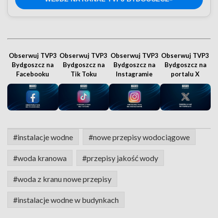
Obserwuj TVP3
Obserwuj TVP3
Obserwuj TVP3
Obserwuj TVP3
Bydgoszcz na
Bydgoszcz na
Bydgoszcz na
Bydgoszcz na
Facebooku
Tik Toku
Instagramie
portalu X
#instalacje wodne
#nowe przepisy wodociągowe
#woda kranowa
#przepisy jakość wody
#woda z kranu nowe przepisy
#instalacje wodne w budynkach