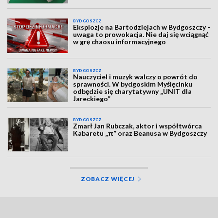
BYDGOSZCZ
Eksplozje na Bartodziejach w Bydgoszczy -
uwaga to prowokacja. Nie daj się wciągnąć
w grę chaosu informacyjnego
BYDGOSZCZ
Nauczyciel i muzyk walczy o powrót do
sprawności. W bydgoskim Myślęcinku
odbędzie się charytatywny „UNIT dla
Jareckiego”
BYDGOSZCZ
Zmarł Jan Rubczak, aktor i współtwórca
Kabaretu „π” oraz Beanusa w Bydgoszczy
ZOBACZ WIĘCEJ