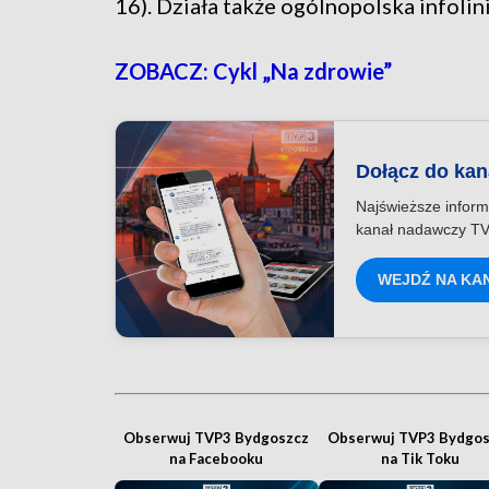
16). Działa także ogólnopolska infoli
ZOBACZ: Cykl „Na zdrowie”
Dołącz do ka
Najświeższe inform
kanał nadawczy TV
WEJDŹ NA KA
Obserwuj TVP3 Bydgoszcz
Obserwuj TVP3 Bydgos
na Facebooku
na Tik Toku