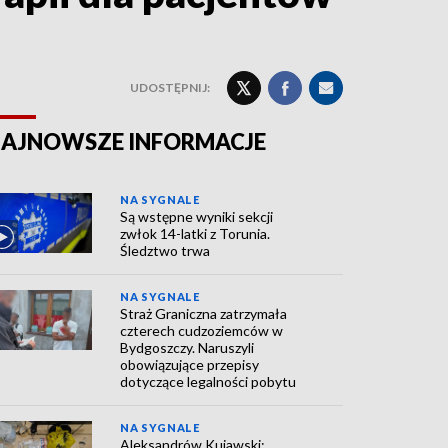
UDOSTĘPNIJ:
AJNOWSZE INFORMACJE
NA SYGNALE
Są wstępne wyniki sekcji
zwłok 14-latki z Torunia.
Śledztwo trwa
NA SYGNALE
Straż Graniczna zatrzymała
czterech cudzoziemców w
Bydgoszczy. Naruszyli
obowiązujące przepisy
dotyczące legalności pobytu
NA SYGNALE
Aleksandrów Kujawski: