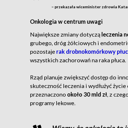
– przekazała wiceminister zdrowia Kata
Onkologia w centrum uwagi
Największe zmiany dotyczą
leczenia
grubego, dróg żółciowych i endometr
pozostaje
rak drobnokomórkowy płu
wszystkich zachorowań na raka płuca.
Rząd planuje zwiększyć dostęp do inn
skuteczność leczenia i wydłużyć życie
przeznaczono
około 30 mld zł
, z czeg
programy lekowe.
Wiemy, że onkologia to je