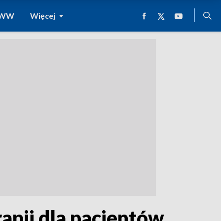
 WWW
Więcej
rapii dla pacjentów