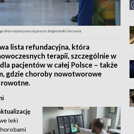
o dnia rozpoczyna się proces diagnostyki i leczenia
wa lista refundacyjna, która
nowoczesnych terapii, szczególnie w
dla pacjentów w całej Polsce – także
m, gdzie choroby nowotworowe
drowotne.
ni
aktualizację
we leki
 chorobami