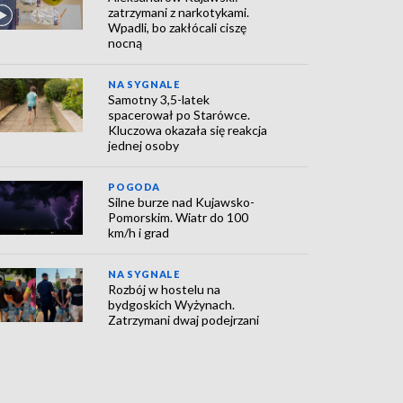
zatrzymani z narkotykami.
Wpadli, bo zakłócali ciszę
nocną
NA SYGNALE
Samotny 3,5-latek
spacerował po Starówce.
Kluczowa okazała się reakcja
jednej osoby
POGODA
Silne burze nad Kujawsko-
Pomorskim. Wiatr do 100
km/h i grad
NA SYGNALE
Rozbój w hostelu na
bydgoskich Wyżynach.
Zatrzymani dwaj podejrzani