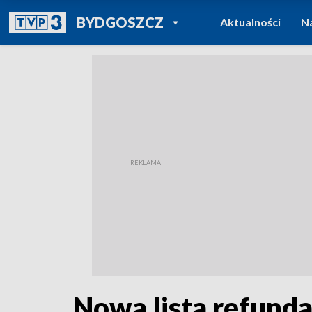
POWRÓT DO
BYDGOSZCZ
Aktualności
N
TVP REGIONY
Nowa lista refunda