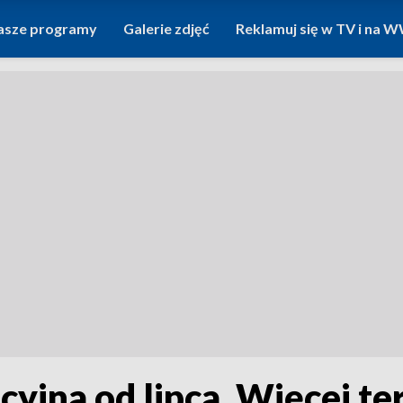
asze programy
Galerie zdjęć
Reklamuj się w TV i na
cyjna od lipca. Więcej te