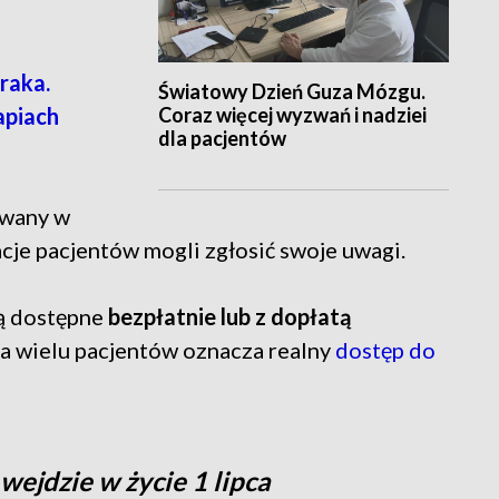
raka.
Światowy Dzień Guza Mózgu.
Coraz więcej wyzwań i nadziei
apiach
dla pacjentów
owany w
acje pacjentów mogli zgłosić swoje uwagi.
 są dostępne
bezpłatnie lub z dopłatą
dla wielu pacjentów oznacza realny
dostęp do
wejdzie w życie 1 lipca