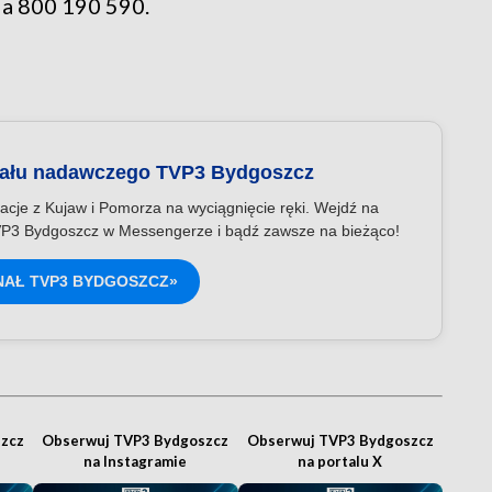
nia 800 190 590.
nału nadawczego TVP3 Bydgoszcz
acje z Kujaw i Pomorza na wyciągnięcie ręki. Wejdź na
P3 Bydgoszcz w Messengerze i bądź zawsze na bieżąco!
NAŁ TVP3 BYDGOSZCZ»
zcz
Obserwuj TVP3 Bydgoszcz
Obserwuj TVP3 Bydgoszcz
na Instagramie
na portalu X