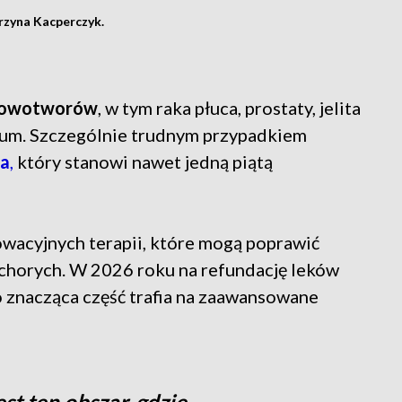
rzyna Kacperczyk.
 nowotworów
, w tym raka płuca, prostaty, jelita
ium. Szczególnie trudnym przypadkiem
ca
,
który stanowi nawet jedną piątą
owacyjnych terapii, które mogą poprawić
 chorych. W 2026 roku na refundację leków
o znacząca część trafia na zaawansowane
st ten obszar, gdzie