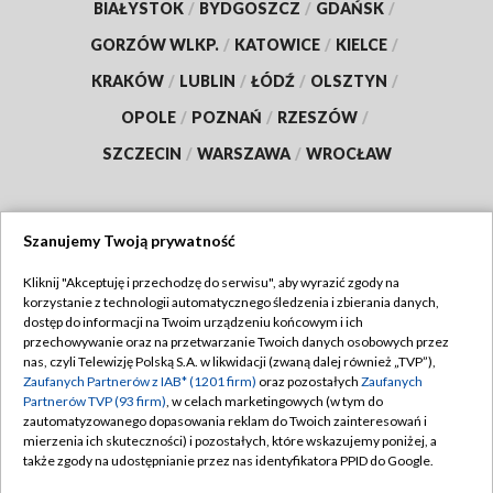
BIAŁYSTOK
/
BYDGOSZCZ
/
GDAŃSK
/
GORZÓW WLKP.
/
KATOWICE
/
KIELCE
/
KRAKÓW
/
LUBLIN
/
ŁÓDŹ
/
OLSZTYN
/
OPOLE
/
POZNAŃ
/
RZESZÓW
/
SZCZECIN
/
WARSZAWA
/
WROCŁAW
Szanujemy Twoją prywatność
Dołącz do nas:
Kliknij "Akceptuję i przechodzę do serwisu", aby wyrazić zgody na
korzystanie z technologii automatycznego śledzenia i zbierania danych,
TVP
dostęp do informacji na Twoim urządzeniu końcowym i ich
Abonament TVP
przechowywanie oraz na przetwarzanie Twoich danych osobowych przez
Regulamin TVP
nas, czyli Telewizję Polską S.A. w likwidacji (zwaną dalej również „TVP”),
Emisja w TVP
Polityka prywatności
Zaufanych Partnerów z IAB* (1201 firm)
oraz pozostałych
Zaufanych
Partnerów TVP (93 firm)
, w celach marketingowych (w tym do
Centrum informacji TVP
Moje zgody
zautomatyzowanego dopasowania reklam do Twoich zainteresowań i
mierzenia ich skuteczności) i pozostałych, które wskazujemy poniżej, a
Naziemna Telewizja Cyfrowa
Pomoc
także zgody na udostępnianie przez nas identyfikatora PPID do Google.
Sklep TVP
Biuro reklamy