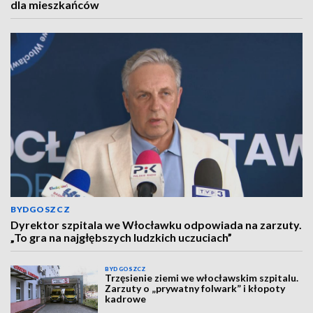
dla mieszkańców
BYDGOSZCZ
Dyrektor szpitala we Włocławku odpowiada na zarzuty.
„To gra na najgłębszych ludzkich uczuciach”
BYDGOSZCZ
Trzęsienie ziemi we włocławskim szpitalu.
Zarzuty o „prywatny folwark” i kłopoty
kadrowe