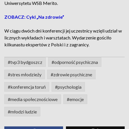
Uniwersytetu WSB Merito.
ZOBACZ: Cykl „Na zdrowie”
W ciągu dwóch dni konferencji jej uczestnicy wzięli udział w
licznych wykładach i warsztatach. Wydarzenie gościło
kilkunastu ekspertów z Polski i z zagranicy.
#tvp3 bydgoszcz
#odporność psychiczna
#stres młodzieży
#zdrowie psychiczne
#konferencja toruń
#psychologia
#media społecznościowe
#emocje
#młodzi ludzie