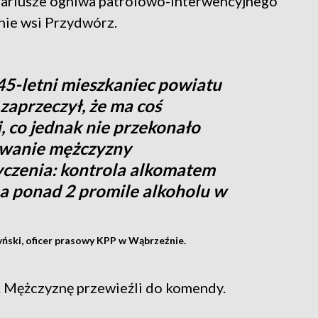
onariusze ogniwa patrolowo-interwencyjnego
nie wsi Przydwórz.
45-letni mieszkaniec powiatu
zaprzeczył, że ma coś
, co jednak nie przekonało
owanie mężczyzny
yczenia: kontrola alkomatem
a ponad 2 promile alkoholu w
yński, oficer prasowy KPP w Wąbrzeźnie.
y. Mężczyznę przewieźli do komendy.