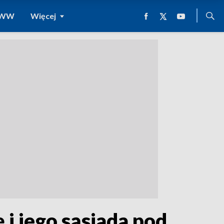
 WWW
Więcej
i jego sąsiada pod