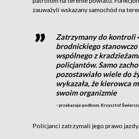
patrolom na terenie powiatu. Funkcj
zauważyli wskazany samochód na tere
Zatrzymany do kontroli 
brodnickiego stanowczo 
wspólnego z kradzieżami
policjantów. Samo zach
pozostawiało wiele do ż
wykazała, że kierowca m
swoim organizmie
- przekazuje podkom. Krzysztof Świercz
Policjanci zatrzymali jego prawo jazd