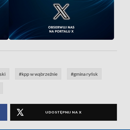
ski
#kpp w wąbrzeźnie
#gmina ryńsk
UDOSTĘPNIJ NA X