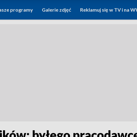
asze programy
Galerie zdjęć
Reklamuj się w TV i na
ików: byłego pracodawcę 