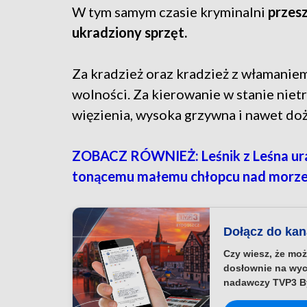
W tym samym czasie kryminalni
przesz
ukradziony sprzęt.
Za kradzież oraz kradzież z włamanie
wolności. Za kierowanie w stanie niet
więzienia, wysoka grzywna i nawet do
ZOBACZ RÓWNIEŻ: Leśnik z Leśna ura
tonącemu małemu chłopcu nad morz
Dołącz do ka
Czy wiesz, że moż
dosłownie na wyc
nadawczy TVP3 B