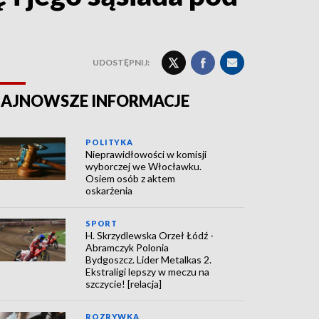
UDOSTĘPNIJ:
AJNOWSZE INFORMACJE
POLITYKA
Nieprawidłowości w komisji
wyborczej we Włocławku.
Osiem osób z aktem
oskarżenia
SPORT
H. Skrzydlewska Orzeł Łódź -
Abramczyk Polonia
Bydgoszcz. Lider Metalkas 2.
Ekstraligi lepszy w meczu na
szczycie! [relacja]
ROZRYWKA