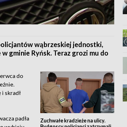
licjantów wąbrzeskiej jednostki,
e w gminie Ryńsk. Teraz grozi mu do
czerwca do
eźnie.
 i skradł
wacza padła
Zuchwałe kradzieże na ulicy.
Bydgoscy policjanci zatrzymali
po wybiciu