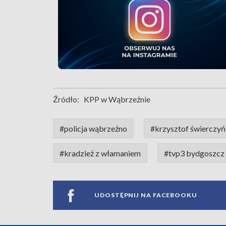
Źródło:
KPP w Wąbrzeźnie
#policja wąbrzeźno
#krzysztof świerczyń
#kradzież z włamaniem
#tvp3 bydgoszcz
UDOSTĘPNIJ NA FACEBOOKU