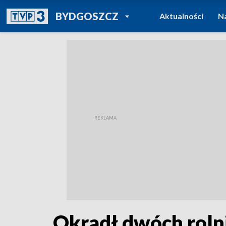
POWRÓT DO
BYDGOSZCZ
Aktualności
N
TVP REGIONY
Okradł dwóch roln